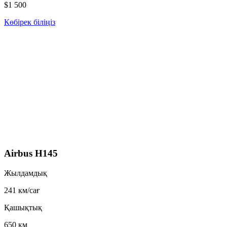
$1 500
Көбірек біліңіз
Airbus H145
Жылдамдық
241 км/сағ
Қашықтық
650 км