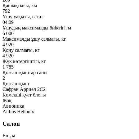
Қашықтығы, км
792
Ұшу уақыты, сағат
04:09
Ұшудың максималды биіктігі, м
6 000
Максималды ұшу салмағы, кг
4 920
Қону салмағы, кг
4 920
Жүк көтергіштігі, кг
1 785
Қозғалтқыштар саны
2
Қозғалтқыш
Сафран Арриел 2C2
Көмекші қуат блогы
Жоқ
Авионика
Airbus Helionix
Салон
Ені, м