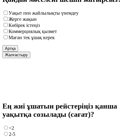
Уақыт пен жайлылықты үнемдеу
Жерге жақын
Көбірек істеңіз
Коммерциялық қызмет
Маған тек ұшақ керек
Артқа
Жалғастыру
Ең жиі ұшатын рейстеріңіз қанша
уақытқа созылады (сағат)?
<2
2-5