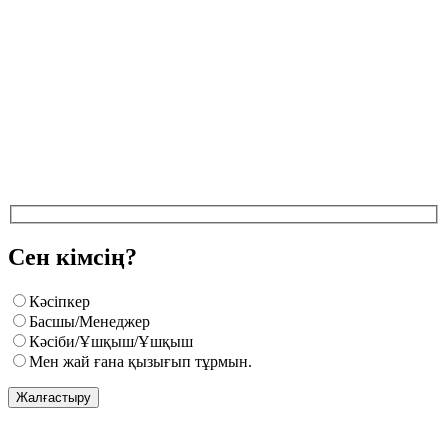
Сен кімсің?
Кәсіпкер
Басшы/Менеджер
Кәсіби/Ұшқыш/Ұшқыш
Мен жай ғана қызығып тұрмын.
Жалғастыру