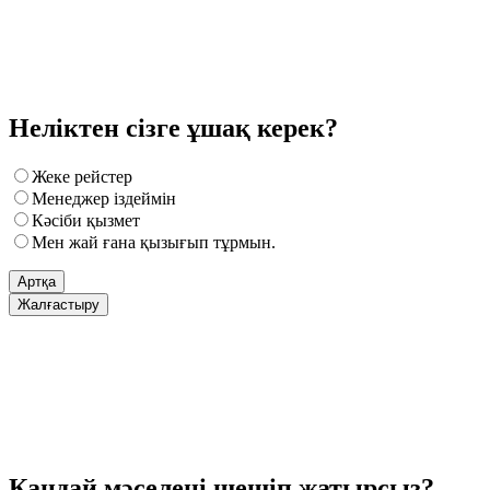
Неліктен сізге ұшақ керек?
Жеке рейстер
Менеджер іздеймін
Кәсіби қызмет
Мен жай ғана қызығып тұрмын.
Артқа
Жалғастыру
Қандай мәселені шешіп жатырсыз?