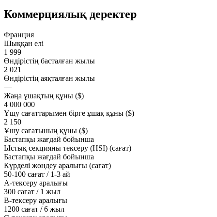
Коммерциялық деректер
Франция
Шыққан елі
1 999
Өндірістің басталған жылы
2 021
Өндірістің аяқталған жылы
—
Жаңа ұшақтың құны ($)
4 000 000
Ұшу сағаттарымен бірге ұшақ құны ($)
2 150
Ұшу сағатының құны ($)
Бастапқы жағдай бойынша
Ыстық секцияны тексеру (HSI) (сағат)
Бастапқы жағдай бойынша
Күрделі жөндеу аралығы (сағат)
50-100 сағат / 1-3 ай
A-тексеру аралығы
300 сағат / 1 жыл
B-тексеру аралығы
1200 сағат / 6 жыл