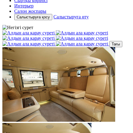
Сыртқы көрінісі
Интерьер
Салон жоспары
Салыстыруға өту
Салыстыруға қосу
Тағы