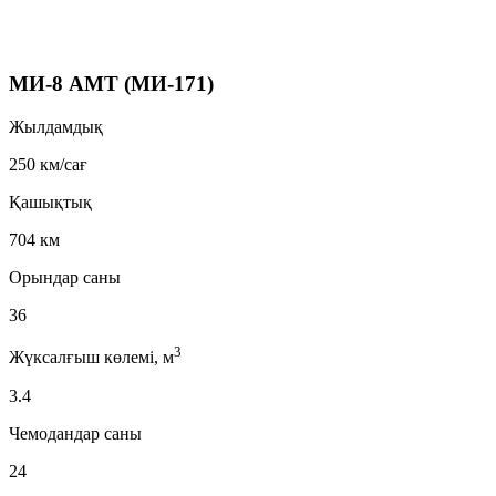
МИ-8 АМТ (МИ-171)
Жылдамдық
250 км/сағ
Қашықтық
704 км
Орындар саны
36
3
Жүксалғыш көлемі, м
3.4
Чемодандар саны
24