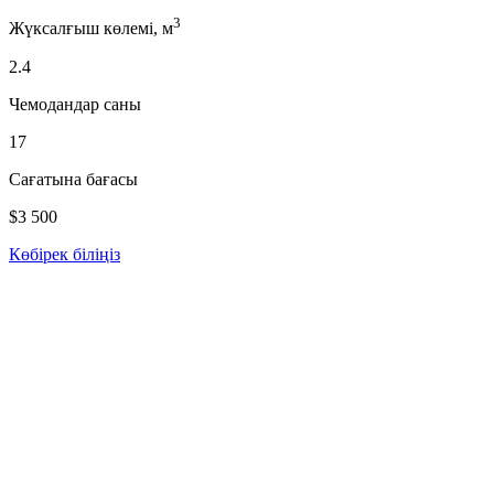
3
Жүксалғыш көлемі, м
2.4
Чемодандар саны
17
Сағатына бағасы
$3 500
Көбірек біліңіз