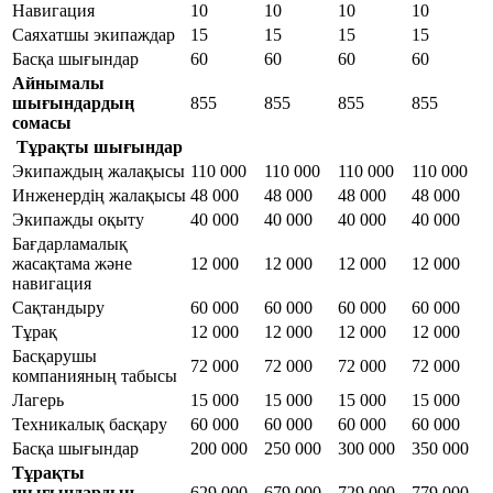
Навигация
10
10
10
10
Саяхатшы экипаждар
15
15
15
15
Басқа шығындар
60
60
60
60
Айнымалы
шығындардың
855
855
855
855
сомасы
Тұрақты шығындар
Экипаждың жалақысы
110 000
110 000
110 000
110 000
Инженердің жалақысы
48 000
48 000
48 000
48 000
Экипажды оқыту
40 000
40 000
40 000
40 000
Бағдарламалық
жасақтама және
12 000
12 000
12 000
12 000
навигация
Сақтандыру
60 000
60 000
60 000
60 000
Тұрақ
12 000
12 000
12 000
12 000
Басқарушы
72 000
72 000
72 000
72 000
компанияның табысы
Лагерь
15 000
15 000
15 000
15 000
Техникалық басқару
60 000
60 000
60 000
60 000
Басқа шығындар
200 000
250 000
300 000
350 000
Тұрақты
шығындардың
629 000
679 000
729 000
779 000