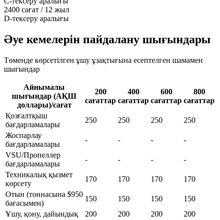
C-тексеру аралығы
2400 сағат / 12 жыл
D-тексеру аралығы
Әуе кемелерін пайдалану шығындары
Төменде көрсетілген ұшу ұзақтығына есептелген шамамен
шығындар
Айнымалы
200
400
600
800
шығындар (АҚШ
сағаттар
сағаттар
сағаттар
сағаттар
доллары)/сағат
Қозғалтқыш
250
250
250
250
бағдарламалары
Жоспарлау
-
-
-
-
бағдарламалары
VSU/Пропеллер
-
-
-
-
бағдарламалары
Техникалық қызмет
170
170
170
170
көрсету
Отын (тоннасына $950
150
150
150
150
бағасымен)
Ұшу, қону, дайындық
200
200
200
200