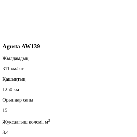
Agusta AW139
Жылдамдық
311 км/сағ
Қашықтық
1250 км
Орындар саны
15
3
Жүксалғыш көлемі, м
3.4