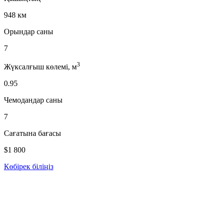
948 км
Орындар саны
7
3
Жүксалғыш көлемі, м
0.95
Чемодандар саны
7
Сағатына бағасы
$1 800
Көбірек біліңіз