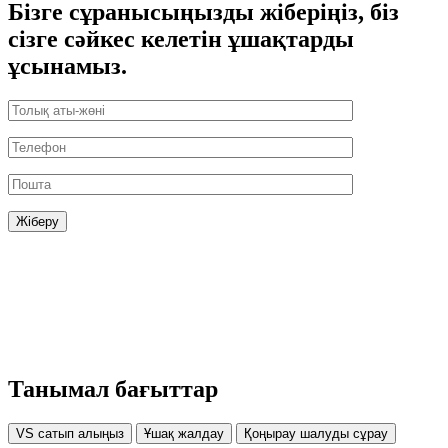
Бізге сұранысыңызды жіберіңіз, біз
сізге сәйкес келетін ұшақтарды
ұсынамыз.
Танымал бағыттар
VS сатып алыңыз
Ұшақ жалдау
Қоңырау шалуды сұрау