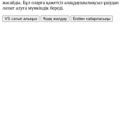
жасайды. Бұл оларға қажетсіз алаңдаушылықсыз ұшудан
ләззат алуға мүмкіндік береді.
VS сатып алыңыз
Ұшақ жалдау
Бізбен хабарласыңы