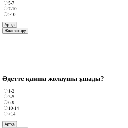
5-7
7-10
>10
Артқа
Жалғастыру
Әдетте қанша жолаушы ұшады?
1-2
3-5
6-9
10-14
>14
Артқа