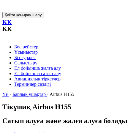
Қайта қоңырау шалу
KK
KK
Бос рейстер
Ұсыныстар
Біз туралы
Салыстыру
Ел бойынша жалға алу
Ел бойынша сатып алу
Авиациялық тіркеулер
Терминдер сөздігі
Үй
›
Барлық ұшақтар
›
Airbus H155
Тікұшақ
Airbus H155
Сатып алуға және жалға алуға болады