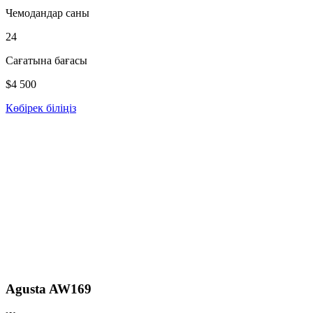
Чемодандар саны
24
Сағатына бағасы
$4 500
Көбірек біліңіз
Agusta AW169