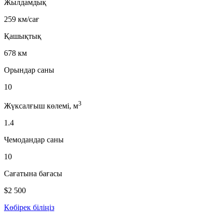
Жылдамдық
259 км/сағ
Қашықтық
678 км
Орындар саны
10
3
Жүксалғыш көлемі, м
1.4
Чемодандар саны
10
Сағатына бағасы
$2 500
Көбірек біліңіз