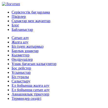
Серіктестік бағдарлама
Пікірлер
Сұрақтар мен жауаптар
Блог
Байланыстар
Сатып алу
Жалға алу
Біз іздеп жатырмыз
Барлық ұшақтар
Қызметтер
Өндірушілер
Ұшақ бағасын калькулятор
Бос рейстер
Ұсыныстар
Біз туралы
Салыстыру
Ел бойынша жалға алу
Ел бойынша сатып алу
Авиациялық тіркеулер
Терминдер сөздігі