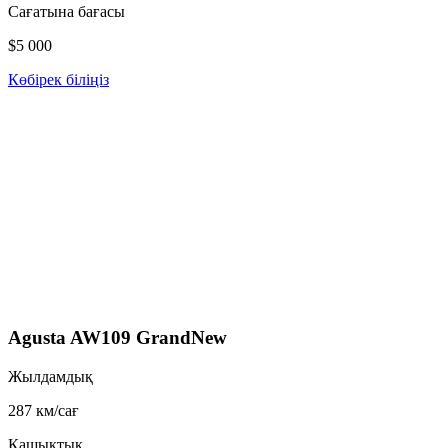
Сағатына бағасы
$5 000
Көбірек біліңіз
Agusta AW109 GrandNew
Жылдамдық
287 км/сағ
Қашықтық