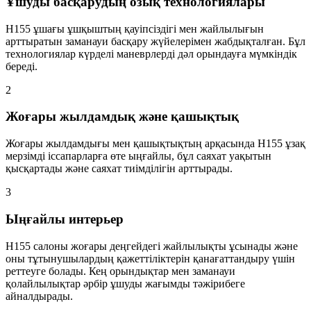
Ұшуды басқарудың озық технологиялары
H155 ұшағы ұшқыштың қауіпсіздігі мен жайлылығын
арттыратын заманауи басқару жүйелерімен жабдықталған. Бұл
технологиялар күрделі маневрлерді дәл орындауға мүмкіндік
береді.
2
Жоғары жылдамдық және қашықтық
Жоғары жылдамдығы мен қашықтықтың арқасында H155 ұзақ
мерзімді іссапарларға өте ыңғайлы, бұл саяхат уақытын
қысқартады және саяхат тиімділігін арттырады.
3
Ыңғайлы интерьер
H155 салоны жоғары деңгейдегі жайлылықты ұсынады және
оны тұтынушылардың қажеттіліктерін қанағаттандыру үшін
реттеуге болады. Кең орындықтар мен заманауи
қолайлылықтар әрбір ұшуды жағымды тәжірибеге
айналдырады.