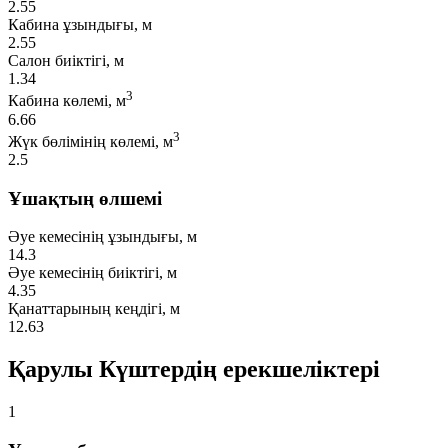
2.55
Кабина ұзындығы, м
2.55
Салон биіктігі, м
1.34
3
Кабина көлемі, м
6.66
3
Жүк бөлімінің көлемі, м
2.5
Ұшақтың өлшемі
Әуе кемесінің ұзындығы, м
14.3
Әуе кемесінің биіктігі, м
4.35
Қанаттарының кеңдігі, м
12.63
Қарулы Күштердің ерекшеліктері
1