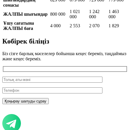
сомасы
1 021
1 242
1 463
ЖАЛПЫ шығындар
800 000
000
000
000
Ұшу сағатына
4 000
2 553
2 070
1 829
ЖАЛПЫ баға
Көбірек біліңіз
Біз сізге барлық мәселелер бойынша кеңес береміз, таңдаймыз
және кеңес береміз.