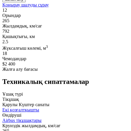
Қоңырау шалуды сұрау
12
Орындар
265
Жылдамдық, км/сағ
792
Қашықтығы, км
2.5
3
Жүксалғыш көлемі, м
18
Чемодандар
$2 400
Жалға алу бағасы
Техникалық сипаттамалар
Ұшақ түрі
Тікұшақ
Қарулы Күштер санаты
Екі қозғалтқышты
Өндіруші
Airbus тікұшақтары
Круиздік жылдамдық, км/сағ
265