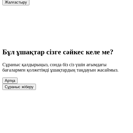
Жалғастыру
Бұл ұшақтар сізге сәйкес келе ме?
Сұраныс қалдырыңыз, сонда біз сіз үшін ағымдағы
бағалармен қолжетімді ұшақтардың таңдауын жасаймыз.
Артқа
Сұраныс жіберу