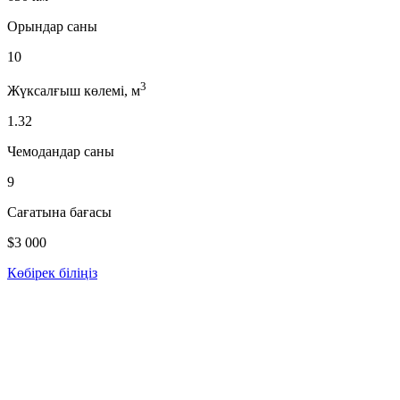
Орындар саны
10
3
Жүксалғыш көлемі, м
1.32
Чемодандар саны
9
Сағатына бағасы
$3 000
Көбірек біліңіз