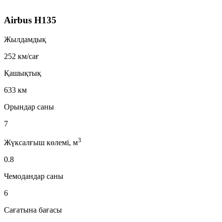
Airbus H135
Жылдамдық
252 км/сағ
Қашықтық
633 км
Орындар саны
7
3
Жүксалғыш көлемі, м
0.8
Чемодандар саны
6
Сағатына бағасы