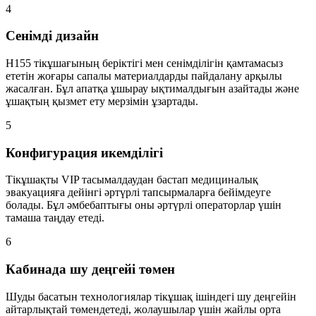
4
Сенімді дизайн
H155 тікұшағының беріктігі мен сенімділігін қамтамасыз
ететін жоғары сапалы материалдарды пайдалану арқылы
жасалған. Бұл апатқа ұшырау ықтималдығын азайтады және
ұшақтың қызмет ету мерзімін ұзартады.
5
Конфигурация икемділігі
Тікұшақты VIP тасымалдаудан бастап медициналық
эвакуацияға дейінгі әртүрлі тапсырмаларға бейімдеуге
болады. Бұл әмбебаптығы оны әртүрлі операторлар үшін
тамаша таңдау етеді.
6
Кабинада шу деңгейі төмен
Шуды басатын технологиялар тікұшақ ішіндегі шу деңгейін
айтарлықтай төмендетеді, жолаушылар үшін жайлы орта