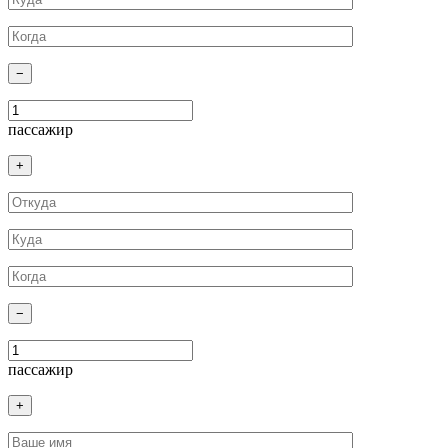
−
пассажир
+
−
пассажир
+