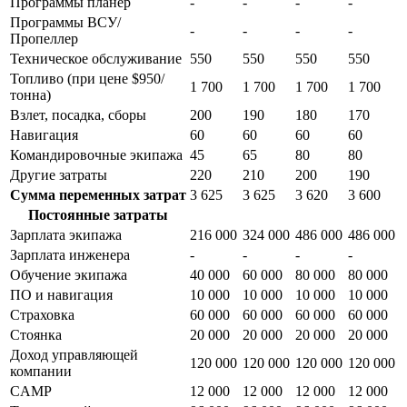
Программы планер
-
-
-
-
Программы ВСУ/
-
-
-
-
Пропеллер
Техническое обслуживание
550
550
550
550
Топливо (при цене $950/
1 700
1 700
1 700
1 700
тонна)
Взлет, посадка, сборы
200
190
180
170
Навигация
60
60
60
60
Командировочные экипажа
45
65
80
80
Другие затраты
220
210
200
190
Сумма переменных затрат
3 625
3 625
3 620
3 600
Постоянные затраты
Зарплата экипажа
216 000
324 000
486 000
486 000
Зарплата инженера
-
-
-
-
Обучение экипажа
40 000
60 000
80 000
80 000
ПО и навигация
10 000
10 000
10 000
10 000
Страховка
60 000
60 000
60 000
60 000
Стоянка
20 000
20 000
20 000
20 000
Доход управляющей
120 000
120 000
120 000
120 000
компании
CAMP
12 000
12 000
12 000
12 000