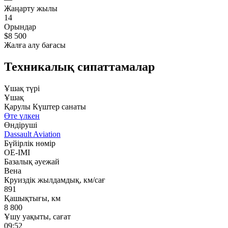
Жаңарту жылы
14
Орындар
$8 500
Жалға алу бағасы
Техникалық сипаттамалар
Ұшақ түрі
Ұшақ
Қарулы Күштер санаты
Өте үлкен
Өндіруші
Dassault Aviation
Бүйірлік нөмір
OE-IMI
Базалық әуежай
Вена
Круиздік жылдамдық, км/сағ
891
Қашықтығы, км
8 800
Ұшу уақыты, сағат
09:52