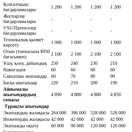
Қозғалтқыш
1 200
1 200
1 200
1 200
бағдарламалары
Жоспарлау
-
-
-
-
бағдарламалары
VSU/Пропеллер
-
-
-
-
бағдарламалары
Техникалық қызмет
1 000
1 000
1 000
1 000
көрсету
Отын (тоннасына $950
2 100
2 100
2 100
2 100
бағасымен)
Ұшу, қону, дайындық
250
240
230
210
Навигация
60
60
60
60
Саяхатшы экипаждар
60
70
90
90
Басқа шығындар
220
210
200
190
Айнымалы
шығындардың
4 890
4 880
4 880
4 850
сомасы
Тұрақты шығындар
Экипаждың жалақысы
264 000
396 000
528 000
528 000
Инженердің жалақысы
42 000
42 000
42 000
42 000
Экипажды оқыту
60 000
90 000
120 000
120 000