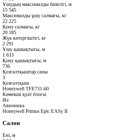
Ұшудың максималды биіктігі, м
15 545
Максималды ұшу салмағы, кг
22 225
Қону салмағы, кг
20 185
Жүк көтергіштігі, кг
2 291
Ұшу қашықтығы, м
1 633
Қону қашықтығы, м
736
Қозғалтқыштар саны
3
Қозғалтқыш
Honeywell TFE731-60
Көмекші қуат блогы
Иә
Авионика
Honeywell Primus Epic EASy II
Салон
Ені, м