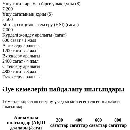
Ұшу сағаттарымен бірге ұшақ құны ($)
7 200
Ұшу сағатының құны ($)
3 500
Ыстық секцияны тексеру (HSI) (сағат)
7 000
Күрделі жөндеу аралығы (сағат)
600 сағат / 1 жыл
A-тексеру аралығы
1200 сағат / 2 жыл
B-тексеру аралығы
2400 сағат / 4 жыл
C-тексеру аралығы
4800 сағат / 8 жыл
D-тексеру аралығы
Әуе кемелерін пайдалану шығындары
Төменде көрсетілген ұшу ұзақтығына есептелген шамамен
шығындар
Айнымалы
200
400
600
800
шығындар (АҚШ
сағаттар
сағаттар
сағаттар
сағаттар
доллары)/сағат