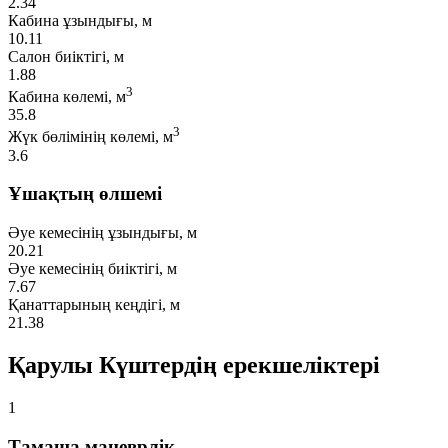
2.34
Кабина ұзындығы, м
10.11
Салон биіктігі, м
1.88
3
Кабина көлемі, м
35.8
3
Жүк бөлімінің көлемі, м
3.6
Ұшақтың өлшемі
Әуе кемесінің ұзындығы, м
20.21
Әуе кемесінің биіктігі, м
7.67
Қанаттарының кеңдігі, м
21.38
Қарулы Күштердің ерекшеліктері
1
Тамаша маневрлік