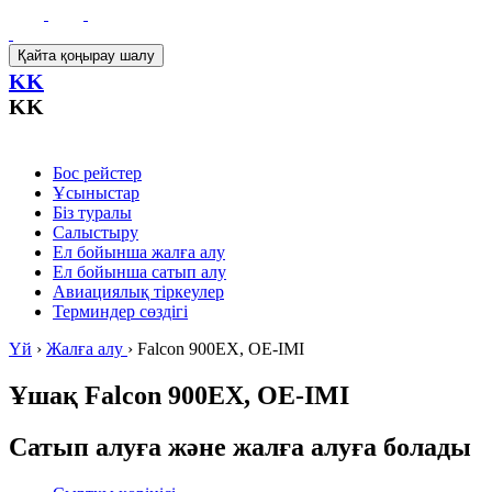
Қайта қоңырау шалу
KK
KK
Бос рейстер
Ұсыныстар
Біз туралы
Салыстыру
Ел бойынша жалға алу
Ел бойынша сатып алу
Авиациялық тіркеулер
Терминдер сөздігі
Үй
›
Жалға алу
›
Falcon 900EX, OE-IMI
Ұшақ
Falcon 900EX, OE-IMI
Сатып алуға және жалға алуға болады