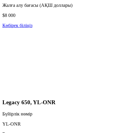
Жалға алу бағасы (АҚШ доллары)
$8 000
Көбірек біліңіз
Legacy 650, YL-ONR
Бүйірлік нөмір
YL-ONR