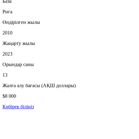
База
Рига
Өндірілген жылы
2010
Жаңарту жылы
2023
Орындар саны
13
Жалға алу бағасы (АҚШ доллары)
$8 000
Көбірек біліңіз