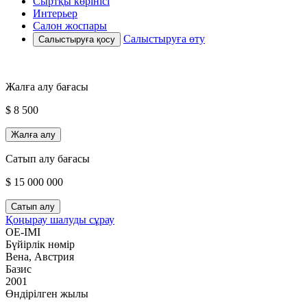
Сыртқы көрінісі
Интерьер
Салон жоспары
Салыстыруға өту
Салыстыруға қосу
Жалға алу бағасы
$ 8 500
Жалға алу
Сатып алу бағасы
$ 15 000 000
Сатып алу
Қоңырау шалуды сұрау
OE-IMI
Бүйірлік нөмір
Вена, Австрия
Базис
2001
Өндірілген жылы
—