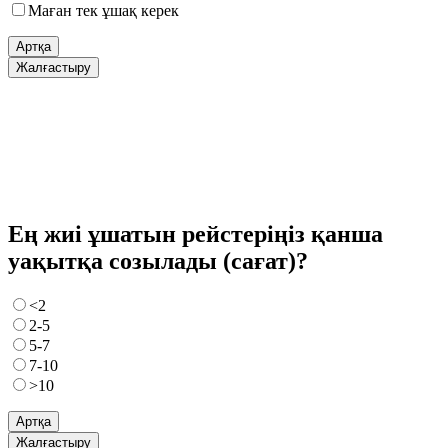
Маған тек ұшақ керек
Артқа
Жалғастыру
Ең жиі ұшатын рейстеріңіз қанша
уақытқа созылады (сағат)?
<2
2-5
5-7
7-10
>10
Артқа
Жалғастыру