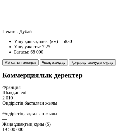
Пекин - Дубай
Ұшу қашықтығы (км) – 5830
Ұшу уақыты: 7:25
Бағасы: 68 000
VS сатып алыңыз
Ұшақ жалдау
Қоңырау шалуды сұрау
Коммерциялық деректер
Франция
Шыққан елі
2 010
Өндірістің басталған жылы
—
Өндірістің аяқталған жылы
—
Жаңа ұшақтың құны ($)
19 500 000