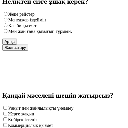
Неліктен сізге ұшақ керек?
Жеке рейстер
Менеджер іздеймін
Кәсіби қызмет
Мен жай ғана қызығып тұрмын.
Артқа
Жалғастыру
Қандай мәселені шешіп жатырсыз?
Уақыт пен жайлылықты үнемдеу
Жерге жақын
Көбірек істеңіз
Коммерциялық қызмет