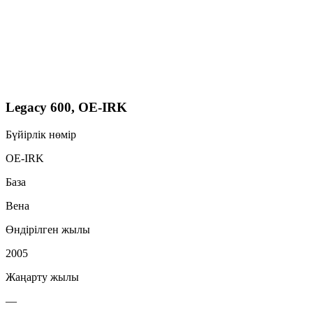
Legacy 600, OE-IRK
Бүйірлік нөмір
OE-IRK
База
Вена
Өндірілген жылы
2005
Жаңарту жылы
—