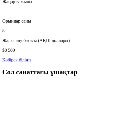
Жаңарту жылы
—
Орындар саны
8
Жалға алу бағасы (АҚШ доллары)
$8 500
Көбірек біліңіз
Сол санаттағы ұшақтар