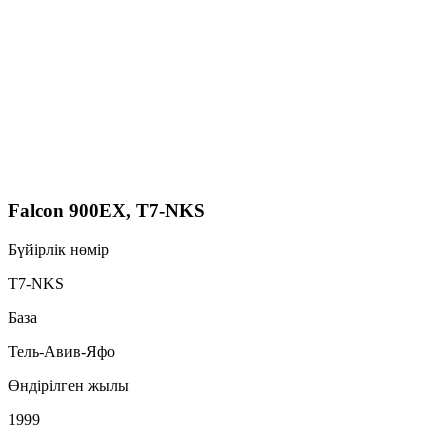
Falcon 900EX, T7-NKS
Бүйірлік нөмір
T7-NKS
База
Тель-Авив-Яфо
Өндірілген жылы
1999