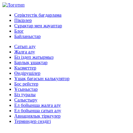
Серіктестік бағдарлама
Пікірлер
Сұрақтар мен жауаптар
Блог
Байланыстар
Сатып алу
Жалға алу
Біз іздеп жатырмыз
Барлық ұшақтар
Қызметтер
Өндірушілер
Ұшақ бағасын калькулятор
Бос рейстер
Ұсыныстар
Біз туралы
Салыстыру
Ел бойынша жалға алу
Ел бойынша сатып алу
Авиациялық тіркеулер
Терминдер сөздігі