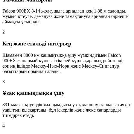
Falcon 900EX 8-14 жолаушыға арналған кең 1,88 м салонды,
жұмыс істеуге, демалуға және тамақтануға арналған бірнеше
аймақты ұсынады.
2
Кең және стильді интерьер
Шамамен 8800 км қашықтыққа ұшу мүмкіндігімен Falcon
900EX жанармай құюсыз тікелей құрлықаралық рейстерді,
соның ішінде Мәскеу-Нью-Йорк және Мәскеу-Сингапур
бағыттарын орындай алады.
3
Ұзақ қашықтыққа ұшу
891 км/сағ круиздік жылдамдығы ұзақ маршруттардағы саяхат
уақытын қысқартады, бұл іскерлік және жеке сапарларды
тиімдірек етеді.
4