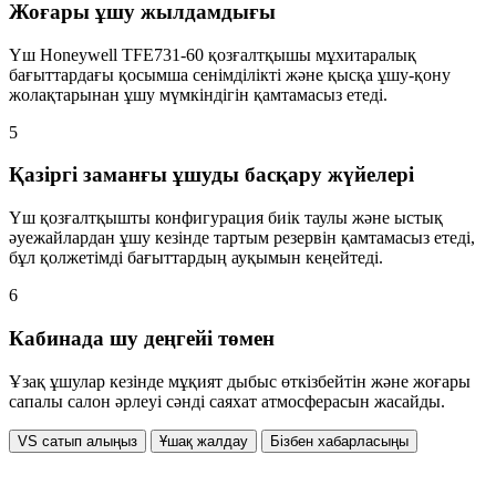
Жоғары ұшу жылдамдығы
Үш Honeywell TFE731-60 қозғалтқышы мұхитаралық
бағыттардағы қосымша сенімділікті және қысқа ұшу-қону
жолақтарынан ұшу мүмкіндігін қамтамасыз етеді.
5
Қазіргі заманғы ұшуды басқару жүйелері
Үш қозғалтқышты конфигурация биік таулы және ыстық
әуежайлардан ұшу кезінде тартым резервін қамтамасыз етеді,
бұл қолжетімді бағыттардың ауқымын кеңейтеді.
6
Кабинада шу деңгейі төмен
Ұзақ ұшулар кезінде мұқият дыбыс өткізбейтін және жоғары
сапалы салон әрлеуі сәнді саяхат атмосферасын жасайды.
VS сатып алыңыз
Ұшақ жалдау
Бізбен хабарласыңы