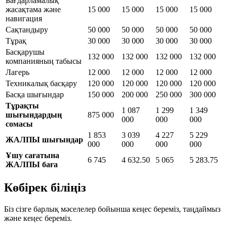
Бағдарламалық
жасақтама және
15 000
15 000
15 000
15 000
навигация
Сақтандыру
50 000
50 000
50 000
50 000
Тұрақ
30 000
30 000
30 000
30 000
Басқарушы
132 000
132 000
132 000
132 000
компанияның табысы
Лагерь
12 000
12 000
12 000
12 000
Техникалық басқару
120 000
120 000
120 000
120 000
Басқа шығындар
150 000
200 000
250 000
300 000
Тұрақты
1 087
1 299
1 349
шығындардың
875 000
000
000
000
сомасы
1 853
3 039
4 227
5 229
ЖАЛПЫ шығындар
000
000
000
000
Ұшу сағатына
6 745
4 632.50
5 065
5 283.75
ЖАЛПЫ баға
Көбірек біліңіз
Біз сізге барлық мәселелер бойынша кеңес береміз, таңдаймыз
және кеңес береміз.