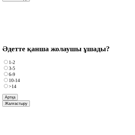
Әдетте қанша жолаушы ұшады?
1-2
3-5
6-9
10-14
>14
Артқа
Жалғастыру