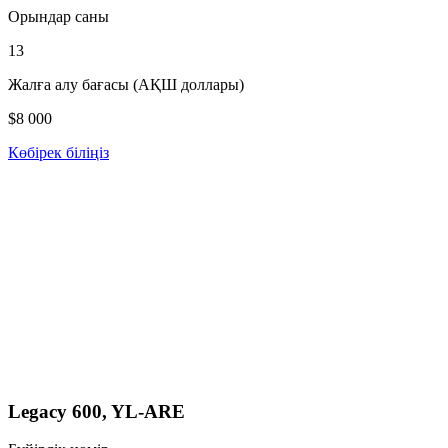
Орындар саны
13
Жалға алу бағасы (АҚШ доллары)
$8 000
Көбірек біліңіз
Legacy 600, YL-ARE