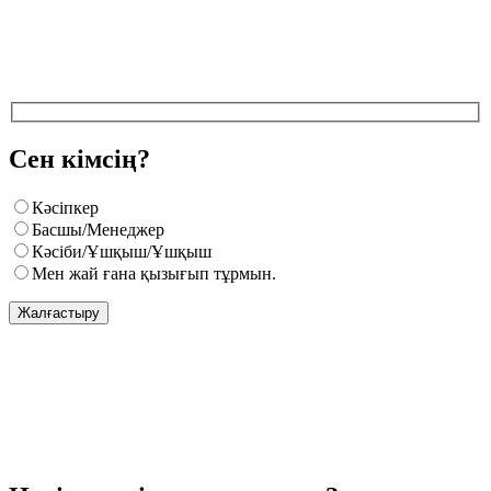
Сен кімсің?
Кәсіпкер
Басшы/Менеджер
Кәсіби/Ұшқыш/Ұшқыш
Мен жай ғана қызығып тұрмын.
Жалғастыру