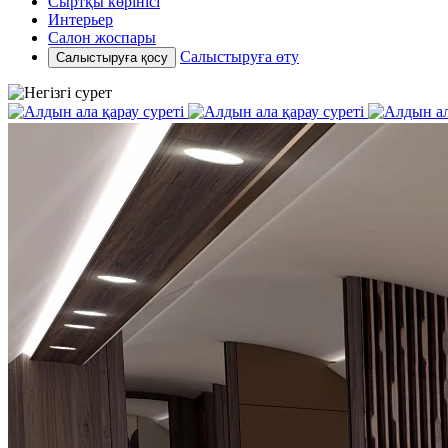
Сыртқы көрінісі
Интерьер
Салон жоспары
Салыстыруға өту
Салыстыруға қосу