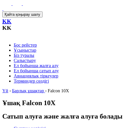
Қайта қоңырау шалу
KK
KK
Бос рейстер
Ұсыныстар
Біз туралы
Салыстыру
Ел бойынша жалға алу
Ел бойынша сатып алу
Авиациялық тіркеулер
Терминдер сөздігі
Үй
›
Барлық ұшақтар
›
Falcon 10X
Ұшақ
Falcon 10X
Сатып алуға және жалға алуға болады