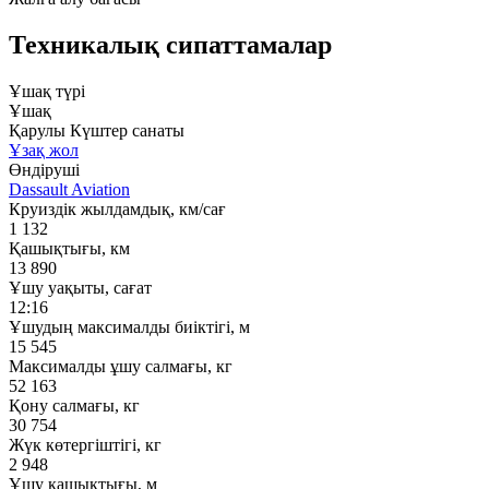
Техникалық сипаттамалар
Ұшақ түрі
Ұшақ
Қарулы Күштер санаты
Ұзақ жол
Өндіруші
Dassault Aviation
Круиздік жылдамдық, км/сағ
1 132
Қашықтығы, км
13 890
Ұшу уақыты, сағат
12:16
Ұшудың максималды биіктігі, м
15 545
Максималды ұшу салмағы, кг
52 163
Қону салмағы, кг
30 754
Жүк көтергіштігі, кг
2 948
Ұшу қашықтығы, м