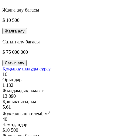
Жалға алу бағасы
$ 10 500
Жалға алу
Сатып алу бағасы
$ 75 000 000
Сатып алу
Қоңырау шалуды сұрау
16
Орындар
1 132
Жылдамдық, км/сағ
13 890
Қашықтығы, км
5.61
3
Жүксалғыш көлемі, м
40
Чемодандар
$10 500
Жалға алу бағасы