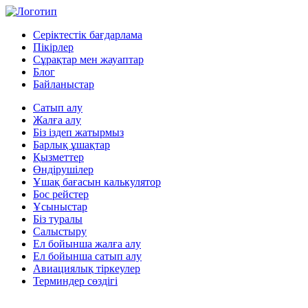
Серіктестік бағдарлама
Пікірлер
Сұрақтар мен жауаптар
Блог
Байланыстар
Сатып алу
Жалға алу
Біз іздеп жатырмыз
Барлық ұшақтар
Қызметтер
Өндірушілер
Ұшақ бағасын калькулятор
Бос рейстер
Ұсыныстар
Біз туралы
Салыстыру
Ел бойынша жалға алу
Ел бойынша сатып алу
Авиациялық тіркеулер
Терминдер сөздігі