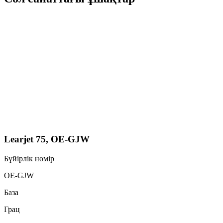
Learjet 75, OE-GJW
Бүйірлік нөмір
OE-GJW
База
Грац