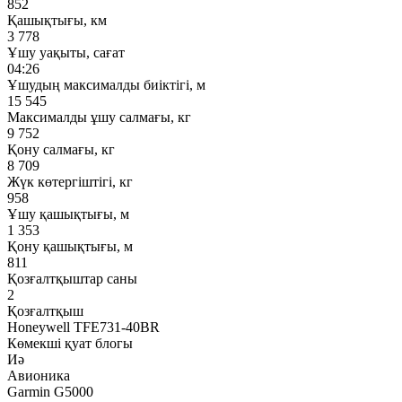
852
Қашықтығы, км
3 778
Ұшу уақыты, сағат
04:26
Ұшудың максималды биіктігі, м
15 545
Максималды ұшу салмағы, кг
9 752
Қону салмағы, кг
8 709
Жүк көтергіштігі, кг
958
Ұшу қашықтығы, м
1 353
Қону қашықтығы, м
811
Қозғалтқыштар саны
2
Қозғалтқыш
Honeywell TFE731-40BR
Көмекші қуат блогы
Иә
Авионика
Garmin G5000