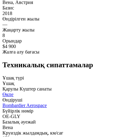
Вена, Австрия
Базис
2018
Өндірілген жылы
—
Жаңарту жылы
8
Орындар
$4 900
Жалға алу бағасы
Техникалық сипаттамалар
Ұшақ түрі
Ұшақ
Қарулы Күштер санаты
Өкпе
Өндіруші
Bombardier Aerospace
Бүйірлік нөмір
OE-GLY
Базалық әуежай
Вена
Круиздік жылдамдық, км/сағ