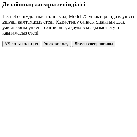
Дизайнның жоғары сенімділігі
Learjet сенімділігімен танымал, Model 75 ұшақтарында қауіпсіз
ұшуды қамтамасыз етеді. Құрастыру сапасы ұшақтың ұзақ
уақыт бойы үлкен техникалық ақауларсыз қызмет етуін
қамтамасыз етеді.
VS сатып алыңыз
Ұшақ жалдау
Бізбен хабарласыңы