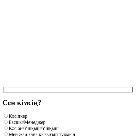
Сен кімсің?
Кәсіпкер
Басшы/Менеджер
Кәсіби/Ұшқыш/Ұшқыш
Мен жай ғана қызығып тұрмын.