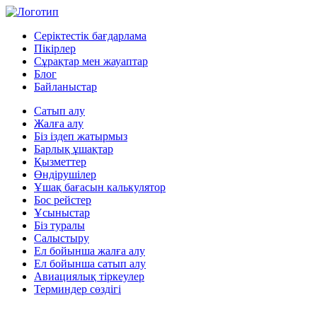
Серіктестік бағдарлама
Пікірлер
Сұрақтар мен жауаптар
Блог
Байланыстар
Сатып алу
Жалға алу
Біз іздеп жатырмыз
Барлық ұшақтар
Қызметтер
Өндірушілер
Ұшақ бағасын калькулятор
Бос рейстер
Ұсыныстар
Біз туралы
Салыстыру
Ел бойынша жалға алу
Ел бойынша сатып алу
Авиациялық тіркеулер
Терминдер сөздігі