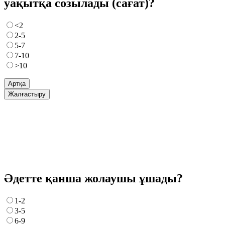
уақытқа созылады (сағат)?
<2
2-5
5-7
7-10
>10
Артқа
Жалғастыру
Әдетте қанша жолаушы ұшады?
1-2
3-5
6-9