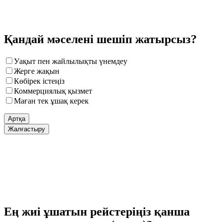
Қандай мәселені шешіп жатырсыз?
Уақыт пен жайлылықты үнемдеу
Жерге жақын
Көбірек істеңіз
Коммерциялық қызмет
Маған тек ұшақ керек
Артқа
Жалғастыру
Ең жиі ұшатын рейстеріңіз қанша