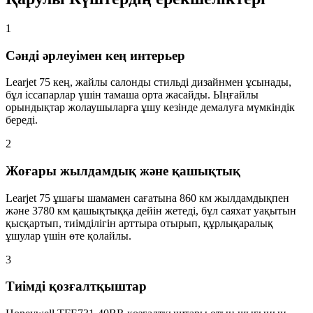
1
Сәнді әрлеуімен кең интерьер
Learjet 75 кең, жайлы салонды стильді дизайнмен ұсынады,
бұл іссапарлар үшін тамаша орта жасайды. Ыңғайлы
орындықтар жолаушыларға ұшу кезінде демалуға мүмкіндік
береді.
2
Жоғары жылдамдық және қашықтық
Learjet 75 ұшағы шамамен сағатына 860 км жылдамдықпен
және 3780 км қашықтыққа дейін жетеді, бұл саяхат уақытын
қысқартып, тиімділігін арттыра отырып, құрлықаралық
ұшулар үшін өте қолайлы.
3
Тиімді қозғалтқыштар