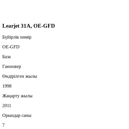
Learjet 31A, OE-GFD
Бүйірлік нөмір
OE-GFD
База
Ганновер
Өндірілген жылы
1998
Жаңарту жылы
2011
Орындар саны
7