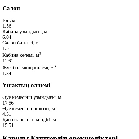
Салон
Ені, м
1.56
Кабина ұзындығы, м
6.04
Салон биіктігі, м
1.5
3
Кабина көлемі, м
11.61
3
Жүк бөлімінің көлемі, м
1.84
Ұшақтың өлшемі
Әуе кемесінің ұзындығы, м
17.56
Әуе кемесінің биіктігі, м
4.31
Қанаттарының кеңдігі, м
15.51
Қарулы Күштердің ерекшеліктері