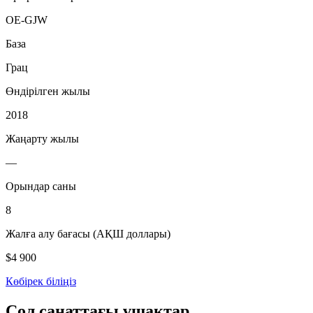
OE-GJW
База
Грац
Өндірілген жылы
2018
Жаңарту жылы
—
Орындар саны
8
Жалға алу бағасы (АҚШ доллары)
$4 900
Көбірек біліңіз
Сол санаттағы ұшақтар