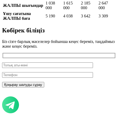
1 038
1 615
2 185
2 647
ЖАЛПЫ шығындар
000
000
000
000
Ұшу сағатына
5 190
4 038
3 642
3 309
ЖАЛПЫ баға
Көбірек біліңіз
Біз сізге барлық мәселелер бойынша кеңес береміз, таңдаймыз
және кеңес береміз.