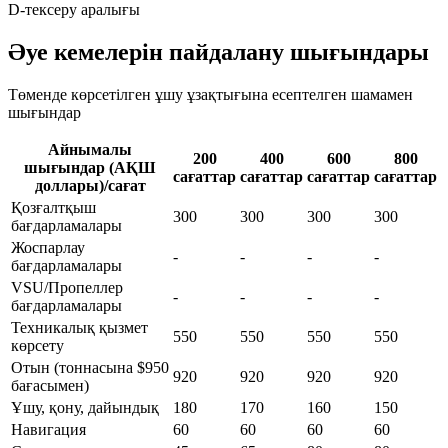
D-тексеру аралығы
Әуе кемелерін пайдалану шығындары
Төменде көрсетілген ұшу ұзақтығына есептелген шамамен
шығындар
Айнымалы
200
400
600
800
шығындар (АҚШ
сағаттар
сағаттар
сағаттар
сағаттар
доллары)/сағат
Қозғалтқыш
300
300
300
300
бағдарламалары
Жоспарлау
-
-
-
-
бағдарламалары
VSU/Пропеллер
-
-
-
-
бағдарламалары
Техникалық қызмет
550
550
550
550
көрсету
Отын (тоннасына $950
920
920
920
920
бағасымен)
Ұшу, қону, дайындық
180
170
160
150
Навигация
60
60
60
60