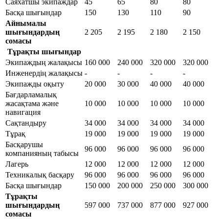
Саяхатшы экипаждар
45
65
80
80
Басқа шығындар
150
130
110
90
Айнымалы
шығындардың
2 205
2 195
2 180
2 150
сомасы
Тұрақты шығындар
Экипаждың жалақысы
160 000
240 000
320 000
320 000
Инженердің жалақысы
-
-
-
-
Экипажды оқыту
20 000
30 000
40 000
40 000
Бағдарламалық
жасақтама және
10 000
10 000
10 000
10 000
навигация
Сақтандыру
34 000
34 000
34 000
34 000
Тұрақ
19 000
19 000
19 000
19 000
Басқарушы
96 000
96 000
96 000
96 000
компанияның табысы
Лагерь
12 000
12 000
12 000
12 000
Техникалық басқару
96 000
96 000
96 000
96 000
Басқа шығындар
150 000
200 000
250 000
300 000
Тұрақты
шығындардың
597 000
737 000
877 000
927 000
сомасы