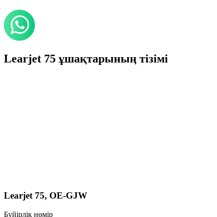
Learjet 75 ұшақтарының тізімі
Learjet 75, OE-GJW
Бүйірлік нөмір