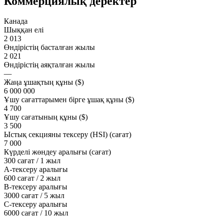
Коммерциялық деректер
Канада
Шыққан елі
2 013
Өндірістің басталған жылы
2 021
Өндірістің аяқталған жылы
—
Жаңа ұшақтың құны ($)
6 000 000
Ұшу сағаттарымен бірге ұшақ құны ($)
4 700
Ұшу сағатының құны ($)
3 500
Ыстық секцияны тексеру (HSI) (сағат)
7 000
Күрделі жөндеу аралығы (сағат)
300 сағат / 1 жыл
A-тексеру аралығы
600 сағат / 2 жыл
B-тексеру аралығы
3000 сағат / 5 жыл
C-тексеру аралығы
6000 сағат / 10 жыл