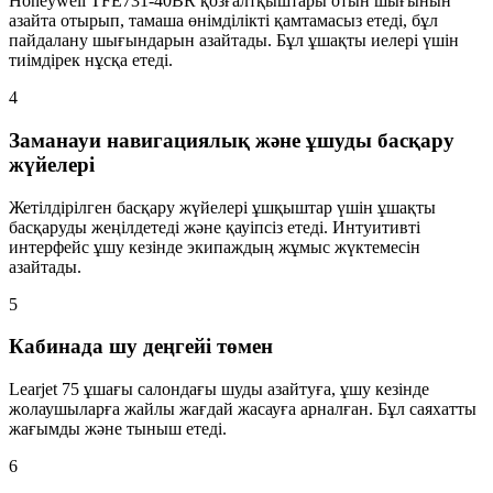
Honeywell TFE731-40BR қозғалтқыштары отын шығынын
азайта отырып, тамаша өнімділікті қамтамасыз етеді, бұл
пайдалану шығындарын азайтады. Бұл ұшақты иелері үшін
тиімдірек нұсқа етеді.
4
Заманауи навигациялық және ұшуды басқару
жүйелері
Жетілдірілген басқару жүйелері ұшқыштар үшін ұшақты
басқаруды жеңілдетеді және қауіпсіз етеді. Интуитивті
интерфейс ұшу кезінде экипаждың жұмыс жүктемесін
азайтады.
5
Кабинада шу деңгейі төмен
Learjet 75 ұшағы салондағы шуды азайтуға, ұшу кезінде
жолаушыларға жайлы жағдай жасауға арналған. Бұл саяхатты
жағымды және тыныш етеді.
6