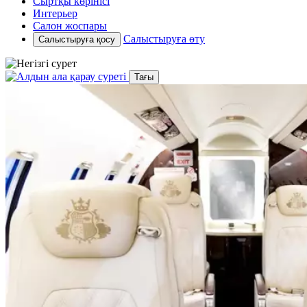
Сыртқы көрінісі
Интерьер
Салон жоспары
Салыстыруға өту
Салыстыруға қосу
Тағы