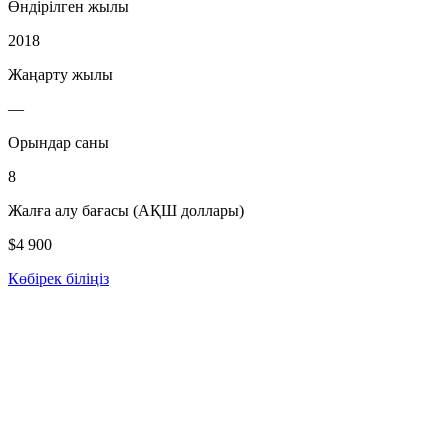
Өндірілген жылы
2018
Жаңарту жылы
—
Орындар саны
8
Жалға алу бағасы (АҚШ доллары)
$4 900
Көбірек біліңіз