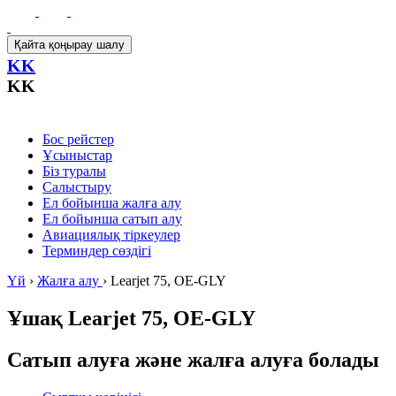
Қайта қоңырау шалу
KK
KK
Бос рейстер
Ұсыныстар
Біз туралы
Салыстыру
Ел бойынша жалға алу
Ел бойынша сатып алу
Авиациялық тіркеулер
Терминдер сөздігі
Үй
›
Жалға алу
›
Learjet 75, OE-GLY
Ұшақ
Learjet 75, OE-GLY
Сатып алуға және жалға алуға болады