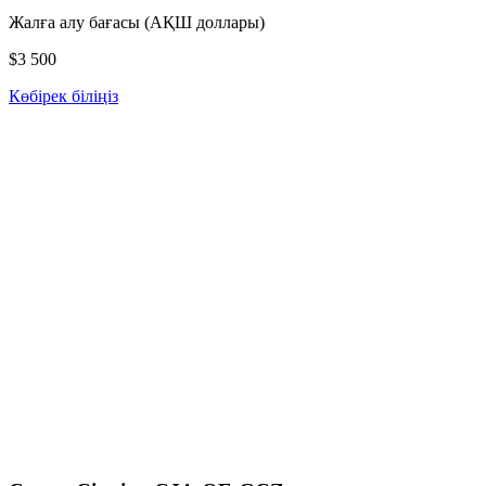
Жалға алу бағасы (АҚШ доллары)
$3 500
Көбірек біліңіз