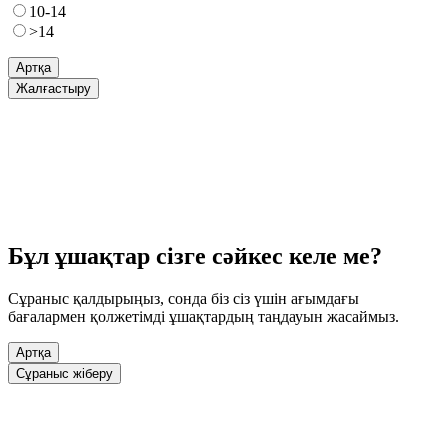
10-14
>14
Артқа
Жалғастыру
Бұл ұшақтар сізге сәйкес келе ме?
Сұраныс қалдырыңыз, сонда біз сіз үшін ағымдағы
бағалармен қолжетімді ұшақтардың таңдауын жасаймыз.
Артқа
Сұраныс жіберу