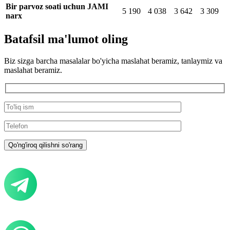
Bir parvoz soati uchun JAMI
5 190
4 038
3 642
3 309
narx
Batafsil ma'lumot oling
Biz sizga barcha masalalar bo'yicha maslahat beramiz, tanlaymiz va
maslahat beramiz.