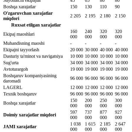
Sayohatchi ekipajlar
45
65
80
80
Boshqa xarajatlar
150
130
110
90
O'zgaruvchan xarajatlar
2 205
2 195
2 180
2 150
miqdori
Ruxsat etilgan xarajatlar
160
240
320
320
Ekipaj maoshlari
000
000
000
000
Muhandisning maoshi
-
-
-
-
Ekipajni tayyorlash
20 000
30 000
40 000
40 000
Dasturiy ta'minot va navigatsiya
10 000
10 000
10 000
10 000
Sug'urta
34 000
34 000
34 000
34 000
Avtoturargoh
19 000
19 000
19 000
19 000
Boshqaruv kompaniyasining
96 000
96 000
96 000
96 000
daromadi
LAGERL
12 000
12 000
12 000
12 000
Texnik boshqaruv
96 000
96 000
96 000
96 000
150
200
250
300
Boshqa xarajatlar
000
000
000
000
597
737
877
927
Doimiy xarajatlar miqdori
000
000
000
000
1 038
1 615
2 185
2 647
JAMI xarajatlar
000
000
000
000