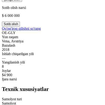
Sotib olish narxi
$ 6 000 000
Sotib olish
Qo'ng'iroq qilishni so'rang
OE-GLY
Yon raqam
Vena, Avstriya
Bazalash
2018
Ishlab chiqarilgan yili
—
Yangilanish yili
8
Joylar
$4 900
Ijara narxi
Texnik xususiyatlar
Samolyot turi
Samolyot