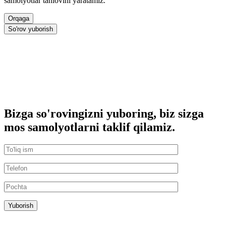
samolyotlar tanlovini yaratamiz.
Orqaga
So'rov yuborish
Bizga so'rovingizni yuboring, biz sizga
mos samolyotlarni taklif qilamiz.