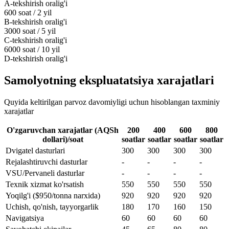
A-tekshirish oralig'i
600 soat / 2 yil
B-tekshirish oralig'i
3000 soat / 5 yil
C-tekshirish oralig'i
6000 soat / 10 yil
D-tekshirish oralig'i
Samolyotning ekspluatatsiya xarajatlari
Quyida keltirilgan parvoz davomiyligi uchun hisoblangan taxminiy
xarajatlar
O'zgaruvchan xarajatlar (AQSh
200
400
600
800
dollari)/soat
soatlar
soatlar
soatlar
soatlar
Dvigatel dasturlari
300
300
300
300
Rejalashtiruvchi dasturlar
-
-
-
-
VSU/Pervaneli dasturlar
-
-
-
-
Texnik xizmat ko'rsatish
550
550
550
550
Yoqilg'i ($950/tonna narxida)
920
920
920
920
Uchish, qo'nish, tayyorgarlik
180
170
160
150
Navigatsiya
60
60
60
60