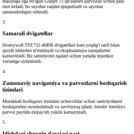
masofaga ega bo'lgan Learjet 75 qit'alararo parvozlar uchun juda
mos keladi, bu sayohat vaqtini qisqartiradi va sayohat
samaradorligini oshiradi.
3
Samarali dvigatellar
Honeywell TFE731-40BR dvigatellari kam yoqilg'i sarfi bilan
ajoyib ishlashni ta'minlaydi va ekspluatatsiya xarajatlarini
kamaytiradi. Bu samolyotni egalari uchun yanada tejamkor
variantga aylantiradi.
4
Zamonaviy navigatsiya va parvozlarni boshqarish
tizimlari
Murakkab boshqaruv tizimlari uchuvchilar uchun samolyotlarni
boshqarishni osonlashtiradi va xavfsizroq qiladi. Intuitiv interfeys
parvoz paytida ekipaj ish yukini kamaytiradi.
5
Idishdagi shovqin darajasi past