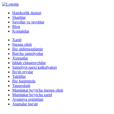
Hamkorlik dasturi
Sharhlar
Savollar va javoblar
Blog
Kontaktlar
Xarid
Ijaraga olish
Biz qidirmoqdamiz
Barcha samolyotlar
Xizmatlar
Ishlab chiqaruvchilar
Samolyot narxi kalkulyatori
Bo'sh reyslar
Takliflar
Biz haqimizda
Taqqoslash
Mamlakat bo'yicha ijaraga olish
Mamlakat bo'yicha xarid
Aviatsiya registrlari
Atamalar lug'ati