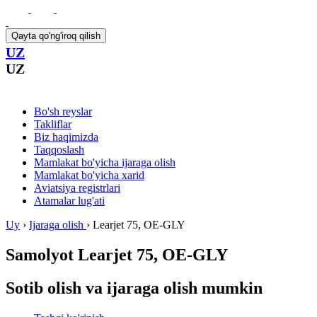
Qayta qo'ng'iroq qilish
UZ
UZ
Bo'sh reyslar
Takliflar
Biz haqimizda
Taqqoslash
Mamlakat bo'yicha ijaraga olish
Mamlakat bo'yicha xarid
Aviatsiya registrlari
Atamalar lug'ati
Uy
›
Ijaraga olish
›
Learjet 75, OE-GLY
Samolyot
Learjet 75, OE-GLY
Sotib olish va ijaraga olish mumkin