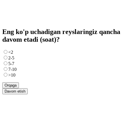
Eng ko'p uchadigan reyslaringiz qancha
davom etadi (soat)?
<2
2-5
5-7
7-10
>10
Orqaga
Davom etish