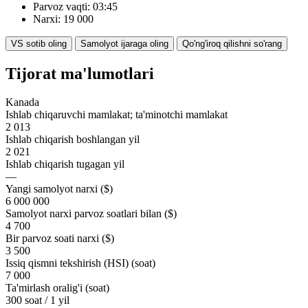
Parvoz vaqti: 03:45
Narxi: 19 000
VS sotib oling
Samolyot ijaraga oling
Qo'ng'iroq qilishni so'rang
Tijorat ma'lumotlari
Kanada
Ishlab chiqaruvchi mamlakat; ta'minotchi mamlakat
2 013
Ishlab chiqarish boshlangan yil
2 021
Ishlab chiqarish tugagan yil
—
Yangi samolyot narxi ($)
6 000 000
Samolyot narxi parvoz soatlari bilan ($)
4 700
Bir parvoz soati narxi ($)
3 500
Issiq qismni tekshirish (HSI) (soat)
7 000
Ta'mirlash oralig'i (soat)
300 soat / 1 yil