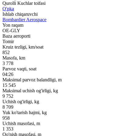
Qurolli Kuchlar toifasi
O'pka
Ishlab chiqaruvchi
Bombardier Aerospace
Yon raqam
OE-GLY
Baza aeroporti
Tomir
Kruiz tezligi, km/soat
852
Masofa, km
3 778
Parvoz vaqti, soat
04:26
Maksimal parvoz balandligi, m
15 545
Maksimal uchish og'irligi, kg
9 752
Uchish og'irligi, kg
8 709
Yuk ko'tarish hajmi, kg
958
Uchish masofasi, m
1 353
Qo'nish masofasi, m