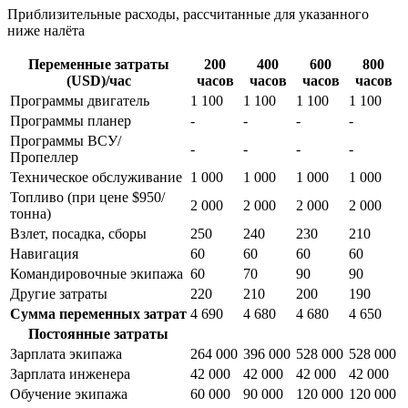
Приблизительные расходы, рассчитанные для указанного
ниже налёта
Переменные затраты
200
400
600
800
(USD)/час
часов
часов
часов
часов
Программы двигатель
1 100
1 100
1 100
1 100
Программы планер
-
-
-
-
Программы ВСУ/
-
-
-
-
Пропеллер
Техническое обслуживание
1 000
1 000
1 000
1 000
Топливо (при цене $950/
2 000
2 000
2 000
2 000
тонна)
Взлет, посадка, сборы
250
240
230
210
Навигация
60
60
60
60
Командировочные экипажа
60
70
90
90
Другие затраты
220
210
200
190
Сумма переменных затрат
4 690
4 680
4 680
4 650
Постоянные затраты
Зарплата экипажа
264 000
396 000
528 000
528 000
Зарплата инженера
42 000
42 000
42 000
42 000
Обучение экипажа
60 000
90 000
120 000
120 000