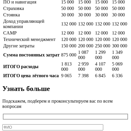
ПО и навигация
15 000
15 000
15 000
15 000
Страховка
50 000
50 000
50 000
50 000
Стоянка
30 000
30 000
30 000
30 000
Доход управляющей
132 000
132 000
132 000
132 000
компании
CAMP
12 000
12 000
12 000
12 000
Технический менеджмент
120 000
120 000
120 000
120 000
Другие затраты
150 000
200 000
250 000
300 000
1 087
1 299
1 349
Сумма постоянных затрат
875 000
000
000
000
1 813
2 959
4 107
5 069
ИТОГО расходы
000
000
000
000
ИТОГО цена лётного часа
9 065
7 398
6 845
6 336
Узнать больше
Подскажем, подберем и проконсультируем вас по всем
вопросам