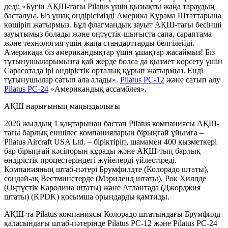
деді: «Бүгін АҚШ-тағы Pilatus үшін қызықты жаңа тараудың
басталуы. Біз ұшақ өндірісімізді Америка Құрама Штаттарына
көшіріп жатырмыз. Бұл флагмандық зауыт АҚШ-тағы бесінші
зауытымыз болады және оңтүстік-шығыста сапа, сараптама
және технология үшін жаңа стандарттарды белгілейді.
Америкада біз американдықтар үшін ұшақтар жасаймыз! Біз
тұтынушыларымызға қай жерде болса да қызмет көрсету үшін
Сарасотада ірі өндірістік орталық құрып жатырмыз. Енді
тұтынушылар сатып ала алады».
Pilatus PC-12
және сатып алу
Pilatus PC-24
»Американдық ассамблея».
АҚШ нарығының маңыздылығы
2026 жылдың 1 қаңтарынан бастап Pilatus компаниясы АҚШ-
тағы барлық еншілес компанияларын бірыңғай ұйымға –
Pilatus Aircraft USA Ltd. – біріктіріп, шамамен 400 қызметкері
бар бірыңғай кәсіпорын құрады және АҚШ-тың барлық
өндірістік процестеріндегі жүйелерді үйлестіреді.
Компанияның штаб-пәтері Брумфилдте (Колорадо штаты),
сондай-ақ Вестминстерде (Мэриленд штаты), Рок Хиллде
(Оңтүстік Каролина штаты) және Атлантада (Джорджия
штаты) (KPDK) қосымша орындарды қамтиды.
АҚШ-та Pilatus компаниясы Колорадо штатындағы Брумфилд
қаласындағы штаб-пәтерінде Pilatus PC-12 және Pilatus PC-24