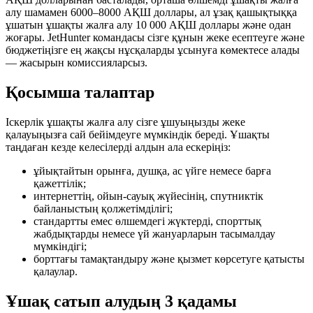
алу шамамен 6000–8000 АҚШ доллары, ал ұзақ қашықтыққа
ұшатын ұшақты жалға алу 10 000 АҚШ доллары және одан
жоғары. JetHunter командасы сізге құнын жеке есептеуге және
бюджетіңізге ең жақсы нұсқаларды ұсынуға көмектесе алады
— жасырын комиссияларсыз.
Қосымша талаптар
Іскерлік ұшақты жалға алу сізге ұшуыңызды жеке
қалауыңызға сай бейімдеуге мүмкіндік береді. Ұшақты
таңдаған кезде келесілерді алдын ала ескеріңіз:
ұйықтайтын орынға, душқа, ас үйге немесе барға
қажеттілік;
интернеттің, ойын-сауық жүйесінің, спутниктік
байланыстың қолжетімділігі;
стандартты емес өлшемдегі жүктерді, спорттық
жабдықтарды немесе үй жануарларын тасымалдау
мүмкіндігі;
борттағы тамақтандыру және қызмет көрсетуге қатысты
қалаулар.
Ұшақ сатып алудың 3 қадамы