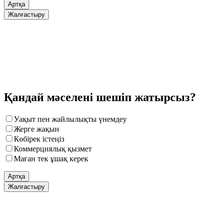
Артқа
Жалғастыру
Қандай мәселені шешіп жатырсыз?
Уақыт пен жайлылықты үнемдеу
Жерге жақын
Көбірек істеңіз
Коммерциялық қызмет
Маған тек ұшақ керек
Артқа
Жалғастыру