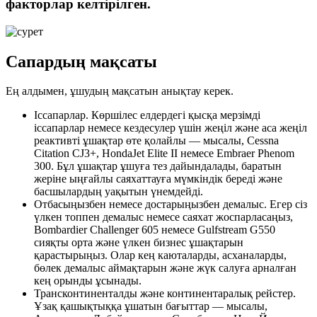
факторлар келтірілген.
Сапардың мақсаты
Ең алдымен, ұшудың мақсатын анықтау керек.
Іссапарлар. Көршілес елдердегі қысқа мерзімді
іссапарлар немесе кездесулер үшін жеңіл және аса жеңіл
реактивті ұшақтар өте қолайлы — мысалы, Cessna
Citation CJ3+, HondaJet Elite II немесе Embraer Phenom
300. Бұл ұшақтар ұшуға тез дайындалады, баратын
жеріне ыңғайлы саяхаттауға мүмкіндік береді және
басшылардың уақытын үнемдейді.
Отбасыңызбен немесе достарыңызбен демалыс. Егер сіз
үлкен топпен демалыс немесе саяхат жоспарласаңыз,
Bombardier Challenger 605 немесе Gulfstream G550
сияқты орта және үлкен бизнес ұшақтарын
қарастырыңыз. Олар кең каюталарды, асханаларды,
бөлек демалыс аймақтарын және жүк салуға арналған
кең орынды ұсынады.
Трансконтиненталды және континентаралық рейстер.
Ұзақ қашықтыққа ұшатын бағыттар — мысалы,