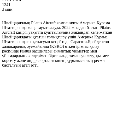
1241
3 мин
Швейцариялық Pilatus Aircraft компаниясы Америка Құрама
Штаттарында жаңа зауыт салуда. 2022 жылдан бастап Pilatus
Aircraft қазіргі уақытта қуаттылығына жақындап келе жатқан
Швейцариядағы қуатын толықтыру үшін Америка Құрама
Штаттарындағы қатысуын кеңейтеді. Сарасота-Брейдентон
халықаралық әуежайында (KSRQ) өткен іргетас қалау
рәсімінде Pilatus басшылары аймақтық үкіметтер мен
ұйымдардың өкілдерімен бірге жаңа, заманауи сату, қызмет
көрсету және өндіріс орталығының құрылысының ресми
басталуын атап өтті.