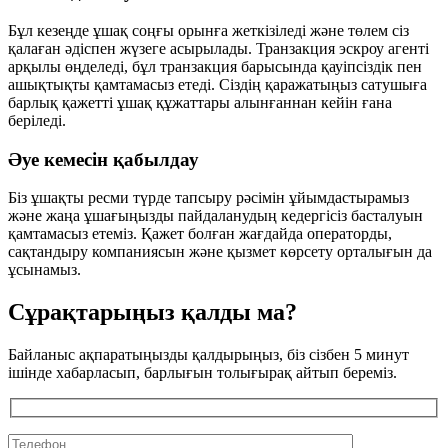
Бұл кезеңде ұшақ соңғы орынға жеткізіледі және төлем сіз
қалаған әдіспен жүзеге асырылады. Транзакция эскроу агенті
арқылы өңделеді, бұл транзакция барысында қауіпсіздік пен
ашықтықты қамтамасыз етеді. Сіздің қаражатыңыз сатушыға
барлық қажетті ұшақ құжаттары алынғаннан кейін ғана
беріледі.
Әуе кемесін қабылдау
Біз ұшақты ресми түрде тапсыру рәсімін ұйымдастырамыз
және жаңа ұшағыңызды пайдаланудың кедергісіз басталуын
қамтамасыз етеміз. Қажет болған жағдайда операторды,
сақтандыру компаниясын және қызмет көрсету орталығын да
ұсынамыз.
Сұрақтарыңыз қалды ма?
Байланыс ақпаратыңызды қалдырыңыз, біз сізбен 5 минут
ішінде хабарласып, барлығын толығырақ айтып береміз.