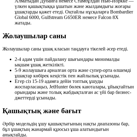
Алматыдан Дубайға немесе Стамбұлдан Нью-Йоркке —
үлкен қашықтыққа ұшатын және жылдамдығы жоғары
ұшақтарды қажет етеді. Оңтайлы нұсқаларға Bombardier
Global 6000, Gulfstream G650ER немесе Falcon 8X
жатады.
Жолаушылар саны
Жолаушылар саны ұшақ класын таңдауға тікелей әсер етеді.
2-4 адам үшін пайдалану шығындары минималды
ықшам ұшақ жеткілікті.
5-9 жолаушыға арналған орта және супер-орта өлшемді
ұшақтар көбірек кеңістік пен жайлылық ұсынады.
Егер сіз 15-19 адамға дейін топтық ұшуды
жоспарласаңыз, JetHunter бөлек каюталары, ұйықтайтын
орындары және толық жабдықталған ас үйі бар бизнес-
джеттерді ұсынады.
Қашықтық және бағыт
Әрбір модельдің ұшу қашықтығының нақты диапазоны бар,
бұл ұшақтың жанармай құюсыз ұша алатындығын
анықтайды.