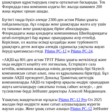
ұшақтарын құрастырудың соңғы орталығын басқарады. Тек
Флоридада ғана компания алдағы бес жылда шамамен 200
жаңа жұмыс орнын ашады.
Бүгінгі таңда бүкіл әлемде 2300-ден астам Pilatus ұшағы
пайдаланылуда, бұл оларды жеке ұшақтарды жалға алу үшін
ең танымал жеке ұшақтардың біріне айналдырады.
Флоридадағы жаңа қондырғы компанияның Швейцариядағы
штаб-пәтеріндегі бар жұмыс орындарына әсер етпейді.
Керісінше, ол жалпы өсімді қолдайды және турбовинтті
ұшақтарға деген жоғары әлемдік сұранысқа уақтылы жауап
беруді қамтамасыз етеді.
Pilatus PC-12
и
Pilatus PC-24
.
«АҚШ-қа 801-ден астам TP3T Pilatus ұшағы жеткізіледі және
онда өндірісті кеңейту өте логикалық. Естеріңізге сала
кетейік, компания жақында өзінің дилерлерінің бірі Skytech
компаниясын сатып алып, оны өз құрылымына біріктірді. Бұл
шешім АҚШ президенті Дональд Трамптың шетелдік
компанияларды АҚШ-та тарифтер арқылы өндіріс орындарын
ашуға ынталандыру саясатына толық сәйкес келеді», - деп
түсініктеме берді JetHunter директоры Алексей Мордвинцев.
Ұшақтың жаңартылған нұсқасы
Pilatus PC-12 Pro
Ол 2025
жылдан бері өндірісте және сатып алушылардың жүрегін
жаулап алды. Жеке ұшақ сатып алыңыз
Pilatus PC-12
JetHunter