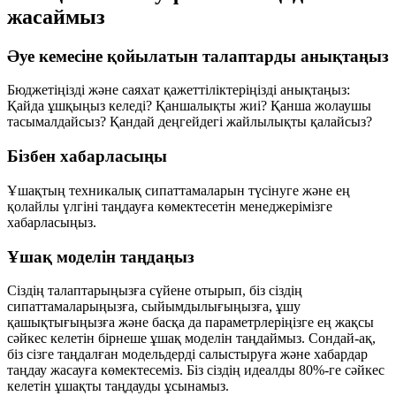
жасаймыз
Әуе кемесіне қойылатын талаптарды анықтаңыз
Бюджетіңізді және саяхат қажеттіліктеріңізді анықтаңыз:
Қайда ұшқыңыз келеді? Қаншалықты жиі? Қанша жолаушы
тасымалдайсыз? Қандай деңгейдегі жайлылықты қалайсыз?
Бізбен хабарласыңы
Ұшақтың техникалық сипаттамаларын түсінуге және ең
қолайлы үлгіні таңдауға көмектесетін менеджерімізге
хабарласыңыз.
Ұшақ моделін таңдаңыз
Сіздің талаптарыңызға сүйене отырып, біз сіздің
сипаттамаларыңызға, сыйымдылығыңызға, ұшу
қашықтығыңызға және басқа да параметрлеріңізге ең жақсы
сәйкес келетін бірнеше ұшақ моделін таңдаймыз. Сондай-ақ,
біз сізге таңдалған модельдерді салыстыруға және хабардар
таңдау жасауға көмектесеміз. Біз сіздің идеалды 80%-ге сәйкес
келетін ұшақты таңдауды ұсынамыз.