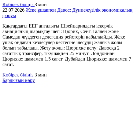
Көбірек біліңіз
3 мин
22.07.2026
Жеке ұшақпен Давос: Дүниежүзілік экономикалық
форум
Қаңтардағы EEF апталығы Швейцариядағы іскерлік
авиацияның шарықтау шегі: Цюрих, Сент-Галлен және
Самедан жүздеген делегация рейстерін қабылдайды. Жеке
ұшақ ондаған кездесулер кестесіне ілесудің жалғыз жолы
болып табылады. Жету жолы: Цюрихке келу: Давосқа 2
сағаттық трансфер, тікұшақпен 25 минут. Лондоннан
Цюрихке: шамамен 1,5 сағат. Дубайдан Цюрихке: шамамен 7
сағат.
Көбірек біліңіз
3 мин
Барлығын көру