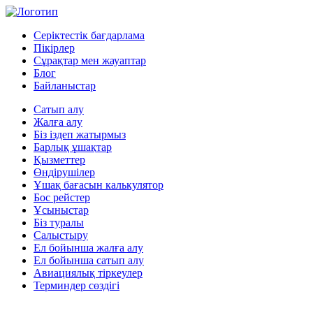
Серіктестік бағдарлама
Пікірлер
Сұрақтар мен жауаптар
Блог
Байланыстар
Сатып алу
Жалға алу
Біз іздеп жатырмыз
Барлық ұшақтар
Қызметтер
Өндірушілер
Ұшақ бағасын калькулятор
Бос рейстер
Ұсыныстар
Біз туралы
Салыстыру
Ел бойынша жалға алу
Ел бойынша сатып алу
Авиациялық тіркеулер
Терминдер сөздігі