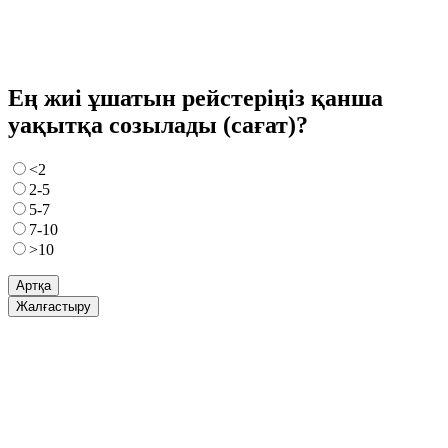
Ең жиі ұшатын рейстеріңіз қанша
уақытқа созылады (сағат)?
<2
2-5
5-7
7-10
>10
Артқа
Жалғастыру