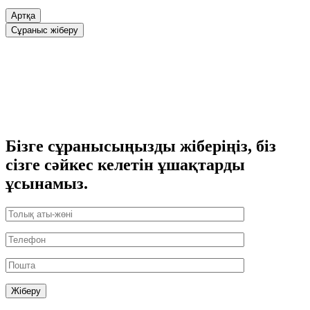
Артқа
Сұраныс жіберу
Бізге сұранысыңызды жіберіңіз, біз
сізге сәйкес келетін ұшақтарды
ұсынамыз.