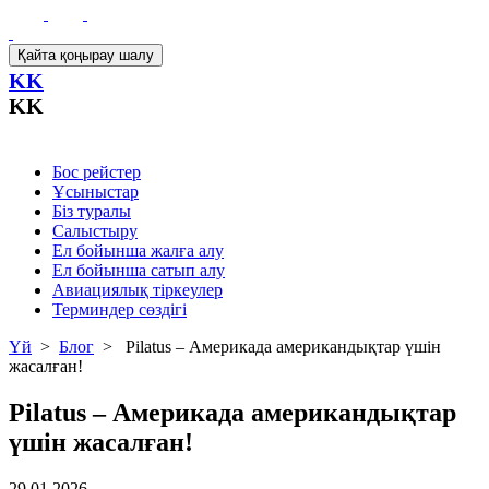
Қайта қоңырау шалу
KK
KK
Бос рейстер
Ұсыныстар
Біз туралы
Салыстыру
Ел бойынша жалға алу
Ел бойынша сатып алу
Авиациялық тіркеулер
Терминдер сөздігі
Үй
>
Блог
>
Pilatus – Америкада американдықтар үшін
жасалған!
Pilatus – Америкада американдықтар
үшін жасалған!
29.01.2026