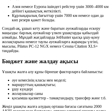
Азия немесе Еуропа ішіндегі рейстер үшін 3000–4000 км
дейінгі қашықтық жеткілікті.
Құрлықаралық бағыттар үшін 7000 км немесе одан да
көп резерв қажет болады.
Сондай-ақ, ұшып кету және баратын әуежайларды ескеру
маңызды: барлық әуежайлар үлкен ұшақтарды қабылдай
алмайды. Мұндай жағдайларда JetHunter қысқа ұшу-қону
жолақтарына немесе таулы әуежайларға жарамды үлгіні,
мысалы, Pilatus PC-12 NGX немесе Cessna Citation XLS+
таңдайды.
Бюджет және жалдау ақысы
Ұшақты жалға алу құны бірнеше факторларға байланысты:
әуе кемесінің класы мен моделі;
маршруттың қашықтығы;
ұшу күндері
жолаушылар саны
қосымша қызметтер - тамақтандыру, трансфер және т.б.
Жеңіл ұшақты жалға алудың орташа бағасы сағатына 2000
АҚШ долларынан басталады, орташа өлшемді ұшақты жалға