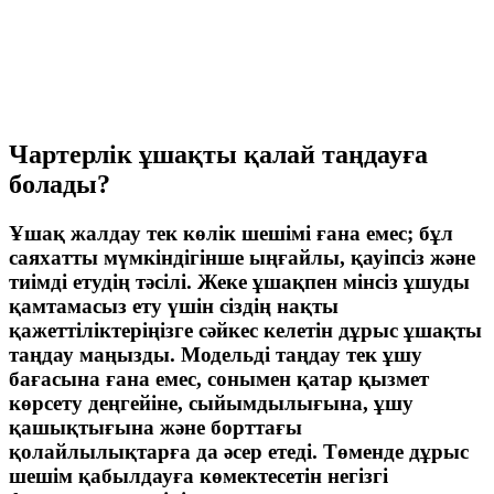
Чартерлік ұшақты қалай таңдауға
болады?
Ұшақ жалдау тек көлік шешімі ғана емес; бұл
саяхатты мүмкіндігінше ыңғайлы, қауіпсіз және
тиімді етудің тәсілі. Жеке ұшақпен мінсіз ұшуды
қамтамасыз ету үшін сіздің нақты
қажеттіліктеріңізге сәйкес келетін дұрыс ұшақты
таңдау маңызды. Модельді таңдау тек ұшу
бағасына ғана емес, сонымен қатар қызмет
көрсету деңгейіне, сыйымдылығына, ұшу
қашықтығына және борттағы
қолайлылықтарға да әсер етеді. Төменде дұрыс
шешім қабылдауға көмектесетін негізгі