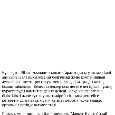
Бұл оқиға Pilatus компаниясының Сарасотадағы ұзақ мерзімді
дамуының алғашқы кезеңін белгілейді және компанияның
әуежайға инвестиция салуы мен өсуіндегі маңызды кезең
болып табылады. Келесі кезеңдер осы негізге негізделіп, ұшақ
құрастыруды қамтитындай кеңейеді. Жаңа кешен сапаны,
біліктілікті және тұтынушы тәжірибесін жаңа деңгейге
көтеретін флагмандық сату, қызмет көрсету және өндіріс
орталығы ретінде қызмет етеді.
Pilatus компаниясының бас директоры Маркус Бучер былай