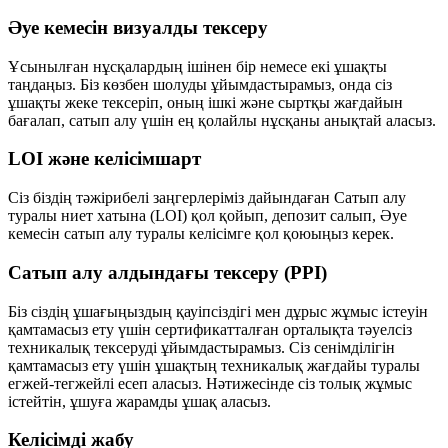
Әуе кемесін визуалды тексеру
Ұсынылған нұсқалардың ішінен бір немесе екі ұшақты
таңдаңыз. Біз көзбен шолуды ұйымдастырамыз, онда сіз
ұшақты жеке тексеріп, оның ішкі және сыртқы жағдайын
бағалап, сатып алу үшін ең қолайлы нұсқаны анықтай аласыз.
LOI және келісімшарт
Сіз біздің тәжірибелі заңгерлеріміз дайындаған Сатып алу
туралы ниет хатына (LOI) қол қойып, депозит салып, Әуе
кемесін сатып алу туралы келісімге қол қоюыңыз керек.
Сатып алу алдындағы тексеру (PPI)
Біз сіздің ұшағыңыздың қауіпсіздігі мен дұрыс жұмыс істеуін
қамтамасыз ету үшін сертификатталған орталықта тәуелсіз
техникалық тексеруді ұйымдастырамыз. Сіз сенімділігін
қамтамасыз ету үшін ұшақтың техникалық жағдайы туралы
егжей-тегжейлі есеп аласыз. Нәтижесінде сіз толық жұмыс
істейтін, ұшуға жарамды ұшақ аласыз.
Келісімді жабу