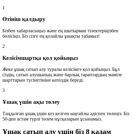
1
Өтініш қалдыру
Бізбен хабарласыңыз және ең шытырман тілектеріңізбен
бөлісіңіз. Біз сізге ең қолайлы ұшақты табамыз!
2
Келісімшартқа қол қойыңыз
Жеке ұшақ сатып алу туралы келісімге қол қойыңыз. Бұл
сіздің, сатып алушының және барлық тараптардың мәміле
шарттарын түсінетініне кепілдік береді.
3
Ұшақ үшін ақы төлеу
Таңдалған ұшақ үшін кез келген ыңғайлы әдіспен төлеңіз. Біз
50-ден астам түрлі төлем нұсқаларын ұсынамыз.
Ұшақ сатып алу үшін біз 8 қадам