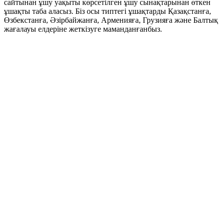
сайтынан ұшу уақыты көрсетілген ұшу сынақтарынан өткен
ұшақты таба аласыз. Біз осы типтегі ұшақтарды Қазақстанға,
Өзбекстанға, Әзірбайжанға, Арменияға, Грузияға және Балтық
жағалауы елдеріне жеткізуге маманданғанбыз.