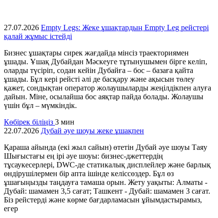
27.07.2026
Empty Legs: Жеке ұшақтардың Empty Leg рейстері
қалай жұмыс істейді
Бизнес ұшақтары сирек жағдайда мінсіз траекториямен
ұшады. Ұшақ Дубайдан Мәскеуге тұтынушымен бірге келіп,
оларды түсіріп, содан кейін Дубайға – бос – базаға қайта
ұшады. Бұл кері рейсті әлі де басқару және ақысын төлеу
қажет, сондықтан оператор жолаушыларды жеңілдікпен алуға
дайын. Міне, осылайша бос аяқтар пайда болады. Жолаушы
үшін бұл – мүмкіндік.
Көбірек біліңіз
3 мин
22.07.2026
Дубай әуе шоуы жеке ұшақпен
Қараша айында (екі жыл сайын) өтетін Дубай әуе шоуы Таяу
Шығыстағы ең ірі әуе шоуы: бизнес-джеттердің
тұсаукесерлері, DWC-де статикалық дисплейлер және барлық
өндірушілермен бір апта ішінде келіссөздер. Бұл өз
ұшағыңызды таңдауға тамаша орын. Жету уақыты: Алматы -
Дубай: шамамен 3,5 сағат; Ташкент - Дубай: шамамен 3 сағат.
Біз рейстерді және көрме бағдарламасын ұйымдастырамыз,
егер