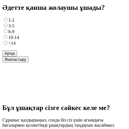
Әдетте қанша жолаушы ұшады?
1-2
3-5
6-9
10-14
>14
Артқа
Жалғастыру
Бұл ұшақтар сізге сәйкес келе ме?
Сұраныс қалдырыңыз, сонда біз сіз үшін ағымдағы
бағалармен қолжетімді ұшақтардың таңдауын жасаймыз.