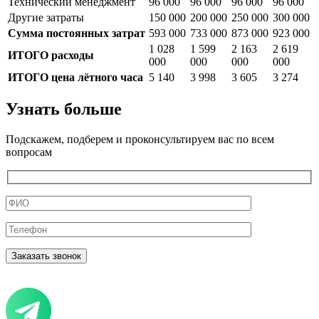
Технический менеджмент
96 000
96 000
96 000
96 000
Другие затраты
150 000
200 000
250 000
300 000
Сумма постоянных затрат
593 000
733 000
873 000
923 000
1 028
1 599
2 163
2 619
ИТОГО расходы
000
000
000
000
ИТОГО цена лётного часа
5 140
3 998
3 605
3 274
Узнать больше
Подскажем, подберем и проконсультируем вас по всем
вопросам