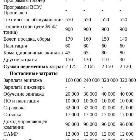
Программы планер
-
-
-
-
Программы ВСУ/
-
-
-
-
Пропеллер
Техническое обслуживание
550
550
550
550
Топливо (при цене $950/
900
900
900
900
тонна)
Взлет, посадка, сборы
170
160
150
140
Навигация
60
60
60
60
Командировочные экипажа
45
65
80
80
Другие затраты
150
130
110
90
Сумма переменных затрат
2 175
2 165
2 150
2 120
Постоянные затраты
Зарплата экипажа
160 000
240 000
320 000
320 000
Зарплата инженера
-
-
-
-
Обучение экипажа
20 000
30 000
40 000
40 000
ПО и навигация
10 000
10 000
10 000
10 000
Страховка
32 000
32 000
32 000
32 000
Стоянка
17 000
17 000
17 000
17 000
Доход управляющей
96 000
96 000
96 000
96 000
компании
CAMP
12 000
12 000
12 000
12 000