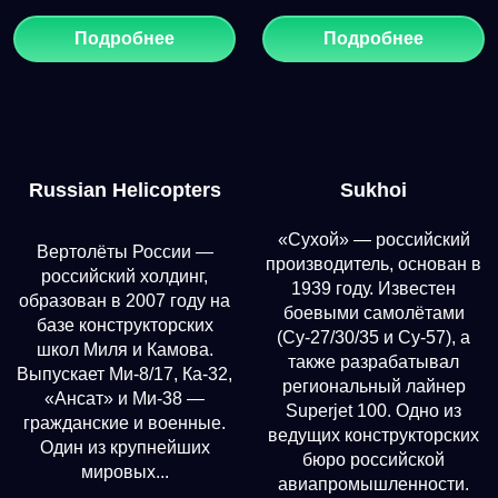
Подробнее
Подробнее
Russian Helicopters
Sukhoi
«Сухой» — российский
Вертолёты России —
производитель, основан в
российский холдинг,
1939 году. Известен
образован в 2007 году на
боевыми самолётами
базе конструкторских
(Су-27/30/35 и Су-57), а
школ Миля и Камова.
также разрабатывал
Выпускает Ми-8/17, Ка-32,
региональный лайнер
«Ансат» и Ми-38 —
Superjet 100. Одно из
гражданские и военные.
ведущих конструкторских
Один из крупнейших
бюро российской
мировых...
авиапромышленности.