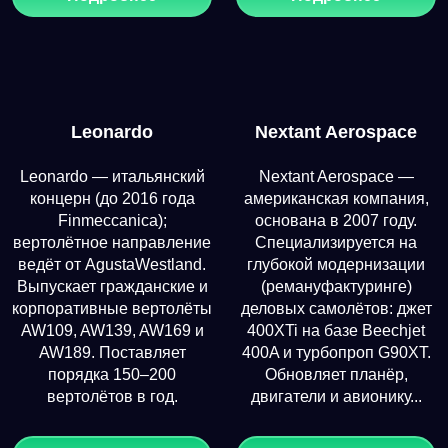
Leonardo
Nextant Aerospace
Leonardo — итальянский
Nextant Aerospace —
концерн (до 2016 года
американская компания,
Finmeccanica);
основана в 2007 году.
вертолётное направление
Специализируется на
ведёт от AgustaWestland.
глубокой модернизации
Выпускает гражданские и
(ремануфактуринге)
корпоративные вертолёты
деловых самолётов: джет
AW109, AW139, AW169 и
400XTi на базе Beechjet
AW189. Поставляет
400A и турбопроп G90XT.
порядка 150–200
Обновляет планёр,
вертолётов в год.
двигатели и авионику...