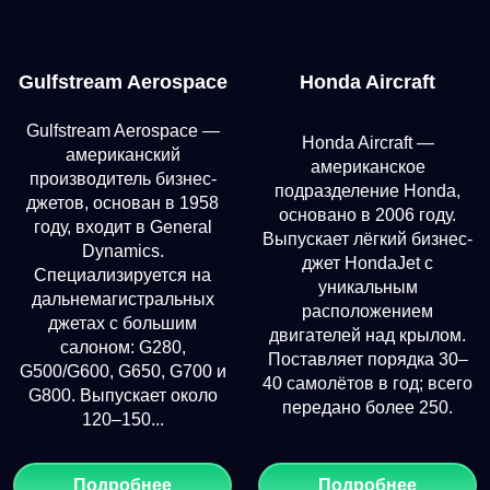
Gulfstream Aerospace
Honda Aircraft
Gulfstream Aerospace —
Honda Aircraft —
американский
американское
производитель бизнес-
подразделение Honda,
джетов, основан в 1958
основано в 2006 году.
году, входит в General
Выпускает лёгкий бизнес-
Dynamics.
джет HondaJet с
Специализируется на
уникальным
дальнемагистральных
расположением
джетах с большим
двигателей над крылом.
салоном: G280,
Поставляет порядка 30–
G500/G600, G650, G700 и
40 самолётов в год; всего
G800. Выпускает около
передано более 250.
120–150...
Подробнее
Подробнее