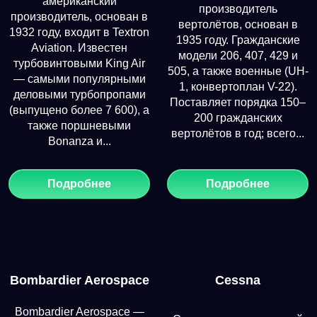
американский
производитель
производитель, основан в
вертолётов, основан в
1932 году, входит в Textron
1935 году. Гражданские
Aviation. Известен
модели 206, 407, 429 и
турбовинтовыми King Air
505, а также военные (UH-
— самыми популярными
1, конвертоплан V-22).
деловыми турбопропами
Поставляет порядка 150–
(выпущено более 7 600), а
200 гражданских
также поршневыми
вертолётов в год; всего...
Bonanza и...
Подробнее
Подробнее
Bombardier Aerospace
Cessna
Bombardier Aerospace —