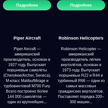
Подробнее
Подробнее
Piper Aircraft
Robinson Helicopters
Piper Aircraft —
Robinson Helicopter —
американский
американский
производитель, основан в
производитель лёгких
1927 году. Выпускает
вертолётов, основан в
поршневые самолёты
1973 году. Выпускает
(Cherokee/Archer, Seneca),
поршневые R22 и R44 и
M-класс Malibu/Mirage и
турбинный R66 — одни из
турбовинтовой M700 Fury.
самых массовых
Всего построено более
гражданских вертолётов.
144 000 самолётов —
Поставляет порядка 200–
один из крупнейших...
300 машин...