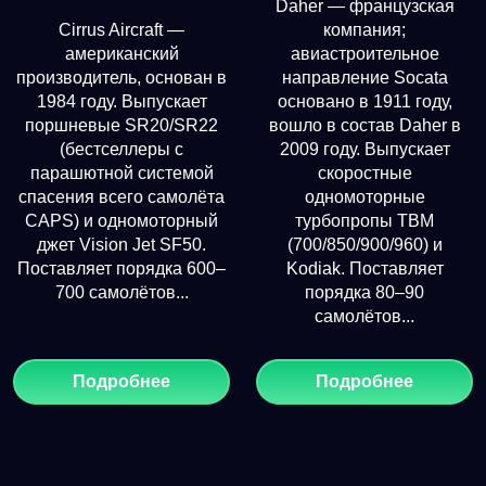
Daher — французская
Cirrus Aircraft —
компания;
американский
авиастроительное
производитель, основан в
направление Socata
1984 году. Выпускает
основано в 1911 году,
поршневые SR20/SR22
вошло в состав Daher в
(бестселлеры с
2009 году. Выпускает
парашютной системой
скоростные
спасения всего самолёта
одномоторные
CAPS) и одномоторный
турбопропы TBM
джет Vision Jet SF50.
(700/850/900/960) и
Поставляет порядка 600–
Kodiak. Поставляет
700 самолётов...
порядка 80–90
самолётов...
Подробнее
Подробнее