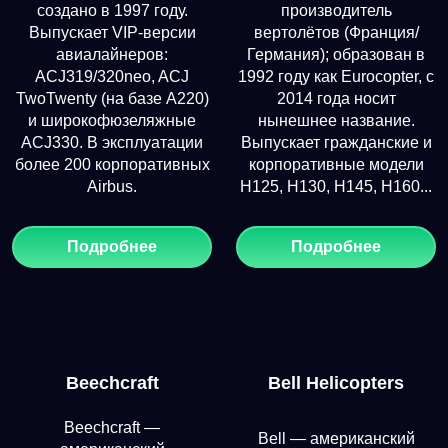
создано в 1997 году.
производитель
Выпускает VIP-версии
вертолётов (Франция/
авиалайнеров:
Германия); образован в
ACJ319/320neo, ACJ
1992 году как Eurocopter, с
TwoTwenty (на базе A220)
2014 года носит
и широкофюзеляжные
нынешнее название.
ACJ330. В эксплуатации
Выпускает гражданские и
более 200 корпоративных
корпоративные модели
Airbus.
H125, H130, H145, H160...
Подробнее
Подробнее
Beechcraft
Bell Helicopters
Beechcraft —
Bell — американский