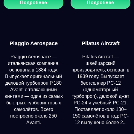
Подробнее
Подробнее
Piaggio Aerospace
Pilatus Aircraft
Piaggio Aerospace —
Pilatus Aircraft —
итальянская компания,
швейцарский
основана в 1884 году.
производитель, основан в
Выпускает оригинальный
1939 году. Выпускает
деловой турбопроп P.180
бестселлер PC-12
Avanti с толкающими
(одномоторный
винтами — один из самых
турбопроп), деловой джет
быстрых турбовинтовых
PC-24 и учебный PC-21.
самолётов. Всего
Поставляет около 130–
построено около 250
150 самолётов в год; PC-
Avanti.
12 выпущено более 2...