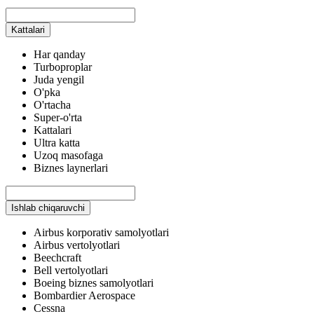
Kattalari
Har qanday
Turboproplar
Juda yengil
O'pka
O'rtacha
Super-o'rta
Kattalari
Ultra katta
Uzoq masofaga
Biznes laynerlari
Ishlab chiqaruvchi
Airbus korporativ samolyotlari
Airbus vertolyotlari
Beechcraft
Bell vertolyotlari
Boeing biznes samolyotlari
Bombardier Aerospace
Cessna