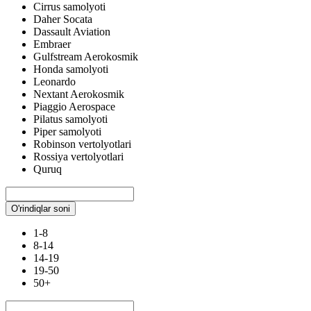
Cirrus samolyoti
Daher Socata
Dassault Aviation
Embraer
Gulfstream Aerokosmik
Honda samolyoti
Leonardo
Nextant Aerokosmik
Piaggio Aerospace
Pilatus samolyoti
Piper samolyoti
Robinson vertolyotlari
Rossiya vertolyotlari
Quruq
O'rindiqlar soni
1-8
8-14
14-19
19-50
50+