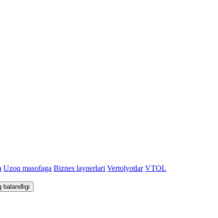
a
Uzoq masofaga
Biznes laynerlari
Vertolyotlar
VTOL
g balandligi