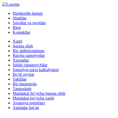
Hamkorlik dasturi
Sharhlar
Savollar va javoblar
Blog
Kontaktlar
Xarid
Ijaraga olish
Biz qidirmoqdamiz
Barcha samolyotlar
Xizmatlar
Ishlab chiqaruvchilar
Samolyot narxi kalkulyatori
Bo'sh reyslar
Takliflar
Biz haqimizda
Taqqoslash
Mamlakat bo'yicha ijaraga olish
Mamlakat bo'yicha xarid
Aviatsiya registrlari
Atamalar lug'ati