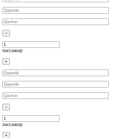
−
пассажир
+
−
пассажир
+