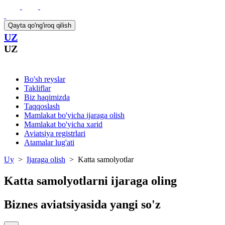
Qayta qo'ng'iroq qilish
UZ
UZ
Bo'sh reyslar
Takliflar
Biz haqimizda
Taqqoslash
Mamlakat bo'yicha ijaraga olish
Mamlakat bo'yicha xarid
Aviatsiya registrlari
Atamalar lug'ati
Uy
>
Ijaraga olish
>
Katta samolyotlar
Katta samolyotlarni ijaraga oling
Biznes aviatsiyasida yangi so'z