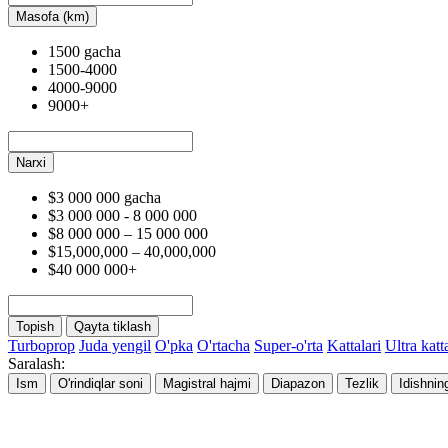
Masofa (km)
1500 gacha
1500-4000
4000-9000
9000+
Narxi
$3 000 000 gacha
$3 000 000 - 8 000 000
$8 000 000 – 15 000 000
$15,000,000 – 40,000,000
$40 000 000+
Topish
Qayta tiklash
Turboprop
Juda yengil
O'pka
O'rtacha
Super-o'rta
Kattalari
Ultra katt
Saralash:
Ism
O'rindiqlar soni
Magistral hajmi
Diapazon
Tezlik
Idishnin