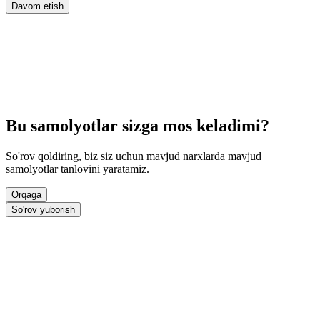
Davom etish
Bu samolyotlar sizga mos keladimi?
So'rov qoldiring, biz siz uchun mavjud narxlarda mavjud
samolyotlar tanlovini yaratamiz.
Orqaga
So'rov yuborish