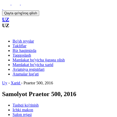
Qayta qo'ng'iroq qilish
UZ
UZ
Bo'sh reyslar
Takliflar
Biz haqimizda
Taqqoslash
Mamlakat bo'yicha ijaraga olish
Mamlakat bo'yicha xarid
Aviatsiya registrlari
Atamalar lug'ati
Uy
›
Xarid
›
Praetor 500, 2016
Samolyot
Praetor 500, 2016
Tashqi ko'rinish
Ichki makon
Salon rejasi