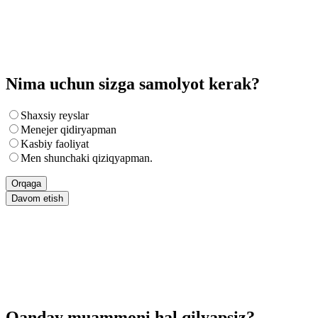
Nima uchun sizga samolyot kerak?
Shaxsiy reyslar
Menejer qidiryapman
Kasbiy faoliyat
Men shunchaki qiziqyapman.
Orqaga
Davom etish
Qanday muammoni hal qilyapsiz?