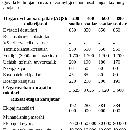
Quyida keltirilgan parvoz davomiyligi uchun hisoblangan taxminiy
xarajatlar
O'zgaruvchan xarajatlar (AQSh
200
400
600
800
dollari)/soat
soatlar
soatlar
soatlar
soatlar
Dvigatel dasturlari
850
850
850
850
Rejalashtiruvchi dasturlar
-
-
-
-
VSU/Pervaneli dasturlar
-
-
-
-
Texnik xizmat ko'rsatish
550
550
550
550
Yoqilg'i ($950/tonna narxida)
1 700
1 700
1 700
1 700
Uchish, qo'nish, tayyorgarlik
200
190
180
170
Navigatsiya
60
60
60
60
Sayohatchi ekipajlar
45
65
80
80
Boshqa xarajatlar
220
210
200
190
O'zgaruvchan xarajatlar
3 625
3 625
3 620
3 600
miqdori
Ruxsat etilgan xarajatlar
192
288
384
384
Ekipaj maoshlari
000
000
000
000
Muhandisning maoshi
-
-
-
-
Ekipajni tayyorlash
40 000
60 000
80 000
80 000
Dasturiy ta'minot va navigatsiya
10 000
10 000
10 000
10 000