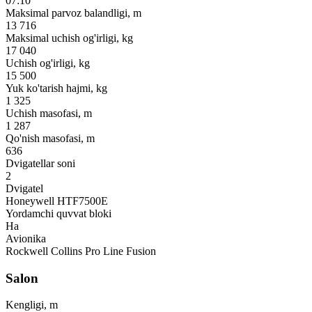
07:10
Maksimal parvoz balandligi, m
13 716
Maksimal uchish og'irligi, kg
17 040
Uchish og'irligi, kg
15 500
Yuk ko'tarish hajmi, kg
1 325
Uchish masofasi, m
1 287
Qo'nish masofasi, m
636
Dvigatellar soni
2
Dvigatel
Honeywell HTF7500E
Yordamchi quvvat bloki
Ha
Avionika
Rockwell Collins Pro Line Fusion
Salon
Kengligi, m