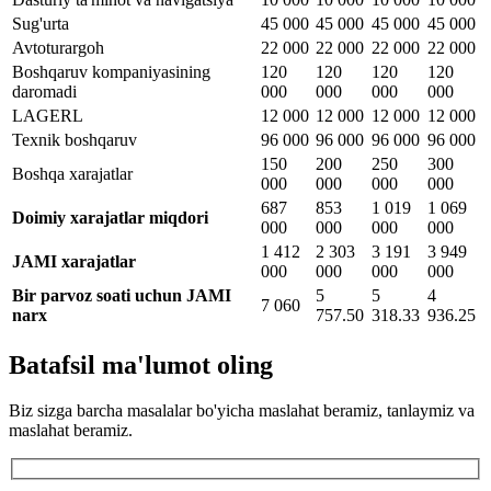
Sug'urta
45 000
45 000
45 000
45 000
Avtoturargoh
22 000
22 000
22 000
22 000
Boshqaruv kompaniyasining
120
120
120
120
daromadi
000
000
000
000
LAGERL
12 000
12 000
12 000
12 000
Texnik boshqaruv
96 000
96 000
96 000
96 000
150
200
250
300
Boshqa xarajatlar
000
000
000
000
687
853
1 019
1 069
Doimiy xarajatlar miqdori
000
000
000
000
1 412
2 303
3 191
3 949
JAMI xarajatlar
000
000
000
000
Bir parvoz soati uchun JAMI
5
5
4
7 060
narx
757.50
318.33
936.25
Batafsil ma'lumot oling
Biz sizga barcha masalalar bo'yicha maslahat beramiz, tanlaymiz va
maslahat beramiz.