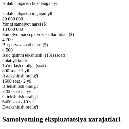
Ishlab chiqarish boshlangan yil
—
Ishlab chiqarish tugagan yil
20 000 000
Yangi samolyot narxi ($)
13 000 000
Samolyot narxi parvoz soatlari bilan ($)
4 700
Bir parvoz soati narxi ($)
4 500
Issiq qismni tekshirish (HSI) (soat)
holatiga ko'ra
Ta'mirlash oralig'i (soat)
800 soat / 1 yil
A-tekshirish oralig'i
1600 soat / 2 yil
B-tekshirish oralig'i
3200 soat / 5 yil
C-tekshirish oralig'i
6400 soat / 10 yil
D-tekshirish oralig'i
Samolyotning ekspluatatsiya xarajatlari