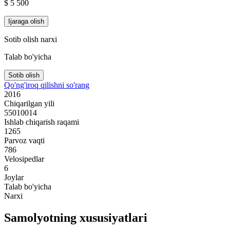
$ 5 500
Ijaraga olish
Sotib olish narxi
Talab bo'yicha
Sotib olish
Qo'ng'iroq qilishni so'rang
2016
Chiqarilgan yili
55010014
Ishlab chiqarish raqami
1265
Parvoz vaqti
786
Velosipedlar
6
Joylar
Talab bo'yicha
Narxi
Samolyotning xususiyatlari