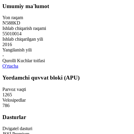
Umumiy ma'lumot
Yon raqam
N588KD
Ishlab chiqarish raqami
55010014
Ishlab chiqarilgan yili
2016
Yangilanish yili
-
Qurolli Kuchlar toifasi
O'rtacha
Yordamchi quvvat bloki (APU)
Parvoz vaqti
1265
Velosipedlar
786
Dasturlar
Dvigatel dasturi
JSSI Premium