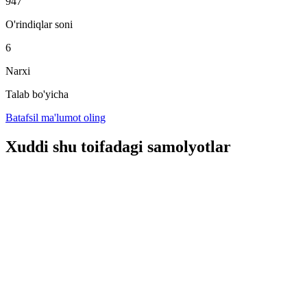
947
O'rindiqlar soni
6
Narxi
Talab bo'yicha
Batafsil ma'lumot oling
Xuddi shu toifadagi samolyotlar