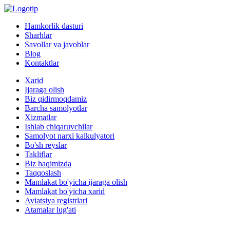
Hamkorlik dasturi
Sharhlar
Savollar va javoblar
Blog
Kontaktlar
Xarid
Ijaraga olish
Biz qidirmoqdamiz
Barcha samolyotlar
Xizmatlar
Ishlab chiqaruvchilar
Samolyot narxi kalkulyatori
Bo'sh reyslar
Takliflar
Biz haqimizda
Taqqoslash
Mamlakat bo'yicha ijaraga olish
Mamlakat bo'yicha xarid
Aviatsiya registrlari
Atamalar lug'ati