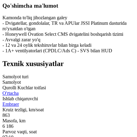
Qo'shimcha ma'lumot
Kamonda to'liq jihozlangan galey
- Dvigatellar, gondolalar, TR va APUlar JSSI Platinum dasturida
ro'yxatdan o'tgan
- Honeywell Ovation Select CMS dvigatelini boshqarish tizimi
- Avvalgi zarar yo'q
- 12 va 24 oylik tekshiruvlar bilan birga keladi
- 1A+ ventilyatorlari (CPDLC/Ads C) - SVS bilan HUD
Texnik xususiyatlar
Samolyot turi
Samolyot
Qurolli Kuchlar toifasi
O'rtacha
Ishlab chiqaruvchi
Embraer
Kruiz tezligi, km/soat
863
Masofa, km
6 186
Parvoz vaqti, soat