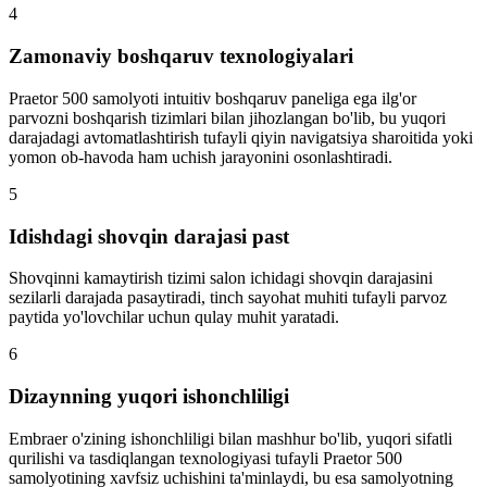
4
Zamonaviy boshqaruv texnologiyalari
Praetor 500 samolyoti intuitiv boshqaruv paneliga ega ilg'or
parvozni boshqarish tizimlari bilan jihozlangan bo'lib, bu yuqori
darajadagi avtomatlashtirish tufayli qiyin navigatsiya sharoitida yoki
yomon ob-havoda ham uchish jarayonini osonlashtiradi.
5
Idishdagi shovqin darajasi past
Shovqinni kamaytirish tizimi salon ichidagi shovqin darajasini
sezilarli darajada pasaytiradi, tinch sayohat muhiti tufayli parvoz
paytida yo'lovchilar uchun qulay muhit yaratadi.
6
Dizaynning yuqori ishonchliligi
Embraer o'zining ishonchliligi bilan mashhur bo'lib, yuqori sifatli
qurilishi va tasdiqlangan texnologiyasi tufayli Praetor 500
samolyotining xavfsiz uchishini ta'minlaydi, bu esa samolyotning