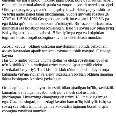
qaragan yig'ma o'rindiq, mikroto'lqinli pech, kofe qaynatgich, asosiy
eshik uchun termal-akustik parda va yuqori quvvatli rozetka mavjud.
Oldinga qaragan yig'ma o'rindiq qulay tarzda shkafga joylashtiriladi
va to'liq audio panel bilan jihozlangan. Yuqori quvvatli rozetka 28
VDC ni 115 VAC/60 Gts ga o'zgartiradi, bu esa jami 1200 VA ga
ega ikkita qo'shimcha rozetkani ta'minlaydi. Bir rozetka oshxonada,
ikkinchisi esa hojatxonada joylashgan. Issiq va sovuq suv bilan to'liq
ishlaydigan oshxona lavabosi 15 litr sig'imga ega va kokpitdan
tugmani bosish orqali osongina suvni to'kib tashlash mumkin.
Asosiy kayuta - oldingi oshxona maydonining yonida oshxonani
asosiy kayutadan ajratib turuvchi toymasin eshik mavjud. O'rtadagi
kayuta
Har bir o'rindiq yonida yig'ma stollar va elektr rozetkalari bo'lgan
to'rt kishilik klub o'rindiqlari tizimi mavjud (past profilli elektr
rozetkalari ixtiyoriy). To'rt kishilik klub o'rindiqlaridan keyin orqa
kabinada yig'ma stollar va elektr rozetkalari bo'lgan oldinga qaragan
ikkita boshqaruv kreslosi joylashgan.
Orqadagi hojatxona, toymasin eshik bilan ajratilgan bo'lib, xavfsizlik
kamarlari o'rnatilgan lavabo, tosh pol va tosh stol usti bilan
jihozlangan. Unitazning changyutgich tizimi 18 litr suv sig'imiga
ega. Gazelka singari, unitazdagi lavabo ham to'liq ishlaydi, issiq va
sovuq suv bilan ta'minlangan va kokpitdan tugmani bosish orqali
osongina yuvilishi mumkin.