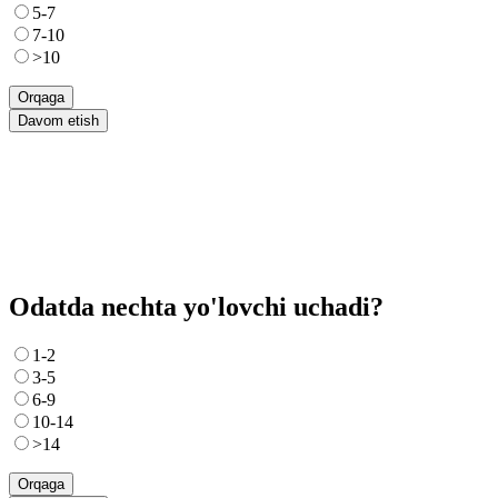
5-7
7-10
>10
Orqaga
Davom etish
Odatda nechta yo'lovchi uchadi?
1-2
3-5
6-9
10-14
>14
Orqaga