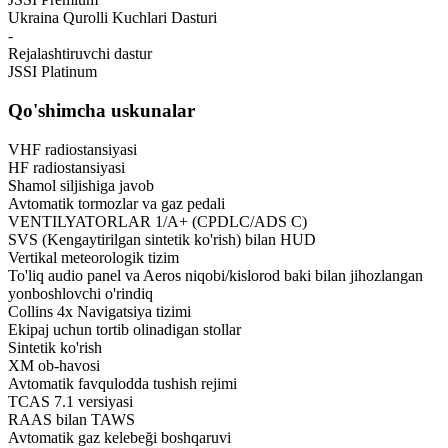
Ukraina Qurolli Kuchlari Dasturi
-
Rejalashtiruvchi dastur
JSSI Platinum
Qo'shimcha uskunalar
VHF radiostansiyasi
HF radiostansiyasi
Shamol siljishiga javob
Avtomatik tormozlar va gaz pedali
VENTILYATORLAR 1/A+ (CPDLC/ADS C)
SVS (Kengaytirilgan sintetik ko'rish) bilan HUD
Vertikal meteorologik tizim
To'liq audio panel va Aeros niqobi/kislorod baki bilan jihozlangan
yonboshlovchi o'rindiq
Collins 4x Navigatsiya tizimi
Ekipaj uchun tortib olinadigan stollar
Sintetik ko'rish
XM ob-havosi
Avtomatik favqulodda tushish rejimi
TCAS 7.1 versiyasi
RAAS bilan TAWS
Avtomatik gaz kelebeği boshqaruvi