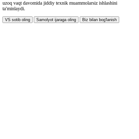
uzoq vaqt davomida jiddiy texnik muammolarsiz ishlashini
ta'minlaydi.
VS sotib oling
Samolyot ijaraga oling
Biz bilan bog'lanish