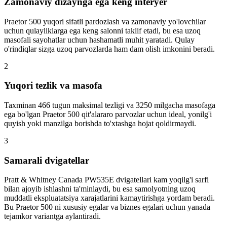
Zamonaviy dizaynga ega keng interyer
Praetor 500 yuqori sifatli pardozlash va zamonaviy yo'lovchilar
uchun qulayliklarga ega keng salonni taklif etadi, bu esa uzoq
masofali sayohatlar uchun hashamatli muhit yaratadi. Qulay
o'rindiqlar sizga uzoq parvozlarda ham dam olish imkonini beradi.
2
Yuqori tezlik va masofa
Taxminan 466 tugun maksimal tezligi va 3250 milgacha masofaga
ega bo'lgan Praetor 500 qit'alararo parvozlar uchun ideal, yonilg'i
quyish yoki manzilga borishda to'xtashga hojat qoldirmaydi.
3
Samarali dvigatellar
Pratt & Whitney Canada PW535E dvigatellari kam yoqilg'i sarfi
bilan ajoyib ishlashni ta'minlaydi, bu esa samolyotning uzoq
muddatli ekspluatatsiya xarajatlarini kamaytirishga yordam beradi.
Bu Praetor 500 ni xususiy egalar va biznes egalari uchun yanada
tejamkor variantga aylantiradi.