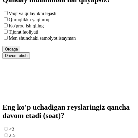
Vaqt va qulaylikni tejash
Quruqlikka yaqinroq
Ko'proq ish qiling
Tijorat faoliyati
Men shunchaki samolyot istayman
Orqaga
Davom etish
Eng ko'p uchadigan reyslaringiz qancha
davom etadi (soat)?
<2
2-5