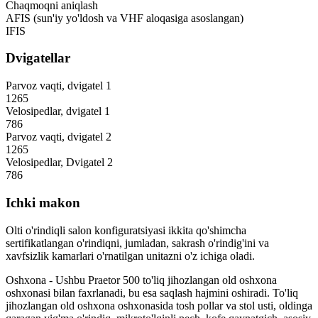
Chaqmoqni aniqlash
AFIS (sun'iy yo'ldosh va VHF aloqasiga asoslangan)
IFIS
Dvigatellar
Parvoz vaqti, dvigatel 1
1265
Velosipedlar, dvigatel 1
786
Parvoz vaqti, dvigatel 2
1265
Velosipedlar, Dvigatel 2
786
Ichki makon
Olti o'rindiqli salon konfiguratsiyasi ikkita qo'shimcha
sertifikatlangan o'rindiqni, jumladan, sakrash o'rindig'ini va
xavfsizlik kamarlari o'rnatilgan unitazni o'z ichiga oladi.
Oshxona - Ushbu Praetor 500 to'liq jihozlangan old oshxona
oshxonasi bilan faxrlanadi, bu esa saqlash hajmini oshiradi. To'liq
jihozlangan old oshxona oshxonasida tosh pollar va stol usti, oldinga