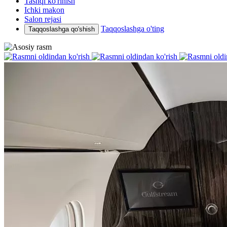
Tashqi ko'rinish
Ichki makon
Salon rejasi
Taqqoslashga o'ting
Taqqoslashga qo'shish