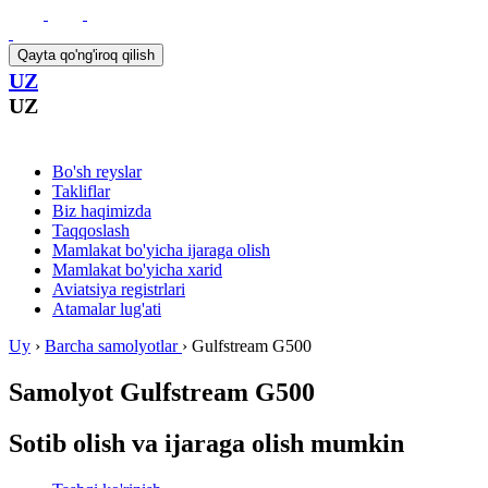
Qayta qo'ng'iroq qilish
UZ
UZ
Bo'sh reyslar
Takliflar
Biz haqimizda
Taqqoslash
Mamlakat bo'yicha ijaraga olish
Mamlakat bo'yicha xarid
Aviatsiya registrlari
Atamalar lug'ati
Uy
›
Barcha samolyotlar
›
Gulfstream G500
Samolyot
Gulfstream G500
Sotib olish va ijaraga olish mumkin