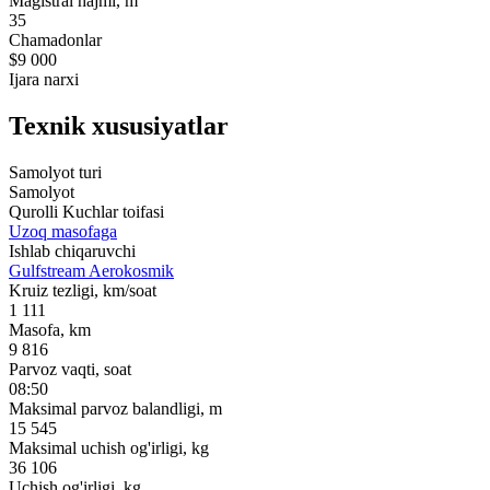
Magistral hajmi, m
35
Chamadonlar
$9 000
Ijara narxi
Texnik xususiyatlar
Samolyot turi
Samolyot
Qurolli Kuchlar toifasi
Uzoq masofaga
Ishlab chiqaruvchi
Gulfstream Aerokosmik
Kruiz tezligi, km/soat
1 111
Masofa, km
9 816
Parvoz vaqti, soat
08:50
Maksimal parvoz balandligi, m
15 545
Maksimal uchish og'irligi, kg
36 106
Uchish og'irligi, kg