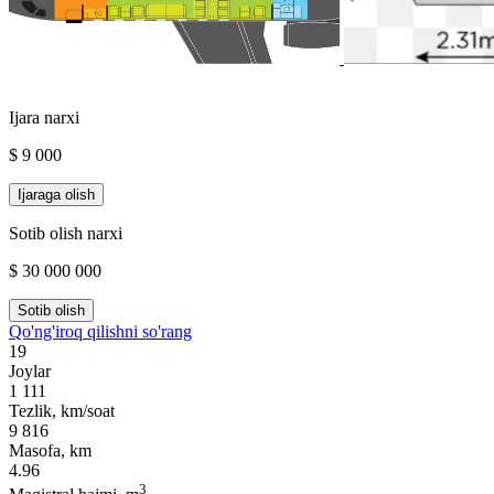
Ijara narxi
$ 9 000
Ijaraga olish
Sotib olish narxi
$ 30 000 000
Sotib olish
Qo'ng'iroq qilishni so'rang
19
Joylar
1 111
Tezlik, km/soat
9 816
Masofa, km
4.96
3