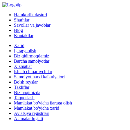
Hamkorlik dasturi
Sharhlar
Savollar va javoblar
Blog
Kontaktlar
Xarid
Ijaraga olish
Biz qidirmoqdamiz
Barcha samolyotlar
Xizmatlar
Ishlab chiqaruvchilar
Samolyot narxi kalkulyatori
Bo'sh reyslar
Takliflar
Biz haqimizda
Taqqoslash
Mamlakat bo'yicha ijaraga olish
Mamlakat bo'yicha xarid
Aviatsiya registrlari
Atamalar lug'ati