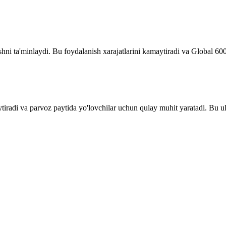
ashni ta'minlaydi. Bu foydalanish xarajatlarini kamaytiradi va Global 60
ytiradi va parvoz paytida yo'lovchilar uchun qulay muhit yaratadi. Bu ula