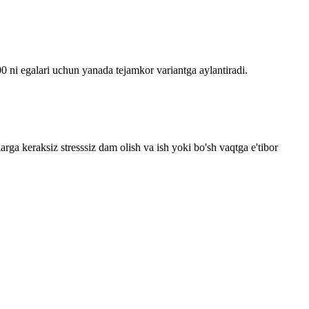
00 ni egalari uchun yanada tejamkor variantga aylantiradi.
rga keraksiz stresssiz dam olish va ish yoki bo'sh vaqtga e'tibor