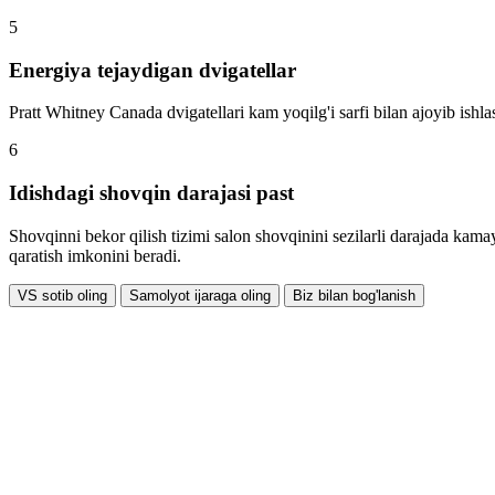
5
Energiya tejaydigan dvigatellar
Pratt Whitney Canada dvigatellari kam yoqilg'i sarfi bilan ajoyib ishl
6
Idishdagi shovqin darajasi past
Shovqinni bekor qilish tizimi salon shovqinini sezilarli darajada kama
qaratish imkonini beradi.
VS sotib oling
Samolyot ijaraga oling
Biz bilan bog'lanish