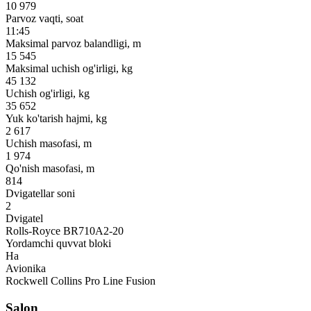
10 979
Parvoz vaqti, soat
11:45
Maksimal parvoz balandligi, m
15 545
Maksimal uchish og'irligi, kg
45 132
Uchish og'irligi, kg
35 652
Yuk ko'tarish hajmi, kg
2 617
Uchish masofasi, m
1 974
Qo'nish masofasi, m
814
Dvigatellar soni
2
Dvigatel
Rolls-Royce BR710A2-20
Yordamchi quvvat bloki
Ha
Avionika
Rockwell Collins Pro Line Fusion
Salon