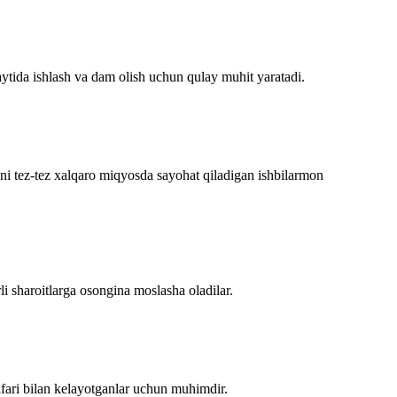
aytida ishlash va dam olish uchun qulay muhit yaratadi.
ni tez-tez xalqaro miqyosda sayohat qiladigan ishbilarmon
li sharoitlarga osongina moslasha oladilar.
afari bilan kelayotganlar uchun muhimdir.