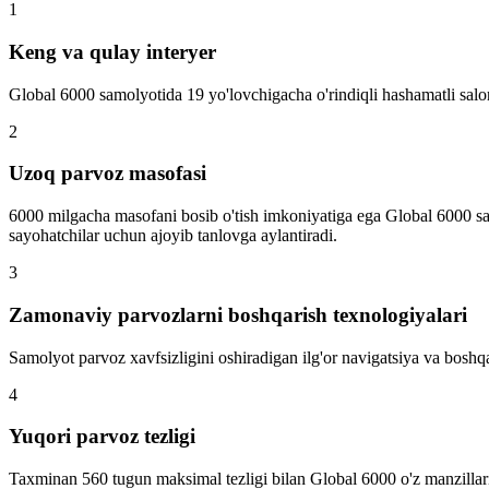
1
Keng va qulay interyer
Global 6000 samolyotida 19 yo'lovchigacha o'rindiqli hashamatli salon
2
Uzoq parvoz masofasi
6000 milgacha masofani bosib o'tish imkoniyatiga ega Global 6000 sam
sayohatchilar uchun ajoyib tanlovga aylantiradi.
3
Zamonaviy parvozlarni boshqarish texnologiyalari
Samolyot parvoz xavfsizligini oshiradigan ilg'or navigatsiya va boshqar
4
Yuqori parvoz tezligi
Taxminan 560 tugun maksimal tezligi bilan Global 6000 o'z manzillarig