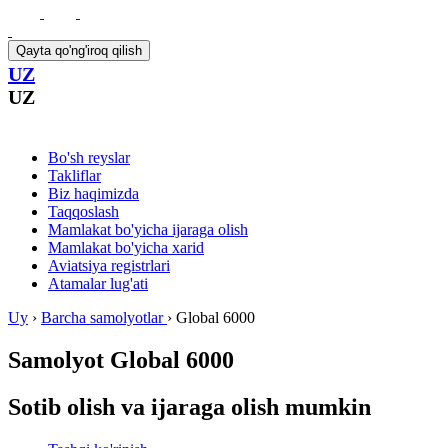
Qayta qo'ng'iroq qilish
UZ
UZ
Bo'sh reyslar
Takliflar
Biz haqimizda
Taqqoslash
Mamlakat bo'yicha ijaraga olish
Mamlakat bo'yicha xarid
Aviatsiya registrlari
Atamalar lug'ati
Uy
›
Barcha samolyotlar
›
Global 6000
Samolyot
Global 6000
Sotib olish va ijaraga olish mumkin