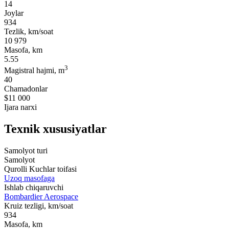
14
Joylar
934
Tezlik, km/soat
10 979
Masofa, km
5.55
3
Magistral hajmi, m
40
Chamadonlar
$11 000
Ijara narxi
Texnik xususiyatlar
Samolyot turi
Samolyot
Qurolli Kuchlar toifasi
Uzoq masofaga
Ishlab chiqaruvchi
Bombardier Aerospace
Kruiz tezligi, km/soat
934
Masofa, km