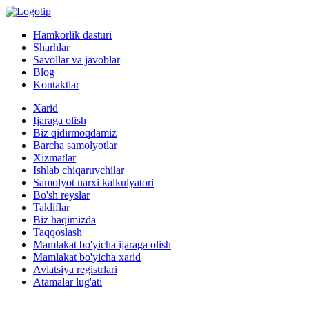
Hamkorlik dasturi
Sharhlar
Savollar va javoblar
Blog
Kontaktlar
Xarid
Ijaraga olish
Biz qidirmoqdamiz
Barcha samolyotlar
Xizmatlar
Ishlab chiqaruvchilar
Samolyot narxi kalkulyatori
Bo'sh reyslar
Takliflar
Biz haqimizda
Taqqoslash
Mamlakat bo'yicha ijaraga olish
Mamlakat bo'yicha xarid
Aviatsiya registrlari
Atamalar lug'ati