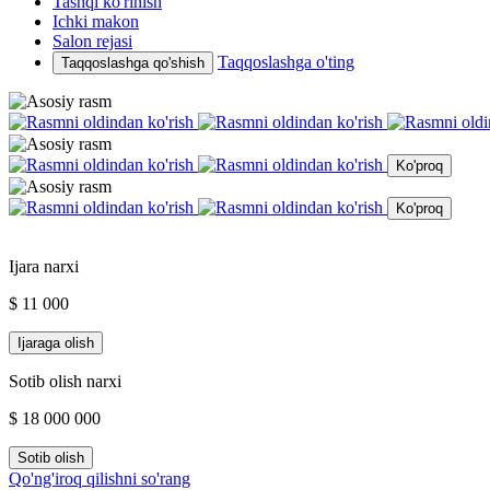
Tashqi ko'rinish
Ichki makon
Salon rejasi
Taqqoslashga o'ting
Taqqoslashga qo'shish
Ko'proq
Ko'proq
Ijara narxi
$ 11 000
Ijaraga olish
Sotib olish narxi
$ 18 000 000
Sotib olish
Qo'ng'iroq qilishni so'rang