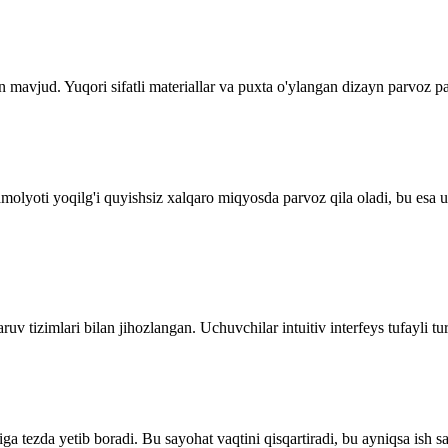
 mavjud. Yuqori sifatli materiallar va puxta o'ylangan dizayn parvoz p
olyoti yoqilg'i quyishsiz xalqaro miqyosda parvoz qila oladi, bu esa u
uv tizimlari bilan jihozlangan. Uchuvchilar intuitiv interfeys tufayli tur
a tezda yetib boradi. Bu sayohat vaqtini qisqartiradi, bu ayniqsa ish s