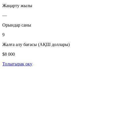
Жаңарту жылы
—
Орындар саны
9
Жалға алу бағасы (АҚШ доллары)
$8 000
Толығырақ оқу