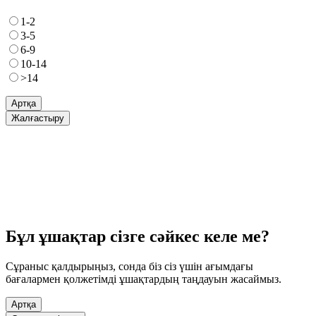
1-2
3-5
6-9
10-14
>14
Артқа
Жалғастыру
Бұл ұшақтар сізге сәйкес келе ме?
Сұраныс қалдырыңыз, сонда біз сіз үшін ағымдағы
бағалармен қолжетімді ұшақтардың таңдауын жасаймыз.
Артқа