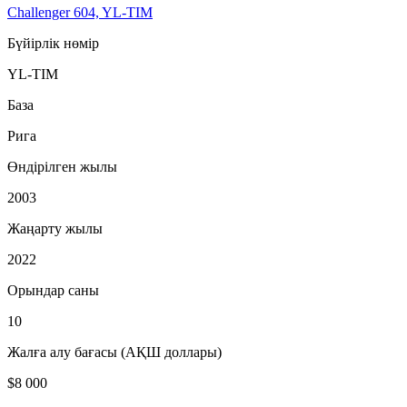
Challenger 604, YL-TIM
Бүйірлік нөмір
YL-TIM
База
Рига
Өндірілген жылы
2003
Жаңарту жылы
2022
Орындар саны
10
Жалға алу бағасы (АҚШ доллары)
$8 000