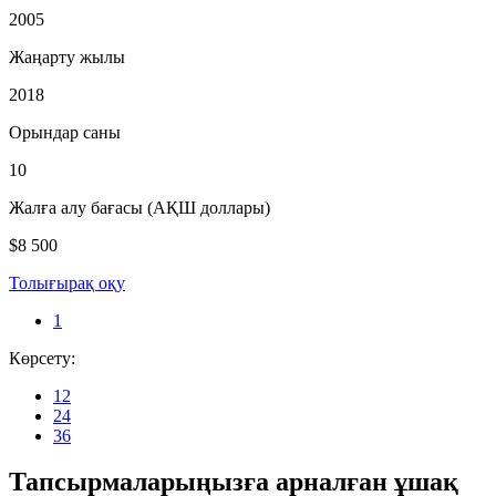
2005
Жаңарту жылы
2018
Орындар саны
10
Жалға алу бағасы (АҚШ доллары)
$8 500
Толығырақ оқу
1
Көрсету:
12
24
36
Тапсырмаларыңызға арналған ұшақ