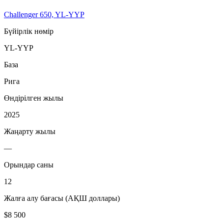
Challenger 650, YL-YYP
Бүйірлік нөмір
YL-YYP
База
Рига
Өндірілген жылы
2025
Жаңарту жылы
—
Орындар саны
12
Жалға алу бағасы (АҚШ доллары)
$8 500