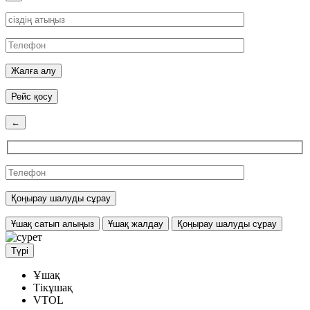
Рейс қосу
←
Ұшақ сатып алыңыз
Ұшақ жалдау
Қоңырау шалуды сұрау
Түрі
Ұшақ
Тікұшақ
VTOL