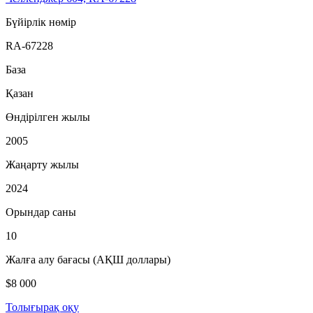
Бүйірлік нөмір
RA-67228
База
Қазан
Өндірілген жылы
2005
Жаңарту жылы
2024
Орындар саны
10
Жалға алу бағасы (АҚШ доллары)
$8 000
Толығырақ оқу