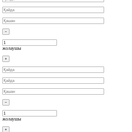
−
жолаушы
+
−
жолаушы
+