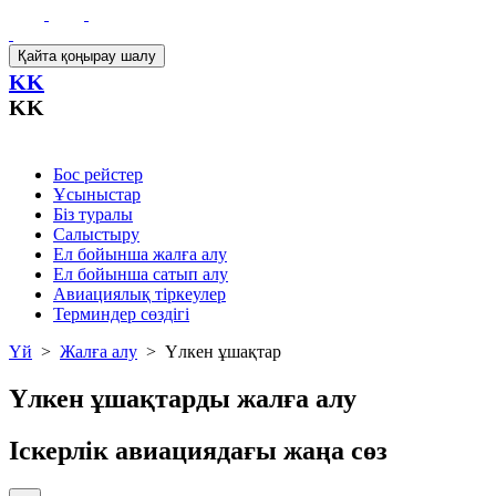
Қайта қоңырау шалу
KK
KK
Бос рейстер
Ұсыныстар
Біз туралы
Салыстыру
Ел бойынша жалға алу
Ел бойынша сатып алу
Авиациялық тіркеулер
Терминдер сөздігі
Үй
>
Жалға алу
>
Үлкен ұшақтар
Үлкен ұшақтарды жалға алу
Іскерлік авиациядағы жаңа сөз