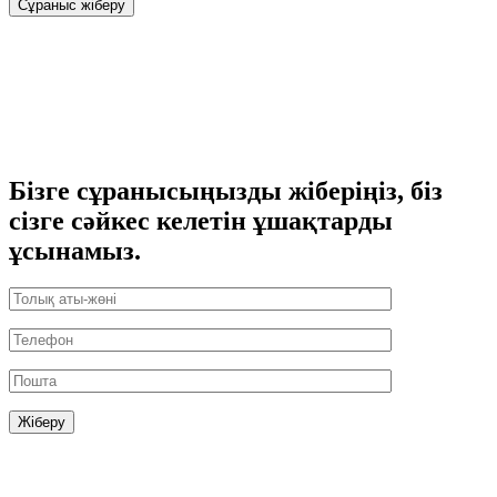
Сұраныс жіберу
Бізге сұранысыңызды жіберіңіз, біз
сізге сәйкес келетін ұшақтарды
ұсынамыз.