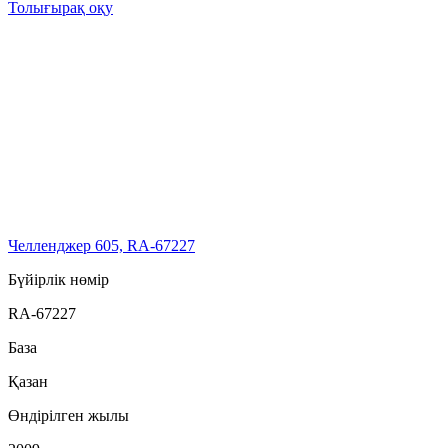
Толығырақ оқу
Челленджер 605, RA-67227
Бүйірлік нөмір
RA-67227
База
Қазан
Өндірілген жылы