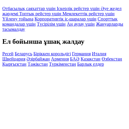
Отбасылық саяхаттар үшін
Іскерлік рейстер үшін
Әуе жедел
жәрдемі
Топтық рейстер үшін
Мемлекеттік рейстер үшін
Үйлену тойына
Корпоративтік іс-шаралар үшін
Спорттық
командалар үшін
Түсірілім үшін
Аң аулау үшін
Жануарларды
тасымалдау
Ел бойынша ұшақ жалдау
Ресей
Беларусь
Біріккен корольдігі
Германия
Италия
Швейцария
Әзірбайжан
Армения
БАӘ
Қазақстан
Өзбекстан
Қырғызстан
Тәжікстан
Түркіменстан
Барлық елдер