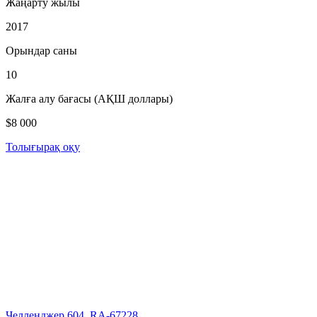
Жаңарту жылы
2017
Орындар саны
10
Жалға алу бағасы (АҚШ доллары)
$8 000
Толығырақ оқу
Челленджер 604, RA-67228