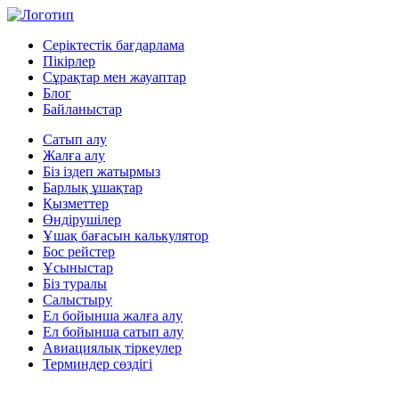
Серіктестік бағдарлама
Пікірлер
Сұрақтар мен жауаптар
Блог
Байланыстар
Сатып алу
Жалға алу
Біз іздеп жатырмыз
Барлық ұшақтар
Қызметтер
Өндірушілер
Ұшақ бағасын калькулятор
Бос рейстер
Ұсыныстар
Біз туралы
Салыстыру
Ел бойынша жалға алу
Ел бойынша сатып алу
Авиациялық тіркеулер
Терминдер сөздігі