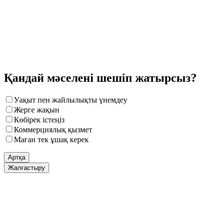
Қандай мәселені шешіп жатырсыз?
Уақыт пен жайлылықты үнемдеу
Жерге жақын
Көбірек істеңіз
Коммерциялық қызмет
Маған тек ұшақ керек
Артқа
Жалғастыру