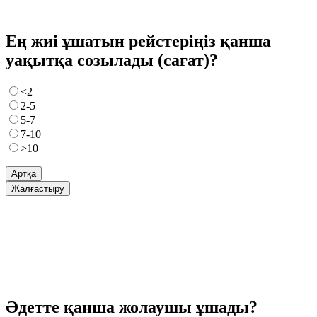
Ең жиі ұшатын рейстеріңіз қанша
уақытқа созылады (сағат)?
<2
2-5
5-7
7-10
>10
Артқа
Жалғастыру
Әдетте қанша жолаушы ұшады?