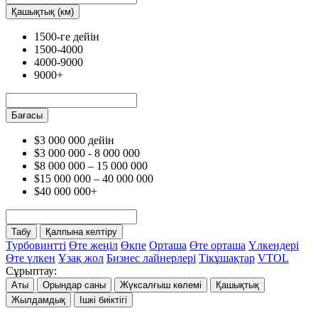
Қашықтық (км)
1500-ге дейін
1500-4000
4000-9000
9000+
Бағасы
$3 000 000 дейін
$3 000 000 - 8 000 000
$8 000 000 – 15 000 000
$15 000 000 – 40 000 000
$40 000 000+
Табу
Қалпына келтіру
Турбовинтті
Өте жеңіл
Өкпе
Орташа
Өте орташа
Үлкендері
Өте үлкен
Ұзақ жол
Бизнес лайнерлері
Тікұшақтар
VTOL
Сұрыптау:
Аты
Орындар саны
Жүксалғыш көлемі
Қашықтық
Жылдамдық
Ішкі биіктігі