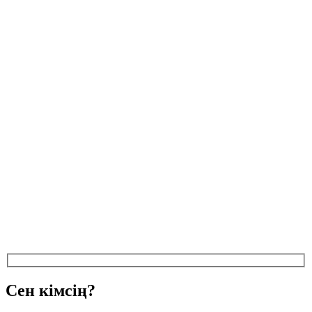
Сен кімсің?