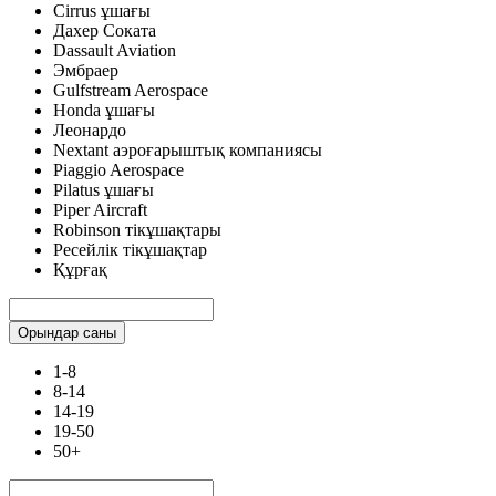
Cirrus ұшағы
Дахер Соката
Dassault Aviation
Эмбраер
Gulfstream Aerospace
Honda ұшағы
Леонардо
Nextant аэроғарыштық компаниясы
Piaggio Aerospace
Pilatus ұшағы
Piper Aircraft
Robinson тікұшақтары
Ресейлік тікұшақтар
Құрғақ
Орындар саны
1-8
8-14
14-19
19-50
50+