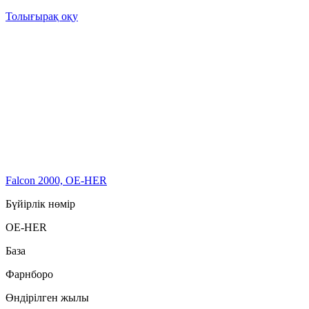
Толығырақ оқу
Falcon 2000, OE-HER
Бүйірлік нөмір
OE-HER
База
Фарнборо
Өндірілген жылы