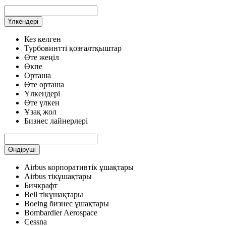
Үлкендері
Кез келген
Турбовинтті қозғалтқыштар
Өте жеңіл
Өкпе
Орташа
Өте орташа
Үлкендері
Өте үлкен
Ұзақ жол
Бизнес лайнерлері
Өндіруші
Airbus корпоративтік ұшақтары
Airbus тікұшақтары
Бичкрафт
Bell тікұшақтары
Boeing бизнес ұшақтары
Bombardier Aerospace
Cessna