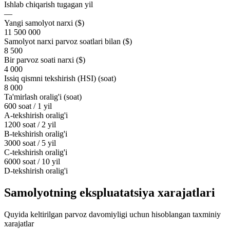
Ishlab chiqarish tugagan yil
—
Yangi samolyot narxi ($)
11 500 000
Samolyot narxi parvoz soatlari bilan ($)
8 500
Bir parvoz soati narxi ($)
4 000
Issiq qismni tekshirish (HSI) (soat)
8 000
Ta'mirlash oralig'i (soat)
600 soat / 1 yil
A-tekshirish oralig'i
1200 soat / 2 yil
B-tekshirish oralig'i
3000 soat / 5 yil
C-tekshirish oralig'i
6000 soat / 10 yil
D-tekshirish oralig'i
Samolyotning ekspluatatsiya xarajatlari
Quyida keltirilgan parvoz davomiyligi uchun hisoblangan taxminiy
xarajatlar