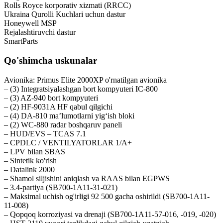
Rolls Royce korporativ xizmati (RRCC)
Ukraina Qurolli Kuchlari uchun dastur
Honeywell MSP
Rejalashtiruvchi dastur
SmartParts
Qo'shimcha uskunalar
Avionika: Primus Elite 2000XP o'rnatilgan avionika
– (3) Integratsiyalashgan bort kompyuteri IC-800
– (3) AZ-940 bort kompyuteri
– (2) HF-9031A HF qabul qilgichi
– (4) DA-810 maʼlumotlarni yigʻish bloki
– (2) WC-880 radar boshqaruv paneli
– HUD/EVS – TCAS 7.1
– CPDLC / VENTILYATORLAR 1/A+
– LPV bilan SBAS
– Sintetik ko'rish
– Datalink 2000
– Shamol siljishini aniqlash va RAAS bilan EGPWS
– 3.4-partiya (SB700-1A11-31-021)
– Maksimal uchish og'irligi 92 500 gacha oshirildi (SB700-1A11-
11-008)
– Qopqoq korroziyasi va drenaji (SB700-1A11-57-016, -019, -020)