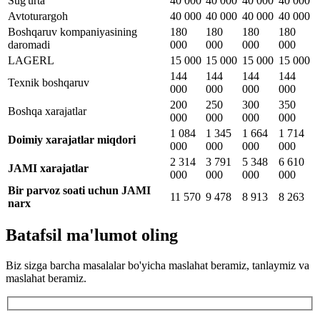
Sug'urta
40 000
40 000
40 000
40 000
Avtoturargoh
40 000
40 000
40 000
40 000
Boshqaruv kompaniyasining
180
180
180
180
daromadi
000
000
000
000
LAGERL
15 000
15 000
15 000
15 000
144
144
144
144
Texnik boshqaruv
000
000
000
000
200
250
300
350
Boshqa xarajatlar
000
000
000
000
1 084
1 345
1 664
1 714
Doimiy xarajatlar miqdori
000
000
000
000
2 314
3 791
5 348
6 610
JAMI xarajatlar
000
000
000
000
Bir parvoz soati uchun JAMI
11 570
9 478
8 913
8 263
narx
Batafsil ma'lumot oling
Biz sizga barcha masalalar bo'yicha maslahat beramiz, tanlaymiz va
maslahat beramiz.