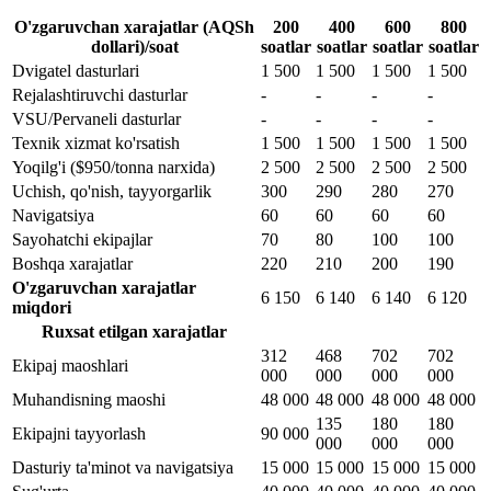
O'zgaruvchan xarajatlar (AQSh
200
400
600
800
dollari)/soat
soatlar
soatlar
soatlar
soatlar
Dvigatel dasturlari
1 500
1 500
1 500
1 500
Rejalashtiruvchi dasturlar
-
-
-
-
VSU/Pervaneli dasturlar
-
-
-
-
Texnik xizmat ko'rsatish
1 500
1 500
1 500
1 500
Yoqilg'i ($950/tonna narxida)
2 500
2 500
2 500
2 500
Uchish, qo'nish, tayyorgarlik
300
290
280
270
Navigatsiya
60
60
60
60
Sayohatchi ekipajlar
70
80
100
100
Boshqa xarajatlar
220
210
200
190
O'zgaruvchan xarajatlar
6 150
6 140
6 140
6 120
miqdori
Ruxsat etilgan xarajatlar
312
468
702
702
Ekipaj maoshlari
000
000
000
000
Muhandisning maoshi
48 000
48 000
48 000
48 000
135
180
180
Ekipajni tayyorlash
90 000
000
000
000
Dasturiy ta'minot va navigatsiya
15 000
15 000
15 000
15 000