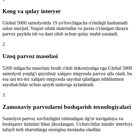
Keng va qulay interyer
Global 5000 samolyotida 19 yo'lovchigacha o'rindiqli hashamatli
salon mavjud. Yuqori sifatli materiallar va puxta o'ylangan dizayn
parvoz paytida ish va dam olish uchun qulay muhit yaratadi.
2
Uzoq parvoz masofasi
5200 milgacha masofani bosib o'tish imkoniyatiga ega Global 5000
samolyoti yoqilg'i quyishsiz xalqaro miqyosda parvoz qila oladi, bu
esa uni tez-tez xalqaro miqyosda sayohat qiladigan ishbilarmon
sayohatchilar uchun ajoyib tanlovga aylantiradi.
3
Zamonaviy parvozlarni boshqarish texnologiyalari
Samolyot parvoz xavfsizligini oshiradigan ilg'or navigatsiya va
boshqaruv tizimlari bilan jihozlangan. Uchuvchilar intuitiv interfeys
tufayli turli sharoitlarga osongina moslasha oladilar.