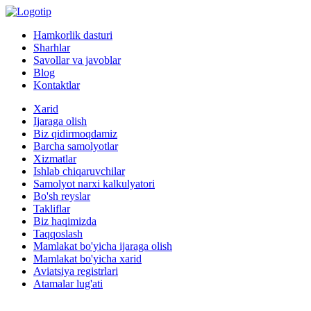
Hamkorlik dasturi
Sharhlar
Savollar va javoblar
Blog
Kontaktlar
Xarid
Ijaraga olish
Biz qidirmoqdamiz
Barcha samolyotlar
Xizmatlar
Ishlab chiqaruvchilar
Samolyot narxi kalkulyatori
Bo'sh reyslar
Takliflar
Biz haqimizda
Taqqoslash
Mamlakat bo'yicha ijaraga olish
Mamlakat bo'yicha xarid
Aviatsiya registrlari
Atamalar lug'ati