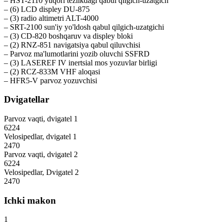
– HST-2110 yuqori tezlikdagi qabul qilgich-uzatgich
– (6) LCD displey DU-875
– (3) radio altimetri ALT-4000
– SRT-2100 sun'iy yo'ldosh qabul qilgich-uzatgichi
– (3) CD-820 boshqaruv va displey bloki
– (2) RNZ-851 navigatsiya qabul qiluvchisi
– Parvoz ma'lumotlarini yozib oluvchi SSFRD
– (3) LASEREF IV inertsial mos yozuvlar birligi
– (2) RCZ-833M VHF aloqasi
– HFR5-V parvoz yozuvchisi
Dvigatellar
Parvoz vaqti, dvigatel 1
6224
Velosipedlar, dvigatel 1
2470
Parvoz vaqti, dvigatel 2
6224
Velosipedlar, Dvigatel 2
2470
Ichki makon
1