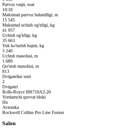
Parvoz vaqti, soat
10:18
Maksimal parvoz balandligi, m
15 545
Maksimal uchish og'irligi, kg
41 957
Uchish og'irligi, kg
35 663
Yuk ko'tarish hajmi, kg
3 240
Uchish masofasi, m
1 689
Qo'nish masofasi, m
813
Dvigatellar soni
2
Dvigatel
Rolls-Royce BR710A2-20
Yordamchi quvvat bloki
Ha
Avionika
Rockwell Collins Pro Line Fusion
Salon