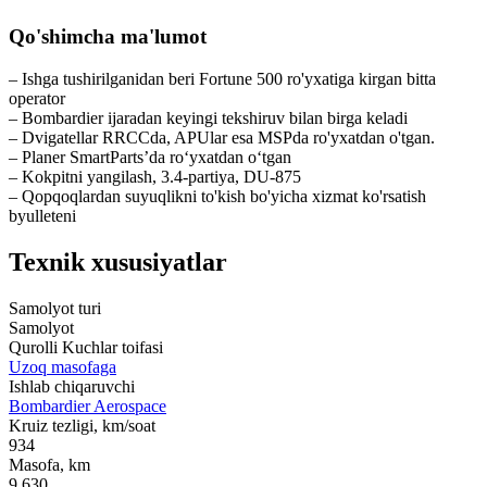
Qo'shimcha ma'lumot
– Ishga tushirilganidan beri Fortune 500 ro'yxatiga kirgan bitta
operator
– Bombardier ijaradan keyingi tekshiruv bilan birga keladi
– Dvigatellar RRCCda, APUlar esa MSPda ro'yxatdan o'tgan.
– Planer SmartParts’da ro‘yxatdan o‘tgan
– Kokpitni yangilash, 3.4-partiya, DU-875
– Qopqoqlardan suyuqlikni to'kish bo'yicha xizmat ko'rsatish
byulleteni
Texnik xususiyatlar
Samolyot turi
Samolyot
Qurolli Kuchlar toifasi
Uzoq masofaga
Ishlab chiqaruvchi
Bombardier Aerospace
Kruiz tezligi, km/soat
934
Masofa, km
9 630