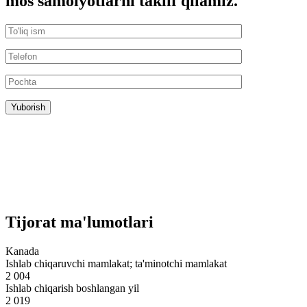
mos samolyotlarni taklif qilamiz.
Tijorat ma'lumotlari
Kanada
Ishlab chiqaruvchi mamlakat; ta'minotchi mamlakat
2 004
Ishlab chiqarish boshlangan yil
2 019