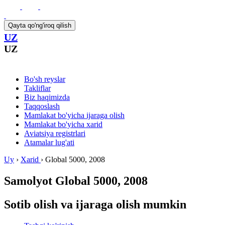
Qayta qo'ng'iroq qilish
UZ
UZ
Bo'sh reyslar
Takliflar
Biz haqimizda
Taqqoslash
Mamlakat bo'yicha ijaraga olish
Mamlakat bo'yicha xarid
Aviatsiya registrlari
Atamalar lug'ati
Uy
›
Xarid
›
Global 5000, 2008
Samolyot
Global 5000, 2008
Sotib olish va ijaraga olish mumkin