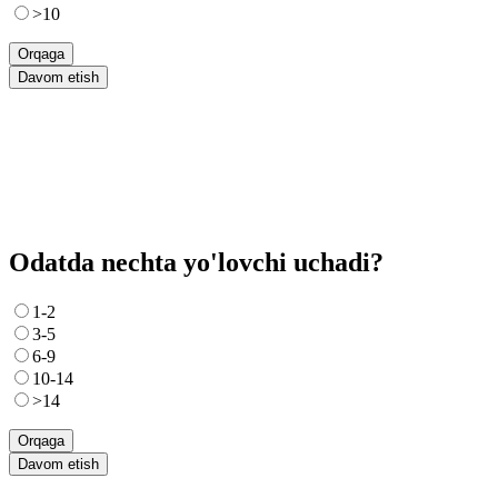
>10
Orqaga
Davom etish
Odatda nechta yo'lovchi uchadi?
1-2
3-5
6-9
10-14
>14
Orqaga
Davom etish