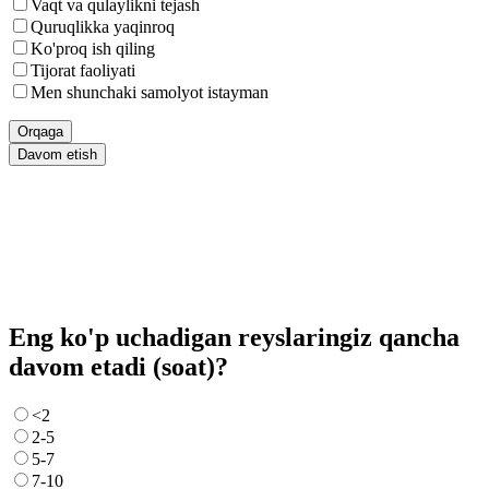
Vaqt va qulaylikni tejash
Quruqlikka yaqinroq
Ko'proq ish qiling
Tijorat faoliyati
Men shunchaki samolyot istayman
Orqaga
Davom etish
Eng ko'p uchadigan reyslaringiz qancha
davom etadi (soat)?
<2
2-5
5-7
7-10