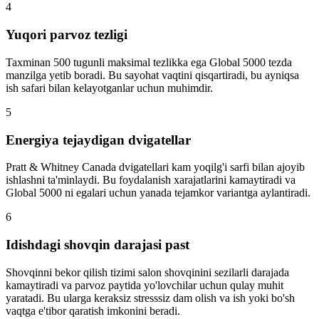
4
Yuqori parvoz tezligi
Taxminan 500 tugunli maksimal tezlikka ega Global 5000 tezda
manzilga yetib boradi. Bu sayohat vaqtini qisqartiradi, bu ayniqsa
ish safari bilan kelayotganlar uchun muhimdir.
5
Energiya tejaydigan dvigatellar
Pratt & Whitney Canada dvigatellari kam yoqilg'i sarfi bilan ajoyib
ishlashni ta'minlaydi. Bu foydalanish xarajatlarini kamaytiradi va
Global 5000 ni egalari uchun yanada tejamkor variantga aylantiradi.
6
Idishdagi shovqin darajasi past
Shovqinni bekor qilish tizimi salon shovqinini sezilarli darajada
kamaytiradi va parvoz paytida yo'lovchilar uchun qulay muhit
yaratadi. Bu ularga keraksiz stresssiz dam olish va ish yoki bo'sh
vaqtga e'tibor qaratish imkonini beradi.