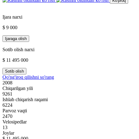
Ko'proq
Ijara narxi
$ 9 000
Ijaraga olish
Sotib olish narxi
$ 11 495 000
Sotib olish
Qo'ng'iroq qilishni so'rang
2008
Chiqarilgan yili
9261
Ishlab chiqarish raqami
6224
Parvoz vaqti
2470
Velosipedlar
13
Joylar
$ 11 495 000