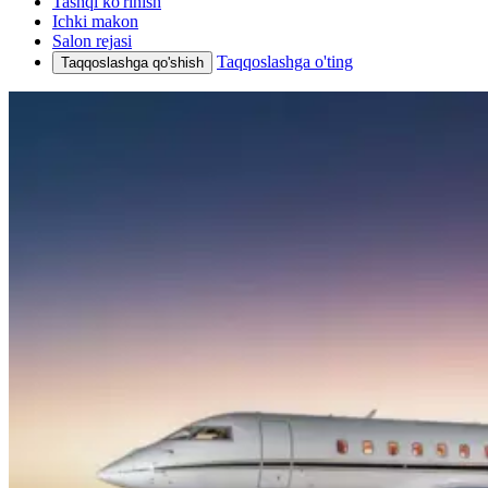
Tashqi ko'rinish
Ichki makon
Salon rejasi
Taqqoslashga o'ting
Taqqoslashga qo'shish