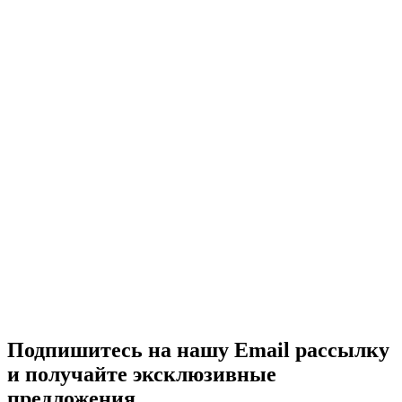
Аренда самолёта по странам
Россия
Беларусь
Великобритания
Германия
Италия
Швейцария
Азербайджан
Армения
ОАЭ
Казахстан
Узбекистан
Кыргызстан
Таджикистан
Туркменистан
Европа
Все страны
Покупка самолёта по странам
Россия
Беларусь
Великобритания
Германия
Италия
Швейцария
Азербайджан
Армения
ОАЭ
Казахстан
Узбекистан
Кыргызстан
Таджикистан
Туркменистан
Европа
Все страны
Подпишитесь на нашу Email рассылку
и получайте эксклюзивные
предложения