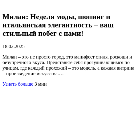
Милан: Неделя моды, шопинг и
итальянская элегантность – ваш
стильный побег с нами!
18.02.2025
Милан – это не просто город, это манифест стиля, роскоши и
безупречного вкуса. Представьте себя прогуливающимся по
улицам, где каждый прохожий – это модель, а каждая витрина
– произведение искусства.…
Узнать больше
3 мин
Аренда самолёта по странам
Россия
Беларусь
Великобритания
Германия
Италия
Швейцария
Азербайджан
Армения
ОАЭ
Казахстан
Узбекистан
Кыргызстан
Таджикистан
Туркменистан
Европа
Все страны