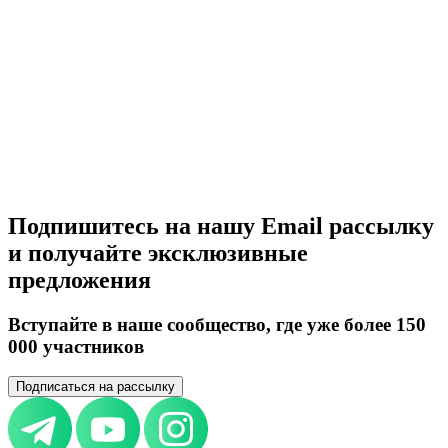
Покупка самолёта по странам
Россия
Беларусь
Великобритания
Германия
Италия
Швейцария
Азербайджан
Армения
ОАЭ
Казахстан
Узбекистан
Кыргызстан
Таджикистан
Туркменистан
Европа
Все страны
Подпишитесь на нашу Email рассылку
и получайте эксклюзивные
предложения
Вступайте в наше сообщество, где уже более 150
000 участников
Подписаться на рассылку