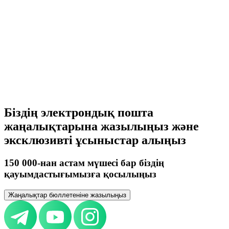
Ел бойынша ұшақ сатып алу
Ресей
Беларусь
Біріккен корольдігі
Германия
Италия
Швейцария
Әзірбайжан
Армения
БАӘ
Қазақстан
Өзбекстан
Қырғызстан
Тәжікстан
Түркіменстан
Еуропа
Барлық елдер
Біздің электрондық пошта
жаңалықтарына жазылыңыз және
эксклюзивті ұсыныстар алыңыз
150 000-нан астам мүшесі бар біздің
қауымдастығымызға қосылыңыз
Жаңалықтар бюллетеніне жазылыңыз