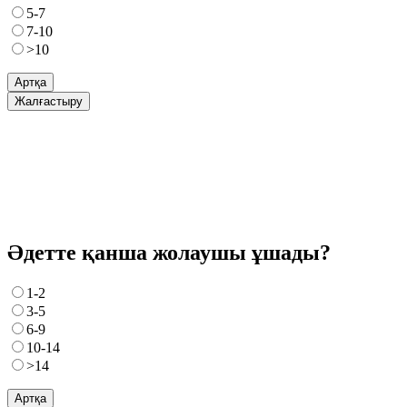
5-7
7-10
>10
Артқа
Жалғастыру
Әдетте қанша жолаушы ұшады?
1-2
3-5
6-9
10-14
>14
Артқа