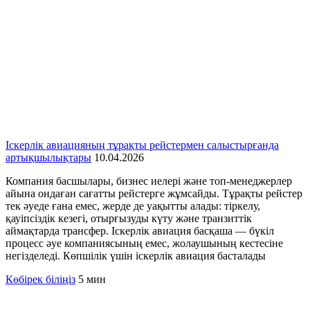
Іскерлік авиацияның тұрақты рейстермен салыстырғанда
артықшылықтары
10.04.2026
Компания басшылары, бизнес иелері және топ-менеджерлер
айына ондаған сағатты рейстерге жұмсайды. Тұрақты рейстер
тек әуеде ғана емес, жерде де уақытты алады: тіркелу,
қауіпсіздік кезегі, отырғызуды күту және транзиттік
аймақтарда трансфер. Іскерлік авиация басқаша — бүкіл
процесс әуе компаниясының емес, жолаушының кестесіне
негізделеді. Көпшілік үшін іскерлік авиация басталады
Көбірек біліңіз
5 мин