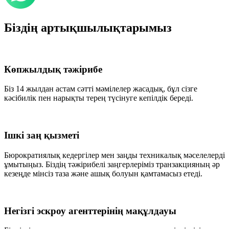
Біздің артықшылықтарымыз
Көпжылдық тәжірибе
Біз 14 жылдан астам сәтті мәмілелер жасадық, бұл сізге
кәсібилік пен нарықты терең түсінуге кепілдік береді.
Ішкі заң қызметі
Бюрократиялық кедергілер мен заңды техникалық мәселелерді
ұмытыңыз. Біздің тәжірибелі заңгерлеріміз транзакцияның әр
кезеңде мінсіз таза және ашық болуын қамтамасыз етеді.
Негізгі эскроу агенттерінің мақұлдауы