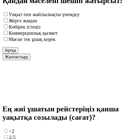
Қандай мәселені шешіп жатырсыз?
Уақыт пен жайлылықты үнемдеу
Жерге жақын
Көбірек істеңіз
Коммерциялық қызмет
Маған тек ұшақ керек
Артқа
Жалғастыру
Ең жиі ұшатын рейстеріңіз қанша
уақытқа созылады (сағат)?
<2
2-5