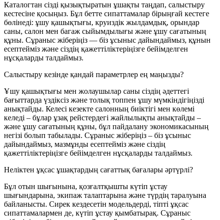
Каталогтан сізді қызықтыратын ұшақты таңдап, салыстыру
кестесіне қосыңыз. Бұл бетте сипаттамалар бірыңғай кестеге
бөлінеді: ұшу қашықтығы, круиздік жылдамдық, орындар
саны, салон мен багаж сыйымдылығы және ұшу сағатының
құны. Сұраныс жіберіңіз — біз ұсыныс дайындаймыз, құнын
есептейміз және сіздің қажеттіліктеріңізге бейімделген
нұсқаларды талдаймыз.
Салыстыру кезінде қандай параметрлер ең маңызды?
Ұшу қашықтығы мен жолаушылар саны сіздің әдеттегі
бағыттарда үздіксіз және толық топпен ұшу мүмкіндігіңізді
анықтайды. Келесі кезекте салонның биіктігі мен көлемі
келеді – бұлар ұзақ рейстердегі жайлылықты анықтайды –
және ұшу сағатының құны, бұл пайдалану экономикасының
негізі болып табылады. Сұраныс жіберіңіз – біз ұсыныс
дайындаймыз, мазмұнды есептейміз және сіздің
қажеттіліктеріңізге бейімделген нұсқаларды талдаймыз.
Неліктен ұқсас ұшақтардың сағаттық бағалары әртүрлі?
Бұл отын шығынына, қозғалтқышты күтіп ұстау
шығындарына, экипаж талаптарына және түрдің таралуына
байланысты. Сирек кездесетін модельдерді, тіпті ұқсас
сипаттамалармен де, күтіп ұстау қымбатырақ. Сұраныс