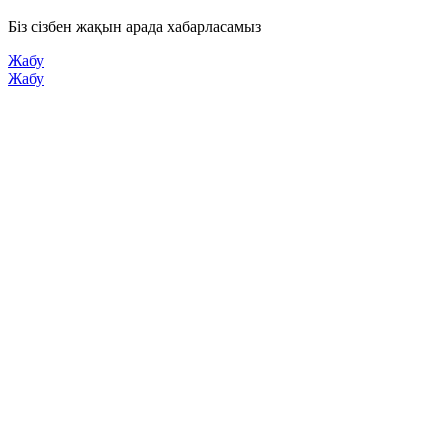
Біз сізбен жақын арада хабарласамыз
Жабу
Жабу