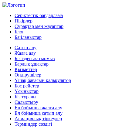
Серіктестік бағдарлама
Пікірлер
Сұрақтар мен жауаптар
Блог
Байланыстар
Сатып алу
Жалға алу
Біз іздеп жатырмыз
Барлық ұшақтар
Қызметтер
Өндірушілер
Ұшақ бағасын калькулятор
Бос рейстер
Ұсыныстар
Біз туралы
Салыстыру
Ел бойынша жалға алу
Ел бойынша сатып алу
Авиациялық тіркеулер
Терминдер сөздігі