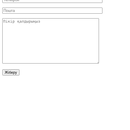
Ел бойынша ұшақ жалдау
Ресей
Беларусь
Біріккен корольдігі
Германия
Италия
Швейцария
Әзірбайжан
Армения
БАӘ
Қазақстан
Өзбекстан
Қырғызстан
Тәжікстан
Түркіменстан
Еуропа
Барлық елдер