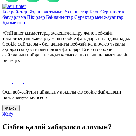
Бос рейстер
Біздің флотымыз
Ұсыныстар
Блог
Серіктестік
бағдарлама
Пікірлер
Байланыстар
Сұрақтар мен жауаптар
Қызметтер
«JetHunter қызметтерді жекешелендіру және веб-сайт
тәжірибеңізді жақсарту үшін cookie файлдарын пайдаланады.
Cookie файлдары - бұл алдыңғы веб-сайтқа кірулер туралы
ақпаратты қамтитын шағын файлдар. Егер сіз cookie
файлдарын пайдаланғыңыз келмесе, шолғыш параметрлерін
реттеңіз.
Осы веб-сайтты пайдалану арқылы сіз cookie файлдарын
пайдалануға келісесіз.
Жақсы
Жабу
Сізбен қалай хабарласа аламын?