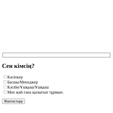
Сен кімсің?
Кәсіпкер
Басшы/Менеджер
Кәсіби/Ұшқыш/Ұшқыш
Мен жай ғана қызығып тұрмын.
Жалғастыру