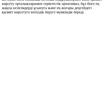
көрсету орталықтарымен серіктестік орнатамыз, бұл бізге ең
жақсы келісімдерді ұсынуға және ең жоғары деңгейдегі
қызмет көрсетуге кепілдік беруге мүмкіндік береді.