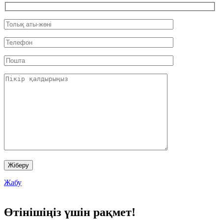
Жабу
Өтінішіңіз үшін рақмет!