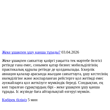
Жеке ұшақпен ұшу қанша тұрады?
03.04.2026
Жеке ұшақпен саяхаттау қазіргі уақытта тек мәртебе белгісі
ретінде ғана емес, сонымен қатар бизнес мобильділігінің
практикалық құралы ретінде де қолданылады. Іскерлік
авиация қалалар арасында жылдам саяхаттауға, ұшу кестесінің
икемділігіне және жоспарланған рейстерге қол жетімді емес
әуежайларға қол жеткізуге мүмкіндік береді. Сондықтан, ең
көп таралған сұрақтардың бірі - жеке ұшақпен ұшу қанша
тұрады. Іс жүзінде баға айтарлықтай өзгеруі мүмкін.
Көбірек біліңіз
5 мин