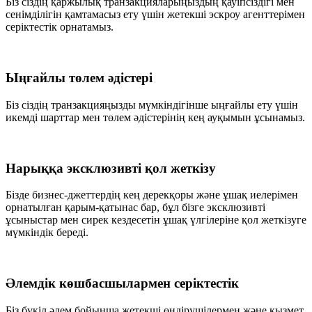
Біз сіздің қаржылық транзакцияларыңыздың қауіпсіздігі мен
сенімділігін қамтамасыз ету үшін жетекші эскроу агенттерімен
серіктестік орнатамыз.
Ыңғайлы төлем әдістері
Біз сіздің транзакцияңызды мүмкіндігінше ыңғайлы ету үшін
икемді шарттар мен төлем әдістерінің кең ауқымын ұсынамыз.
Нарыққа эксклюзивті қол жеткізу
Бізде бизнес-джеттердің кең дерекқоры және ұшақ иелерімен
орнатылған қарым-қатынас бар, бұл бізге эксклюзивті
ұсыныстар мен сирек кездесетін ұшақ үлгілеріне қол жеткізуге
мүмкіндік береді.
Әлемдік көшбасшылармен серіктестік
Біз бүкіл әлем бойынша жетекші өндірушілермен және қызмет