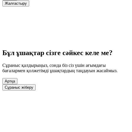
Жалғастыру
Бұл ұшақтар сізге сәйкес келе ме?
Сұраныс қалдырыңыз, сонда біз сіз үшін ағымдағы
бағалармен қолжетімді ұшақтардың таңдауын жасаймыз.
Артқа
Сұраныс жіберу