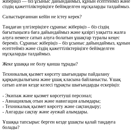
жіберіңіз — біз ұсыныс дайындаймыз, құнын есептейміз және
сіздің қажеттіліктеріңізге бейімделген нұсқаларды талдаймыз.
Салыстырғаннан кейін не істеу керек?
Таңдаған үлгілеріңізге сұраныс жіберіңіз – біз сіздің
бағытыңызға баға дайындаймыз және қазіргі уақытта жалға
алуға немесе сатып алуға болатын ұшақтар туралы кеңес
береміз. Сұраныс жіберіңіз – біз ұсыныс дайындаймыз, құнын
есептейміз және сіздің қажеттіліктеріңізге бейімделген
нұсқаларды талдаймыз.
Жеке ұшаққа ие болу қанша тұрады?
Техникалық қызмет көрсету шығындары пайдалану
қарқындылығына және ұшақ класына байланысты. Ұшақ
сатып алған кезде келесі тұрақты шығындарды ескеріңіз:
- Экипаж және қызмет көрсетуші персонал;
- Авиациялық отын және навигация алымдары;
- Техникалық қызмет көрсету және сақтандыру;
- Ангарды сақтау және әуежай алымдары.
Ұшаққа тапсырыс берген кезде ұшақты қалай таңдауға
болады?