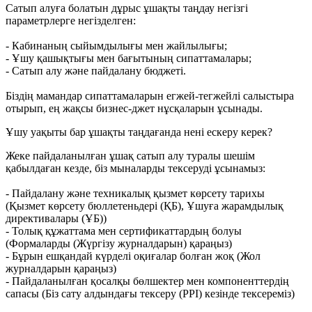
Сатып алуға болатын дұрыс ұшақты таңдау негізгі
параметрлерге негізделген:
- Кабинаның сыйымдылығы мен жайлылығы;
- Ұшу қашықтығы мен бағытының сипаттамалары;
- Сатып алу және пайдалану бюджеті.
Біздің мамандар сипаттамаларын егжей-тегжейлі салыстыра
отырып, ең жақсы бизнес-джет нұсқаларын ұсынады.
Ұшу уақыты бар ұшақты таңдағанда нені ескеру керек?
Жеке пайдаланылған ұшақ сатып алу туралы шешім
қабылдаған кезде, біз мыналарды тексеруді ұсынамыз:
- Пайдалану және техникалық қызмет көрсету тарихы
(Қызмет көрсету бюллетеньдері (ҚБ), Ұшуға жарамдылық
директивалары (ҰБ))
- Толық құжаттама мен сертификаттардың болуы
(Формаларды (Жүргізу журналдарын) қараңыз)
- Бұрын ешқандай күрделі оқиғалар болған жоқ (Жол
журналдарын қараңыз)
- Пайдаланылған қосалқы бөлшектер мен компоненттердің
сапасы (Біз сату алдындағы тексеру (PPI) кезінде тексереміз)