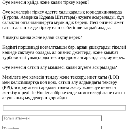
Әуе кемесін қайда және қалай тіркеу керек?
Әуе кемелерін тіркеу әдетте халықаралық юрисдикцияларда
(Еуропа, Америка Құрама Штаттары) жүзеге асырылады, бұл
салықты оңтайландыруға мүмкіндік береді. Иесі бизнес-джет
сатып алған кезде тіркеу елін өз бетінше таңдай алады.
Ұшақты қайда және қалай сақтау керек?
Кәдімгі поршеньді қозғалтқышы бар, арзан ұшақтарды тікелей
көшеде сақтауға болады, ал бизнес-джеттерді және қымбат
турбовинтті ұшақтарды тек аэродром ангарында сақтау керек.
Әуе кемесін сатып алу мәмілесі қалай жүзеге асырылады?
Мәмілеге әуе кемесін таңдау және тексеру, ниет хаты (LOI)
мен келісімшартқа қол қою, сатып алу алдындағы тексеру
(PPI), эскроу агенті арқылы төлем жасау және әуе кемесін
жеткізу кіреді. JetHunter әрбір кезеңде көмектеседі және сатып
алушының мүдделерін қорғайды.