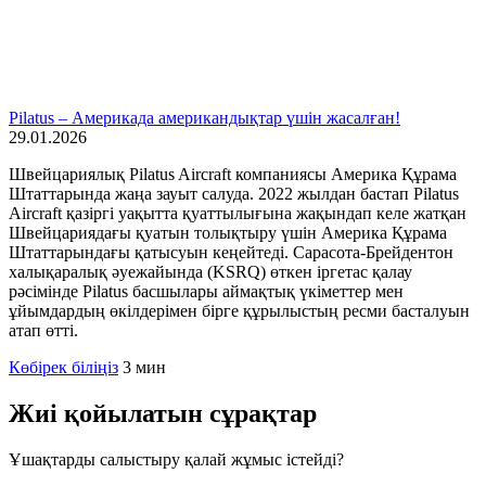
Pilatus – Америкада американдықтар үшін жасалған!
29.01.2026
Швейцариялық Pilatus Aircraft компаниясы Америка Құрама
Штаттарында жаңа зауыт салуда. 2022 жылдан бастап Pilatus
Aircraft қазіргі уақытта қуаттылығына жақындап келе жатқан
Швейцариядағы қуатын толықтыру үшін Америка Құрама
Штаттарындағы қатысуын кеңейтеді. Сарасота-Брейдентон
халықаралық әуежайында (KSRQ) өткен іргетас қалау
рәсімінде Pilatus басшылары аймақтық үкіметтер мен
ұйымдардың өкілдерімен бірге құрылыстың ресми басталуын
атап өтті.
Көбірек біліңіз
3 мин
Жиі қойылатын сұрақтар
Ұшақтарды салыстыру қалай жұмыс істейді?