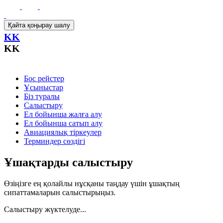
Қайта қоңырау шалу
KK
KK
Бос рейстер
Ұсыныстар
Біз туралы
Салыстыру
Ел бойынша жалға алу
Ел бойынша сатып алу
Авиациялық тіркеулер
Терминдер сөздігі
Ұшақтарды салыстыру
Өзіңізге ең қолайлы нұсқаны таңдау үшін ұшақтың
сипаттамаларын салыстырыңыз.
Салыстыру жүктелуде...