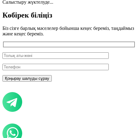
Салыстыру жүктелуде...
Көбірек біліңіз
Біз сізге барлық мәселелер бойынша кеңес береміз, таңдаймыз
және кеңес береміз.