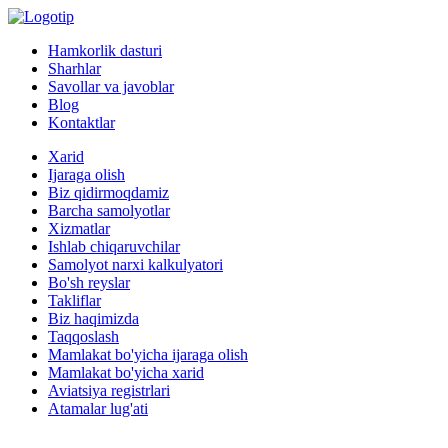
Hamkorlik dasturi
Sharhlar
Savollar va javoblar
Blog
Kontaktlar
Xarid
Ijaraga olish
Biz qidirmoqdamiz
Barcha samolyotlar
Xizmatlar
Ishlab chiqaruvchilar
Samolyot narxi kalkulyatori
Bo'sh reyslar
Takliflar
Biz haqimizda
Taqqoslash
Mamlakat bo'yicha ijaraga olish
Mamlakat bo'yicha xarid
Aviatsiya registrlari
Atamalar lug'ati