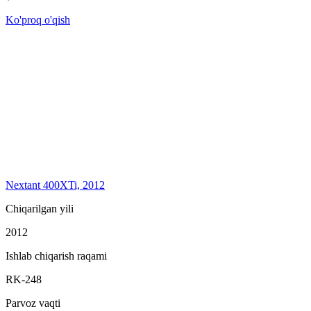
Ko'proq o'qish
Nextant 400XTi, 2012
Chiqarilgan yili
2012
Ishlab chiqarish raqami
RK-248
Parvoz vaqti