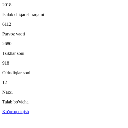
2018
Ishlab chiqarish raqami
6112
Parvoz vaqti
2680
Tsikllar soni
918
O'rindiqlar soni
12
Narxi
Talab bo'yicha
Ko'proq o'qish