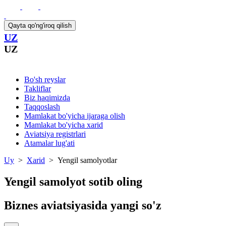
Qayta qo'ng'iroq qilish
UZ
UZ
Bo'sh reyslar
Takliflar
Biz haqimizda
Taqqoslash
Mamlakat bo'yicha ijaraga olish
Mamlakat bo'yicha xarid
Aviatsiya registrlari
Atamalar lug'ati
Uy
>
Xarid
>
Yengil samolyotlar
Yengil samolyot sotib oling
Biznes aviatsiyasida yangi so'z