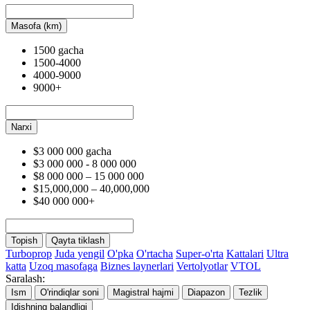
Masofa (km)
1500 gacha
1500-4000
4000-9000
9000+
Narxi
$3 000 000 gacha
$3 000 000 - 8 000 000
$8 000 000 – 15 000 000
$15,000,000 – 40,000,000
$40 000 000+
Topish
Qayta tiklash
Turboprop
Juda yengil
O'pka
O'rtacha
Super-o'rta
Kattalari
Ultra
katta
Uzoq masofaga
Biznes laynerlari
Vertolyotlar
VTOL
Saralash:
Ism
O'rindiqlar soni
Magistral hajmi
Diapazon
Tezlik
Idishning balandligi