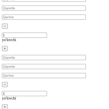
−
yo'lovchi
+
−
yo'lovchi
+