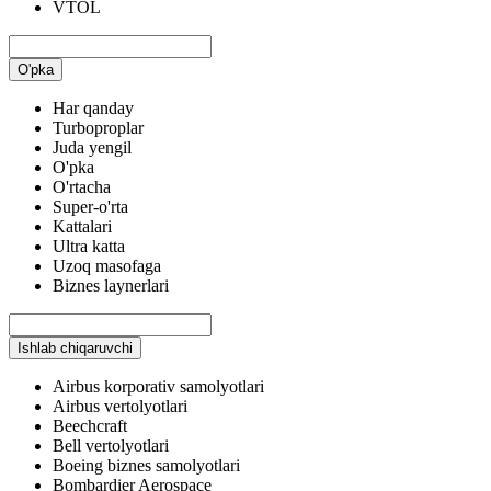
VTOL
O'pka
Har qanday
Turboproplar
Juda yengil
O'pka
O'rtacha
Super-o'rta
Kattalari
Ultra katta
Uzoq masofaga
Biznes laynerlari
Ishlab chiqaruvchi
Airbus korporativ samolyotlari
Airbus vertolyotlari
Beechcraft
Bell vertolyotlari
Boeing biznes samolyotlari
Bombardier Aerospace