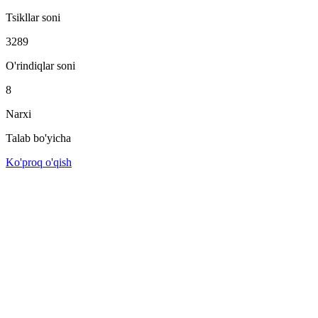
Tsikllar soni
3289
O'rindiqlar soni
8
Narxi
Talab bo'yicha
Ko'proq o'qish