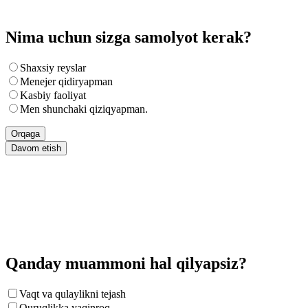
Nima uchun sizga samolyot kerak?
Shaxsiy reyslar
Menejer qidiryapman
Kasbiy faoliyat
Men shunchaki qiziqyapman.
Orqaga
Davom etish
Qanday muammoni hal qilyapsiz?
Vaqt va qulaylikni tejash
Quruqlikka yaqinroq