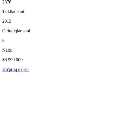
2878
Tsikllar soni
2013
O'rindiqlar soni
8
Narxi
$6 999 000
Ko'proq o'qish