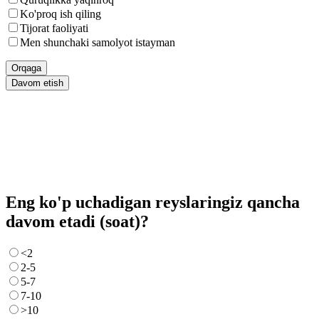
Ko'proq ish qiling
Tijorat faoliyati
Men shunchaki samolyot istayman
Orqaga
Davom etish
Eng ko'p uchadigan reyslaringiz qancha
davom etadi (soat)?
<2
2-5
5-7
7-10
>10