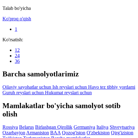
Talab bo'yicha
Ko'proq o'qish
1
Ko'rsatish:
12
24
36
Barcha samolyotlarimiz
Oilaviy sayohatlar uchun
Ish reyslari uchun
Havo tez tibbiy yordami
Guruh reyslari uchun
Hukumat reyslari uchun
Mamlakatlar bo'yicha samolyot sotib
olish
Rossiya
Belarus
Birlashgan Qirollik
Germaniya
Italiya
Shveytsariya
Ozarbayjon
Armaniston
BAA
Qozog'iston
O'zbekiston
Qirg'iziston