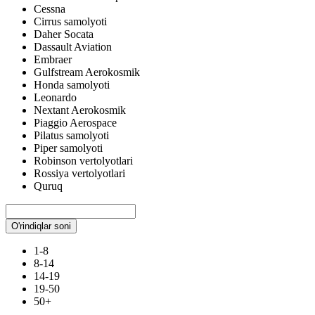
Cessna
Cirrus samolyoti
Daher Socata
Dassault Aviation
Embraer
Gulfstream Aerokosmik
Honda samolyoti
Leonardo
Nextant Aerokosmik
Piaggio Aerospace
Pilatus samolyoti
Piper samolyoti
Robinson vertolyotlari
Rossiya vertolyotlari
Quruq
O'rindiqlar soni
1-8
8-14
14-19
19-50
50+