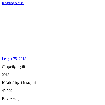
Ko'proq o'qish
Learjet 75, 2018
Chiqarilgan yili
2018
Ishlab chiqarish raqami
45-569
Parvoz vaqti