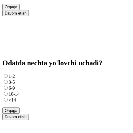
Orqaga
Davom etish
Odatda nechta yo'lovchi uchadi?
1-2
3-5
6-9
10-14
>14
Orqaga
Davom etish