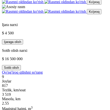
Ko'proq
Ko'proq
Ijara narxi
$ 4 500
Ijaraga olish
Sotib olish narxi
$ 16 500 000
Sotib olish
Qo'ng'iroq qilishni so'rang
9
Joylar
817
Tezlik, km/soat
3 519
Masofa, km
2.55
3
Magistral hajmi, m