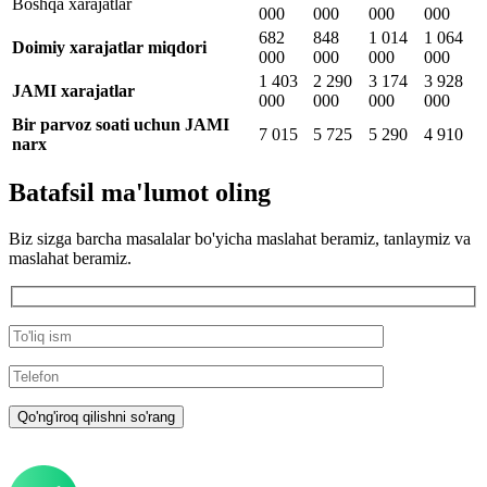
Boshqa xarajatlar
000
000
000
000
682
848
1 014
1 064
Doimiy xarajatlar miqdori
000
000
000
000
1 403
2 290
3 174
3 928
JAMI xarajatlar
000
000
000
000
Bir parvoz soati uchun JAMI
7 015
5 725
5 290
4 910
narx
Batafsil ma'lumot oling
Biz sizga barcha masalalar bo'yicha maslahat beramiz, tanlaymiz va
maslahat beramiz.