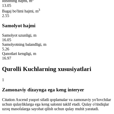
Idishning hajmi, m
13.05
3
Bagaj bo'limi hajmi, m
2.55
Samolyot hajmi
Samolyot uzunligi, m
16.05
Samolyotning balandligi, m
5.26
Qanotlari kengligi, m
16.97
Qurolli Kuchlarning xususiyatlari
1
Zamonaviy dizaynga ega keng interyer
Citation Ascend yuqori sifatli qoplamalar va zamonaviy yo'lovchilar
uchun qulayliklarga ega keng salonni taklif etadi. Qulay o'rindiqlar
uzoq masofalarga sayohat qilish uchun qulay muhit yaratadi.