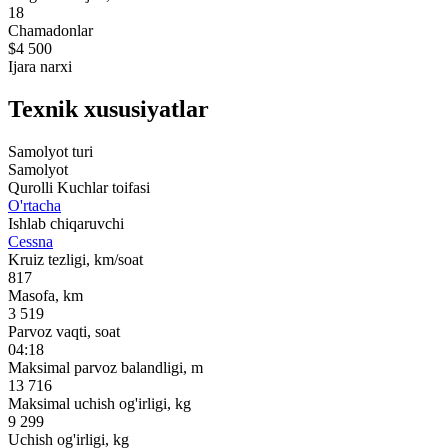
18
Chamadonlar
$4 500
Ijara narxi
Texnik xususiyatlar
Samolyot turi
Samolyot
Qurolli Kuchlar toifasi
O'rtacha
Ishlab chiqaruvchi
Cessna
Kruiz tezligi, km/soat
817
Masofa, km
3 519
Parvoz vaqti, soat
04:18
Maksimal parvoz balandligi, m
13 716
Maksimal uchish og'irligi, kg
9 299
Uchish og'irligi, kg