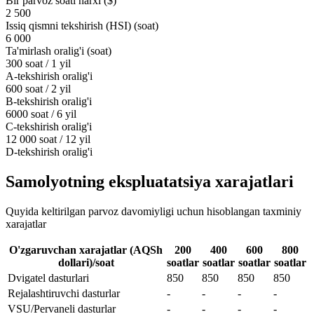
Bir parvoz soati narxi ($)
2 500
Issiq qismni tekshirish (HSI) (soat)
6 000
Ta'mirlash oralig'i (soat)
300 soat / 1 yil
A-tekshirish oralig'i
600 soat / 2 yil
B-tekshirish oralig'i
6000 soat / 6 yil
C-tekshirish oralig'i
12 000 soat / 12 yil
D-tekshirish oralig'i
Samolyotning ekspluatatsiya xarajatlari
Quyida keltirilgan parvoz davomiyligi uchun hisoblangan taxminiy
xarajatlar
O'zgaruvchan xarajatlar (AQSh
200
400
600
800
dollari)/soat
soatlar
soatlar
soatlar
soatlar
Dvigatel dasturlari
850
850
850
850
Rejalashtiruvchi dasturlar
-
-
-
-
VSU/Pervaneli dasturlar
-
-
-
-