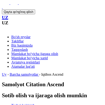
Qayta qo'ng'iroq qilish
UZ
UZ
Bo'sh reyslar
Takliflar
Biz haqimizda
Taqqoslash
Mamlakat bo'yicha ijaraga olish
Mamlakat bo'yicha xarid
Aviatsiya registrlari
Atamalar lug'ati
Uy
›
Barcha samolyotlar
›
Iqtibos Ascend
Samolyot
Citation Ascend
Sotib olish va ijaraga olish mumkin