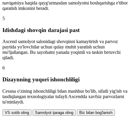
navigatsiya haqida qayg'urmasdan samolyotni boshqarishga e'tibor
qaratish imkonini beradi.
5
Idishdagi shovqin darajasi past
Ascend samolyot salonidagi shovqinni kamaytirish va parvoz
paytida yo'lovchilar uchun qulay muhit yaratish uchun
mo'ljallangan. Bu sayohatni yanada yoqimli va taskin beruvchi
qiladi.
6
Dizaynning yuqori ishonchliligi
Cessna o'zining ishonchliligi bilan mashhur bo'lib, sifatli yig'ish va
tasdiqlangan texnologiyalar tufayli Ascendda xavfsiz parvozlarni
ta'minlaydi.
VS sotib oling
Samolyot ijaraga oling
Biz bilan bog'lanish