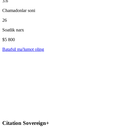
3.6
Chamadonlar soni
26
Soatlik narx
$5 800
Batafsil ma'lumot oling
Citation Sovereign+