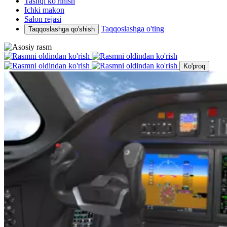
Tashqi ko'rinish
Ichki makon
Salon rejasi
Taqqoslashga o'ting
Taqqoslashga qo'shish
Ko'proq