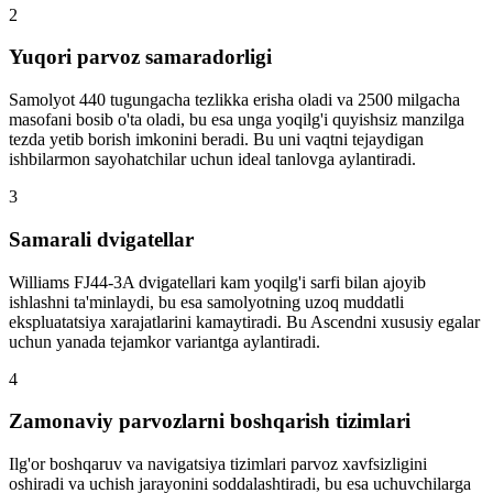
2
Yuqori parvoz samaradorligi
Samolyot 440 tugungacha tezlikka erisha oladi va 2500 milgacha
masofani bosib o'ta oladi, bu esa unga yoqilg'i quyishsiz manzilga
tezda yetib borish imkonini beradi. Bu uni vaqtni tejaydigan
ishbilarmon sayohatchilar uchun ideal tanlovga aylantiradi.
3
Samarali dvigatellar
Williams FJ44-3A dvigatellari kam yoqilg'i sarfi bilan ajoyib
ishlashni ta'minlaydi, bu esa samolyotning uzoq muddatli
ekspluatatsiya xarajatlarini kamaytiradi. Bu Ascendni xususiy egalar
uchun yanada tejamkor variantga aylantiradi.
4
Zamonaviy parvozlarni boshqarish tizimlari
Ilg'or boshqaruv va navigatsiya tizimlari parvoz xavfsizligini
oshiradi va uchish jarayonini soddalashtiradi, bu esa uchuvchilarga