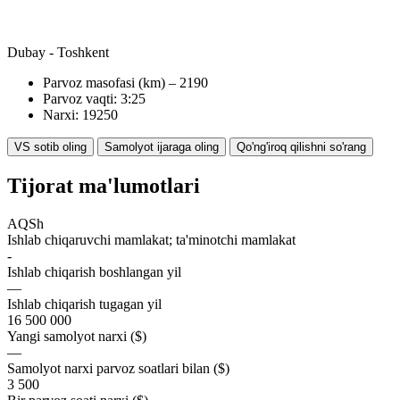
Dubay - Toshkent
Parvoz masofasi (km) – 2190
Parvoz vaqti: 3:25
Narxi: 19250
VS sotib oling
Samolyot ijaraga oling
Qo'ng'iroq qilishni so'rang
Tijorat ma'lumotlari
AQSh
Ishlab chiqaruvchi mamlakat; ta'minotchi mamlakat
-
Ishlab chiqarish boshlangan yil
—
Ishlab chiqarish tugagan yil
16 500 000
Yangi samolyot narxi ($)
—
Samolyot narxi parvoz soatlari bilan ($)
3 500