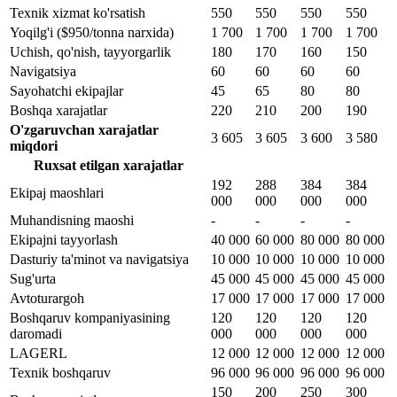
Texnik xizmat ko'rsatish
550
550
550
550
Yoqilg'i ($950/tonna narxida)
1 700
1 700
1 700
1 700
Uchish, qo'nish, tayyorgarlik
180
170
160
150
Navigatsiya
60
60
60
60
Sayohatchi ekipajlar
45
65
80
80
Boshqa xarajatlar
220
210
200
190
O'zgaruvchan xarajatlar
3 605
3 605
3 600
3 580
miqdori
Ruxsat etilgan xarajatlar
192
288
384
384
Ekipaj maoshlari
000
000
000
000
Muhandisning maoshi
-
-
-
-
Ekipajni tayyorlash
40 000
60 000
80 000
80 000
Dasturiy ta'minot va navigatsiya
10 000
10 000
10 000
10 000
Sug'urta
45 000
45 000
45 000
45 000
Avtoturargoh
17 000
17 000
17 000
17 000
Boshqaruv kompaniyasining
120
120
120
120
daromadi
000
000
000
000
LAGERL
12 000
12 000
12 000
12 000
Texnik boshqaruv
96 000
96 000
96 000
96 000
150
200
250
300