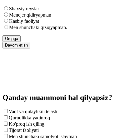
Shaxsiy reyslar
Menejer qidiryapman
Kasbiy faoliyat
Men shunchaki qiziqyapman.
Orqaga
Davom etish
Qanday muammoni hal qilyapsiz?
Vaqt va qulaylikni tejash
Quruqlikka yaqinroq
Ko'proq ish qiling
Tijorat faoliyati
Men shunchaki samolyot istayman