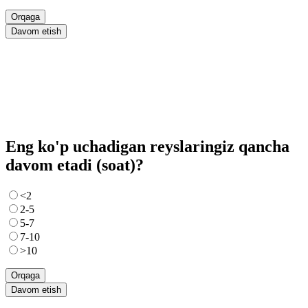
Orqaga
Davom etish
Eng ko'p uchadigan reyslaringiz qancha
davom etadi (soat)?
<2
2-5
5-7
7-10
>10
Orqaga
Davom etish