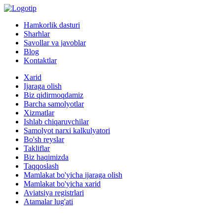
Hamkorlik dasturi
Sharhlar
Savollar va javoblar
Blog
Kontaktlar
Xarid
Ijaraga olish
Biz qidirmoqdamiz
Barcha samolyotlar
Xizmatlar
Ishlab chiqaruvchilar
Samolyot narxi kalkulyatori
Bo'sh reyslar
Takliflar
Biz haqimizda
Taqqoslash
Mamlakat bo'yicha ijaraga olish
Mamlakat bo'yicha xarid
Aviatsiya registrlari
Atamalar lug'ati