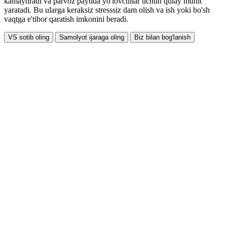
kamaytiradi va parvoz paytida yo'lovchilar uchun qulay muhit
yaratadi. Bu ularga keraksiz stresssiz dam olish va ish yoki bo'sh
vaqtga e'tibor qaratish imkonini beradi.
VS sotib oling
Samolyot ijaraga oling
Biz bilan bog'lanish