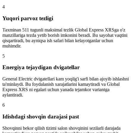
4
Yuqori parvoz tezligi
Taxminan 511 tugunli maksimal tezlik Global Express XRSga o'z
manzillariga tezda yetib borish imkonini beradi. Bu sayohat vaqtini
qisqartiradi, bu ayniqsa ish safari bilan kelayotganlar uchun
muhimdir.
5
Energiya tejaydigan dvigatellar
General Electric dvigatellari kam yoqilg'i sarfi bilan ajoyib ishlashni
ta'minlaydi. Bu foydalanish xarajatlarini kamaytiradi va Global
Express XRS ni egalari uchun yanada tejamkor variantga
aylantiradi.
6
Idishdagi shovqin darajasi past
Shovqinni bekor qilish tizimi salon shovqinini sezilarli darajada