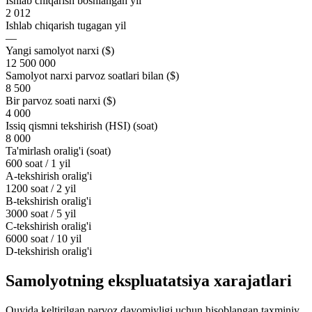
Ishlab chiqarish boshlangan yil
2 012
Ishlab chiqarish tugagan yil
—
Yangi samolyot narxi ($)
12 500 000
Samolyot narxi parvoz soatlari bilan ($)
8 500
Bir parvoz soati narxi ($)
4 000
Issiq qismni tekshirish (HSI) (soat)
8 000
Ta'mirlash oralig'i (soat)
600 soat / 1 yil
A-tekshirish oralig'i
1200 soat / 2 yil
B-tekshirish oralig'i
3000 soat / 5 yil
C-tekshirish oralig'i
6000 soat / 10 yil
D-tekshirish oralig'i
Samolyotning ekspluatatsiya xarajatlari
Quyida keltirilgan parvoz davomiyligi uchun hisoblangan taxminiy