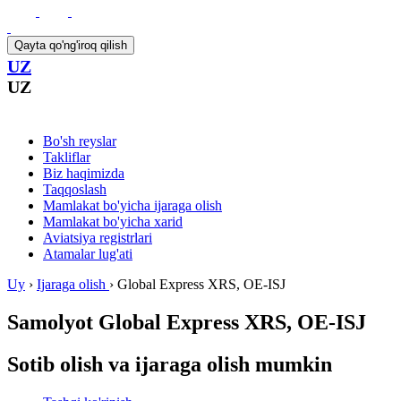
Qayta qo'ng'iroq qilish
UZ
UZ
Bo'sh reyslar
Takliflar
Biz haqimizda
Taqqoslash
Mamlakat bo'yicha ijaraga olish
Mamlakat bo'yicha xarid
Aviatsiya registrlari
Atamalar lug'ati
Uy
›
Ijaraga olish
›
Global Express XRS, OE-ISJ
Samolyot
Global Express XRS, OE-ISJ
Sotib olish va ijaraga olish mumkin