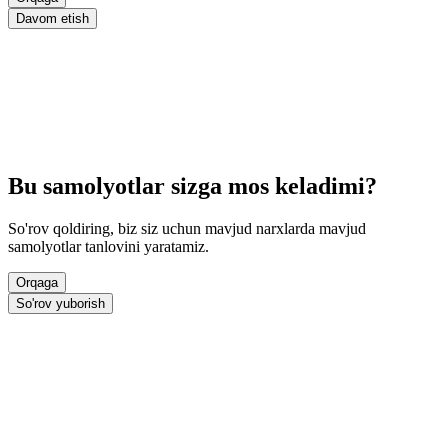
Davom etish
Bu samolyotlar sizga mos keladimi?
So'rov qoldiring, biz siz uchun mavjud narxlarda mavjud
samolyotlar tanlovini yaratamiz.
Orqaga
So'rov yuborish