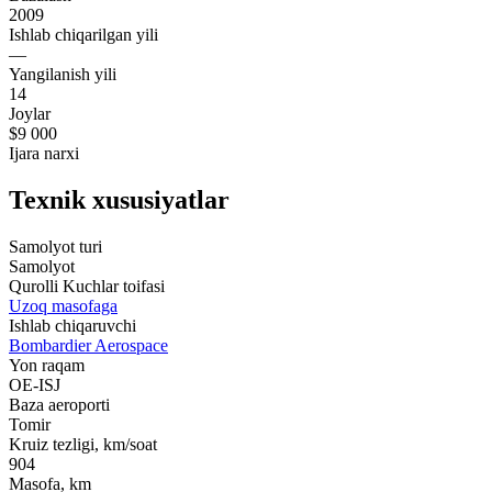
2009
Ishlab chiqarilgan yili
—
Yangilanish yili
14
Joylar
$9 000
Ijara narxi
Texnik xususiyatlar
Samolyot turi
Samolyot
Qurolli Kuchlar toifasi
Uzoq masofaga
Ishlab chiqaruvchi
Bombardier Aerospace
Yon raqam
OE-ISJ
Baza aeroporti
Tomir
Kruiz tezligi, km/soat
904
Masofa, km