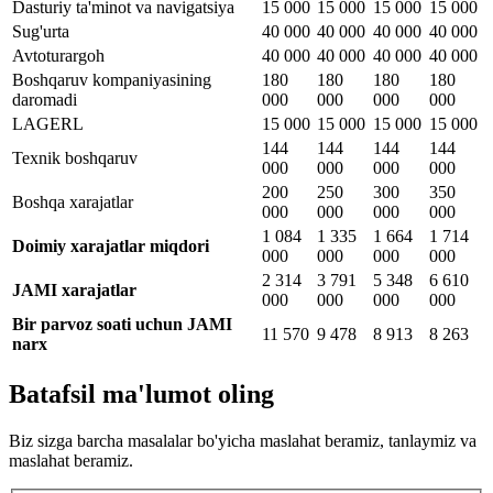
Dasturiy ta'minot va navigatsiya
15 000
15 000
15 000
15 000
Sug'urta
40 000
40 000
40 000
40 000
Avtoturargoh
40 000
40 000
40 000
40 000
Boshqaruv kompaniyasining
180
180
180
180
daromadi
000
000
000
000
LAGERL
15 000
15 000
15 000
15 000
144
144
144
144
Texnik boshqaruv
000
000
000
000
200
250
300
350
Boshqa xarajatlar
000
000
000
000
1 084
1 335
1 664
1 714
Doimiy xarajatlar miqdori
000
000
000
000
2 314
3 791
5 348
6 610
JAMI xarajatlar
000
000
000
000
Bir parvoz soati uchun JAMI
11 570
9 478
8 913
8 263
narx
Batafsil ma'lumot oling
Biz sizga barcha masalalar bo'yicha maslahat beramiz, tanlaymiz va
maslahat beramiz.