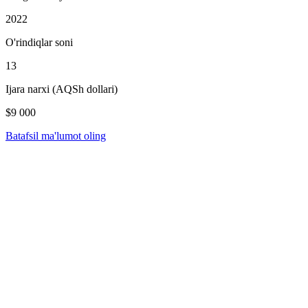
2022
O'rindiqlar soni
13
Ijara narxi (AQSh dollari)
$9 000
Batafsil ma'lumot oling