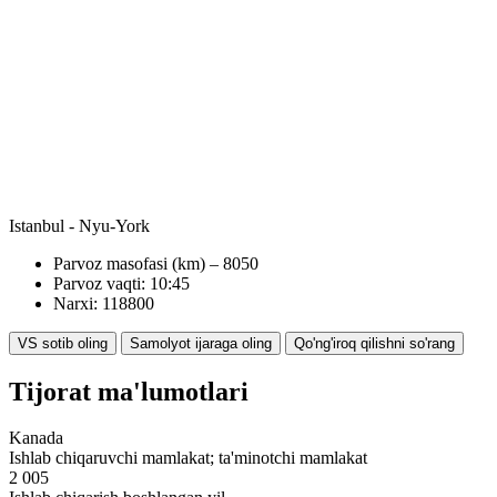
Istanbul - Nyu-York
Parvoz masofasi (km) – 8050
Parvoz vaqti: 10:45
Narxi: 118800
VS sotib oling
Samolyot ijaraga oling
Qo'ng'iroq qilishni so'rang
Tijorat ma'lumotlari
Kanada
Ishlab chiqaruvchi mamlakat; ta'minotchi mamlakat
2 005