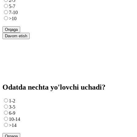
2-5
5-7
7-10
>10
Orqaga
Davom etish
Odatda nechta yo'lovchi uchadi?
1-2
3-5
6-9
10-14
>14
Orqaga