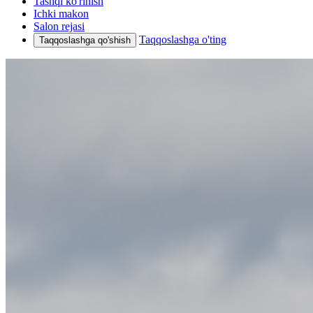
Tashqi ko'rinish
Ichki makon
Salon rejasi
Taqqoslashga o'ting
Taqqoslashga qo'shish