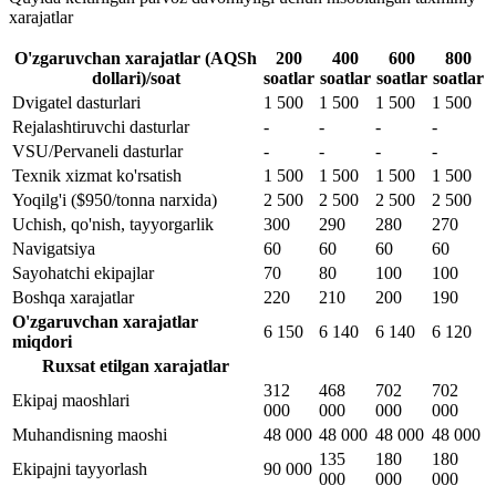
xarajatlar
O'zgaruvchan xarajatlar (AQSh
200
400
600
800
dollari)/soat
soatlar
soatlar
soatlar
soatlar
Dvigatel dasturlari
1 500
1 500
1 500
1 500
Rejalashtiruvchi dasturlar
-
-
-
-
VSU/Pervaneli dasturlar
-
-
-
-
Texnik xizmat ko'rsatish
1 500
1 500
1 500
1 500
Yoqilg'i ($950/tonna narxida)
2 500
2 500
2 500
2 500
Uchish, qo'nish, tayyorgarlik
300
290
280
270
Navigatsiya
60
60
60
60
Sayohatchi ekipajlar
70
80
100
100
Boshqa xarajatlar
220
210
200
190
O'zgaruvchan xarajatlar
6 150
6 140
6 140
6 120
miqdori
Ruxsat etilgan xarajatlar
312
468
702
702
Ekipaj maoshlari
000
000
000
000
Muhandisning maoshi
48 000
48 000
48 000
48 000
135
180
180
Ekipajni tayyorlash
90 000
000
000
000