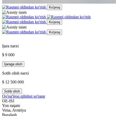
Ko'proq
Ko'proq
Ko'proq
Ijara narxi
$ 9 000
Ijaraga olish
Sotib olish narxi
$ 12 500 000
Sotib olish
Qo'ng'iroq qilishni so'rang
OE-ISJ
Yon raqam
Vena, Avstriya
Bazalash