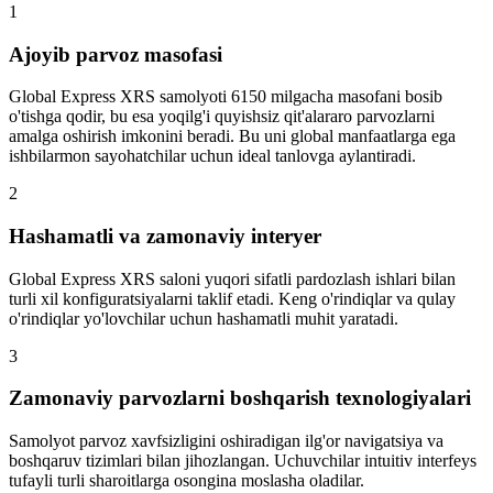
1
Ajoyib parvoz masofasi
Global Express XRS samolyoti 6150 milgacha masofani bosib
o'tishga qodir, bu esa yoqilg'i quyishsiz qit'alararo parvozlarni
amalga oshirish imkonini beradi. Bu uni global manfaatlarga ega
ishbilarmon sayohatchilar uchun ideal tanlovga aylantiradi.
2
Hashamatli va zamonaviy interyer
Global Express XRS saloni yuqori sifatli pardozlash ishlari bilan
turli xil konfiguratsiyalarni taklif etadi. Keng o'rindiqlar va qulay
o'rindiqlar yo'lovchilar uchun hashamatli muhit yaratadi.
3
Zamonaviy parvozlarni boshqarish texnologiyalari
Samolyot parvoz xavfsizligini oshiradigan ilg'or navigatsiya va
boshqaruv tizimlari bilan jihozlangan. Uchuvchilar intuitiv interfeys
tufayli turli sharoitlarga osongina moslasha oladilar.