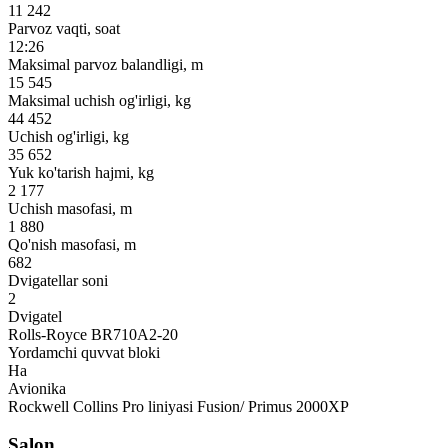
11 242
Parvoz vaqti, soat
12:26
Maksimal parvoz balandligi, m
15 545
Maksimal uchish og'irligi, kg
44 452
Uchish og'irligi, kg
35 652
Yuk ko'tarish hajmi, kg
2 177
Uchish masofasi, m
1 880
Qo'nish masofasi, m
682
Dvigatellar soni
2
Dvigatel
Rolls-Royce BR710A2-20
Yordamchi quvvat bloki
Ha
Avionika
Rockwell Collins Pro liniyasi Fusion/ Primus 2000XP
Salon