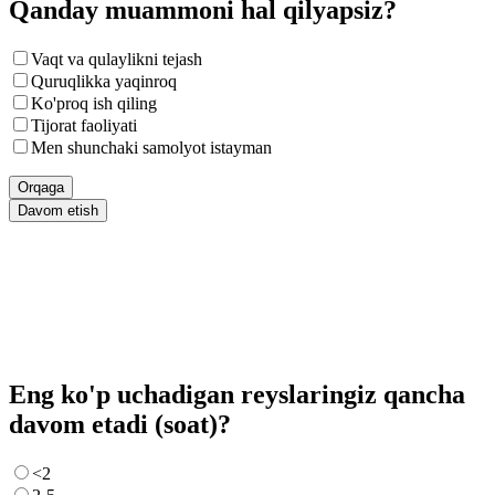
Qanday muammoni hal qilyapsiz?
Vaqt va qulaylikni tejash
Quruqlikka yaqinroq
Ko'proq ish qiling
Tijorat faoliyati
Men shunchaki samolyot istayman
Orqaga
Davom etish
Eng ko'p uchadigan reyslaringiz qancha
davom etadi (soat)?
<2