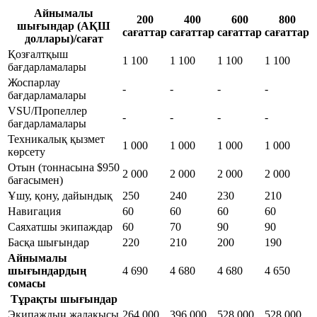
Айнымалы
200
400
600
800
шығындар (АҚШ
сағаттар
сағаттар
сағаттар
сағаттар
доллары)/сағат
Қозғалтқыш
1 100
1 100
1 100
1 100
бағдарламалары
Жоспарлау
-
-
-
-
бағдарламалары
VSU/Пропеллер
-
-
-
-
бағдарламалары
Техникалық қызмет
1 000
1 000
1 000
1 000
көрсету
Отын (тоннасына $950
2 000
2 000
2 000
2 000
бағасымен)
Ұшу, қону, дайындық
250
240
230
210
Навигация
60
60
60
60
Саяхатшы экипаждар
60
70
90
90
Басқа шығындар
220
210
200
190
Айнымалы
шығындардың
4 690
4 680
4 680
4 650
сомасы
Тұрақты шығындар
Экипаждың жалақысы
264 000
396 000
528 000
528 000