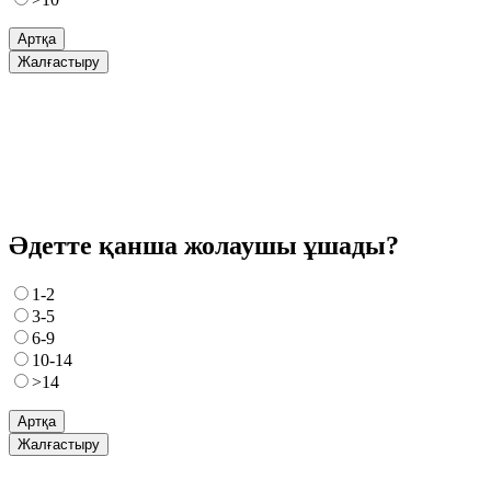
Артқа
Жалғастыру
Әдетте қанша жолаушы ұшады?
1-2
3-5
6-9
10-14
>14
Артқа
Жалғастыру