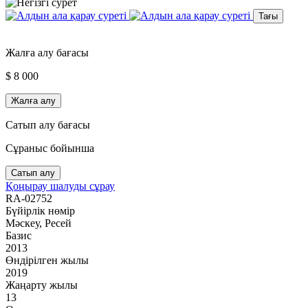
Тағы
Жалға алу бағасы
$ 8 000
Жалға алу
Сатып алу бағасы
Сұраныс бойынша
Сатып алу
Қоңырау шалуды сұрау
RA-02752
Бүйірлік нөмір
Мәскеу, Ресей
Базис
2013
Өндірілген жылы
2019
Жаңарту жылы
13