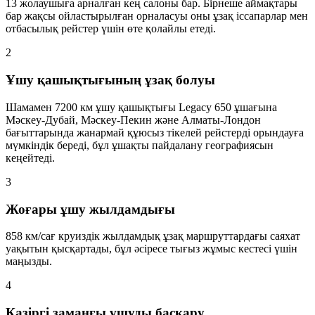
13 жолаушыға арналған кең салоны бар. Бірнеше аймақтары
бар жақсы ойластырылған орналасуы оны ұзақ іссапарлар мен
отбасылық рейстер үшін өте қолайлы етеді.
2
Ұшу қашықтығының ұзақ болуы
Шамамен 7200 км ұшу қашықтығы Legacy 650 ұшағына
Мәскеу-Дубай, Мәскеу-Пекин және Алматы-Лондон
бағыттарында жанармай құюсыз тікелей рейстерді орындауға
мүмкіндік береді, бұл ұшақты пайдалану географиясын
кеңейтеді.
3
Жоғары ұшу жылдамдығы
858 км/сағ круиздік жылдамдық ұзақ маршруттардағы саяхат
уақытын қысқартады, бұл әсіресе тығыз жұмыс кестесі үшін
маңызды.
4
Қазіргі заманғы ұшуды басқару