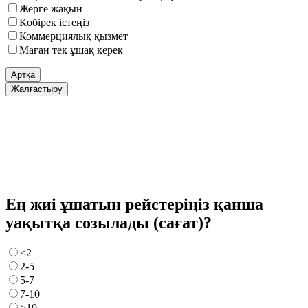
Жерге жақын
Көбірек істеңіз
Коммерциялық қызмет
Маған тек ұшақ керек
Артқа
Жалғастыру
Ең жиі ұшатын рейстеріңіз қанша
уақытқа созылады (сағат)?
<2
2-5
5-7
7-10
>10