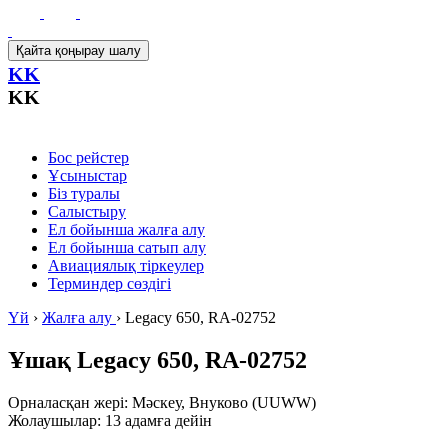
Қайта қоңырау шалу
KK
KK
Бос рейстер
Ұсыныстар
Біз туралы
Салыстыру
Ел бойынша жалға алу
Ел бойынша сатып алу
Авиациялық тіркеулер
Терминдер сөздігі
Үй
›
Жалға алу
›
Legacy 650, RA-02752
Ұшақ
Legacy 650, RA-02752
Орналасқан жері: Мәскеу, Внуково (UUWW)
Жолаушылар: 13 адамға дейін