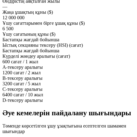
Өндірістің аяқталған жылы
—
Жаңа ұшақтың құны ($)
12 000 000
Ұшу сағаттарымен бірге ұшақ құны ($)
6 500
Ұшу сағатының құны ($)
Бастапқы жағдай бойынша
Ыстық секцияны тексеру (HSI) (сағат)
Бастапқы жағдай бойынша
Күрделі жөндеу аралығы (сағат)
600 сағат / 1 жыл
A-тексеру аралығы
1200 сағат / 2 жыл
B-тексеру аралығы
3200 сағат / 5 жыл
C-тексеру аралығы
6400 сағат / 10 жыл
D-тексеру аралығы
Әуе кемелерін пайдалану шығындары
Төменде көрсетілген ұшу ұзақтығына есептелген шамамен
шығындар