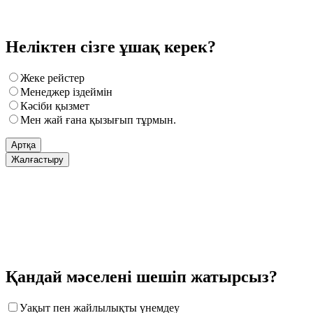
Неліктен сізге ұшақ керек?
Жеке рейстер
Менеджер іздеймін
Кәсіби қызмет
Мен жай ғана қызығып тұрмын.
Артқа
Жалғастыру
Қандай мәселені шешіп жатырсыз?
Уақыт пен жайлылықты үнемдеу