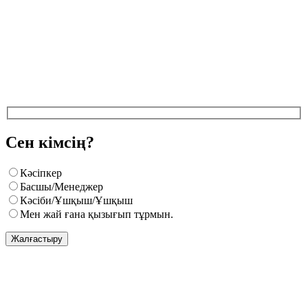
Сен кімсің?
Кәсіпкер
Басшы/Менеджер
Кәсіби/Ұшқыш/Ұшқыш
Мен жай ғана қызығып тұрмын.
Жалғастыру