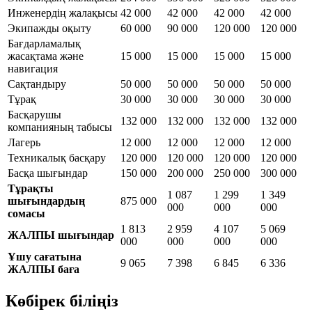
Инженердің жалақысы
42 000
42 000
42 000
42 000
Экипажды оқыту
60 000
90 000
120 000
120 000
Бағдарламалық
жасақтама және
15 000
15 000
15 000
15 000
навигация
Сақтандыру
50 000
50 000
50 000
50 000
Тұрақ
30 000
30 000
30 000
30 000
Басқарушы
132 000
132 000
132 000
132 000
компанияның табысы
Лагерь
12 000
12 000
12 000
12 000
Техникалық басқару
120 000
120 000
120 000
120 000
Басқа шығындар
150 000
200 000
250 000
300 000
Тұрақты
1 087
1 299
1 349
шығындардың
875 000
000
000
000
сомасы
1 813
2 959
4 107
5 069
ЖАЛПЫ шығындар
000
000
000
000
Ұшу сағатына
9 065
7 398
6 845
6 336
ЖАЛПЫ баға
Көбірек біліңіз