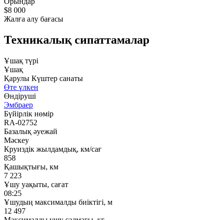
Орындар
$8 000
Жалға алу бағасы
Техникалық сипаттамалар
Ұшақ түрі
Ұшақ
Қарулы Күштер санаты
Өте үлкен
Өндіруші
Эмбраер
Бүйірлік нөмір
RA-02752
Базалық әуежай
Мәскеу
Круиздік жылдамдық, км/сағ
858
Қашықтығы, км
7 223
Ұшу уақыты, сағат
08:25
Ұшудың максималды биіктігі, м
12 497
Максималды ұшу салмағы, кг