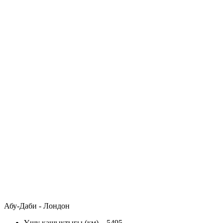
Абу-Даби - Лондон
Ұшу қашықтығы (км) – 5495