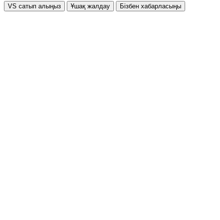
VS сатып алыңыз
Ұшақ жалдау
Бізбен хабарласыңы