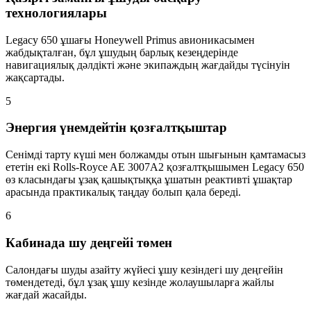
технологиялары
Legacy 650 ұшағы Honeywell Primus авионикасымен
жабдықталған, бұл ұшудың барлық кезеңдерінде
навигациялық дәлдікті және экипаждың жағдайды түсінуін
жақсартады.
5
Энергия үнемдейтін қозғалтқыштар
Сенімді тарту күші мен болжамды отын шығынын қамтамасыз
ететін екі Rolls-Royce AE 3007A2 қозғалтқышымен Legacy 650
өз класындағы ұзақ қашықтыққа ұшатын реактивті ұшақтар
арасында практикалық таңдау болып қала береді.
6
Кабинада шу деңгейі төмен
Салондағы шуды азайту жүйесі ұшу кезіндегі шу деңгейін
төмендетеді, бұл ұзақ ұшу кезінде жолаушыларға жайлы
жағдай жасайды.