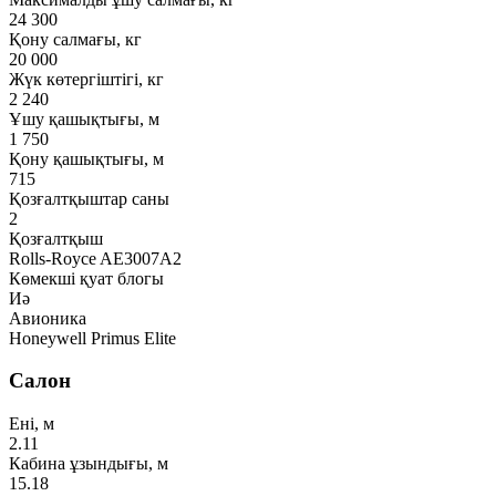
24 300
Қону салмағы, кг
20 000
Жүк көтергіштігі, кг
2 240
Ұшу қашықтығы, м
1 750
Қону қашықтығы, м
715
Қозғалтқыштар саны
2
Қозғалтқыш
Rolls-Royce AE3007A2
Көмекші қуат блогы
Иә
Авионика
Honeywell Primus Elite
Салон
Ені, м
2.11
Кабина ұзындығы, м
15.18