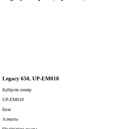
Legacy 650, UP-EM018
Бүйірлік нөмір
UP-EM018
База
Алматы
Өндірілген жылы