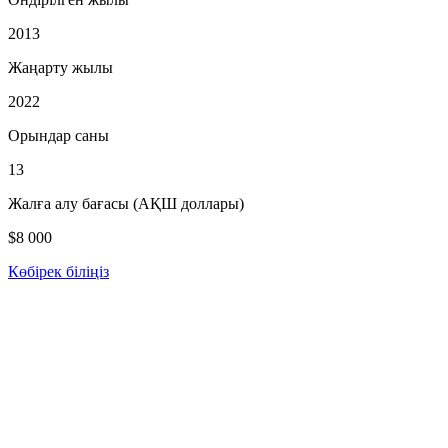
2013
Жаңарту жылы
2022
Орындар саны
13
Жалға алу бағасы (АҚШ доллары)
$8 000
Көбірек біліңіз