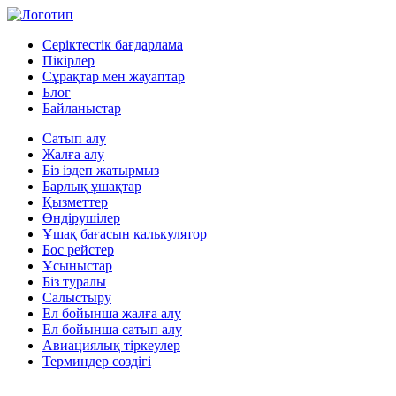
Серіктестік бағдарлама
Пікірлер
Сұрақтар мен жауаптар
Блог
Байланыстар
Сатып алу
Жалға алу
Біз іздеп жатырмыз
Барлық ұшақтар
Қызметтер
Өндірушілер
Ұшақ бағасын калькулятор
Бос рейстер
Ұсыныстар
Біз туралы
Салыстыру
Ел бойынша жалға алу
Ел бойынша сатып алу
Авиациялық тіркеулер
Терминдер сөздігі