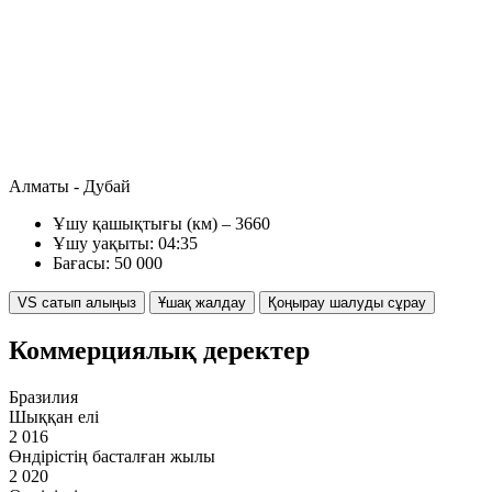
Алматы - Дубай
Ұшу қашықтығы (км) – 3660
Ұшу уақыты: 04:35
Бағасы: 50 000
VS сатып алыңыз
Ұшақ жалдау
Қоңырау шалуды сұрау
Коммерциялық деректер
Бразилия
Шыққан елі
2 016
Өндірістің басталған жылы
2 020