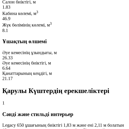
Салон биіктігі, м
1.83
3
Кабина көлемі, м
46.9
3
Жүк бөлімінің көлемі, м
8.1
Ұшақтың өлшемі
Әуе кемесінің ұзындығы, м
26.33
Әуе кемесінің биіктігі, м
6.64
Қанаттарының кеңдігі, м
21.17
Қарулы Күштердің ерекшеліктері
1
Сәнді және стильді интерьер
Legacy 650 ұшағының биіктігі 1,83 м және ені 2,11 м болатын