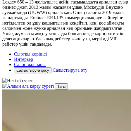
Legacy 650 – 13 жолаушыға дейін тасымалдауға арналған ауыр
бизнес-джет. 2013 жылы жасалған ұшақ Мәскеудің Внуково
әуежайында (UUWW) орналасқан. Оның салоны 2019 жылы
жаңартылды. Embraer ERJ-135 коммерциялық әуе лайнеріне
негізделген ол ұшу қашықтығын кеңейтіп, кең, қос аймақты
салонмен және жүкке арналған кең орынмен жабдықталған.
Ұшақ жұмысты аяқтау маңызды болған кезде корпоративтік
делегациялар, отбасылық рейстер және ұзақ мерзімді VIP
рейстер үшін таңдалады.
Сыртқы көрінісі
Интерьер
Салон жоспары
Салыстыруға өту
Салыстыруға қосу
Тағы