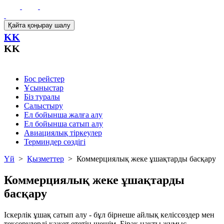
Қайта қоңырау шалу
KK
KK
Бос рейстер
Ұсыныстар
Біз туралы
Салыстыру
Ел бойынша жалға алу
Ел бойынша сатып алу
Авиациялық тіркеулер
Терминдер сөздігі
Үй
>
Қызметтер
>
Коммерциялық жеке ұшақтарды басқару
Коммерциялық жеке ұшақтарды
басқару
Іскерлік ұшақ сатып алу - бұл бірнеше айлық келіссөздер мен
тексерулерді қажет ететін шешім. Бірақ нақты жұмыс