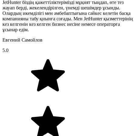
JetHunter біздің қажеттіліктерімізді мұқият тыңдап, өте тез
жауап берді, жекелендірілген, үнемді шешімдер ұсынды.
Олардың икемділігі мен әмбебаптығына сәйкес келетін басқа
компанияны табу қиынға соғады. Мен JetHunter қызметтерінің
кез келгенін кез келген бизнес иесіне немесе операторға
ұсынар едім.
Евгений Самойлов
5.0