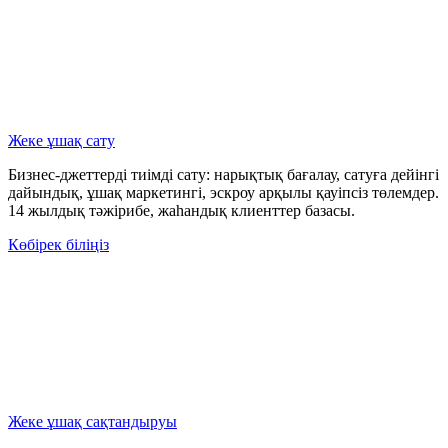
Жеке ұшақ сату
Бизнес-джеттерді тиімді сату: нарықтық бағалау, сатуға дейінгі
дайындық, ұшақ маркетингі, эскроу арқылы қауіпсіз төлемдер.
14 жылдық тәжірибе, жаһандық клиенттер базасы.
Көбірек біліңіз
Жеке ұшақ сақтандыруы