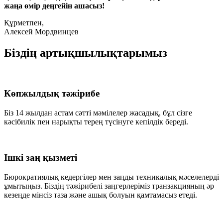
жаңа өмір деңгейін ашасыз!
Құрметпен,
Алексей Мордвинцев
Біздің артықшылықтарымыз
Көпжылдық тәжірибе
Біз 14 жылдан астам сәтті мәмілелер жасадық, бұл сізге
кәсібилік пен нарықты терең түсінуге кепілдік береді.
Ішкі заң қызметі
Бюрократиялық кедергілер мен заңды техникалық мәселелерді
ұмытыңыз. Біздің тәжірибелі заңгерлеріміз транзакцияның әр
кезеңде мінсіз таза және ашық болуын қамтамасыз етеді.