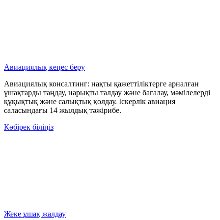
Авиациялық кеңес беру
Авиациялық консалтинг: нақты қажеттіліктерге арналған
ұшақтарды таңдау, нарықты талдау және бағалау, мәмілелерді
құқықтық және салықтық қолдау. Іскерлік авиация
саласындағы 14 жылдық тәжірибе.
Көбірек біліңіз
Жеке ұшақ жалдау