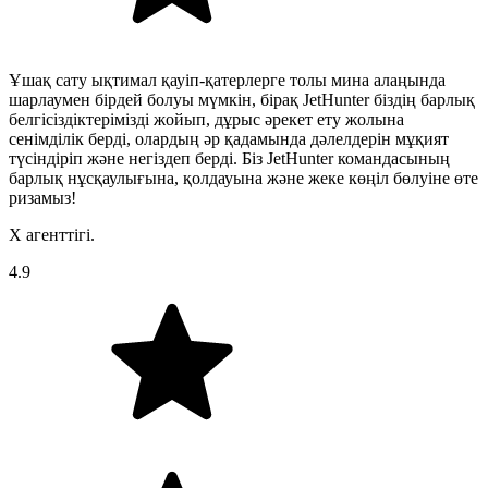
Ұшақ сату ықтимал қауіп-қатерлерге толы мина алаңында
шарлаумен бірдей болуы мүмкін, бірақ JetHunter біздің барлық
белгісіздіктерімізді жойып, дұрыс әрекет ету жолына
сенімділік берді, олардың әр қадамында дәлелдерін мұқият
түсіндіріп және негіздеп берді. Біз JetHunter командасының
барлық нұсқаулығына, қолдауына және жеке көңіл бөлуіне өте
ризамыз!
X агенттігі.
4.9