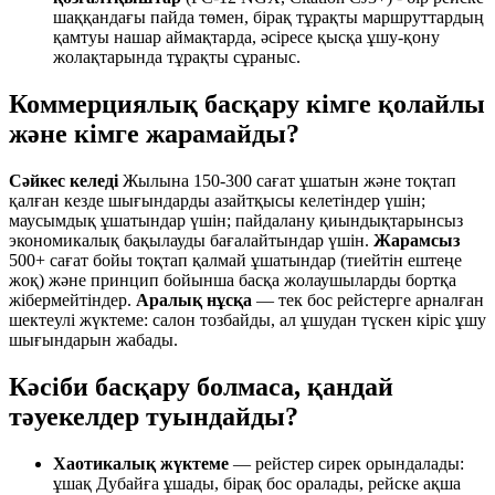
шаққандағы пайда төмен, бірақ тұрақты маршруттардың
қамтуы нашар аймақтарда, әсіресе қысқа ұшу-қону
жолақтарында тұрақты сұраныс.
Коммерциялық басқару кімге қолайлы
және кімге жарамайды?
Сәйкес келеді
Жылына 150-300 сағат ұшатын және тоқтап
қалған кезде шығындарды азайтқысы келетіндер үшін;
маусымдық ұшатындар үшін; пайдалану қиындықтарынсыз
экономикалық бақылауды бағалайтындар үшін.
Жарамсыз
500+ сағат бойы тоқтап қалмай ұшатындар (тиейтін ештеңе
жоқ) және принцип бойынша басқа жолаушыларды бортқа
жібермейтіндер.
Аралық нұсқа
— тек бос рейстерге арналған
шектеулі жүктеме: салон тозбайды, ал ұшудан түскен кіріс ұшу
шығындарын жабады.
Кәсіби басқару болмаса, қандай
тәуекелдер туындайды?
Хаотикалық жүктеме
— рейстер сирек орындалады:
ұшақ Дубайға ұшады, бірақ бос оралады, рейске ақша