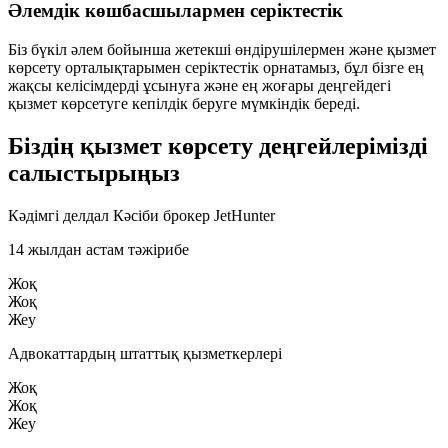
Әлемдік көшбасшылармен серіктестік
Біз бүкіл әлем бойынша жетекші өндірушілермен және қызмет
көрсету орталықтарымен серіктестік орнатамыз, бұл бізге ең
жақсы келісімдерді ұсынуға және ең жоғары деңгейдегі
қызмет көрсетуге кепілдік беруге мүмкіндік береді.
Біздің қызмет көрсету деңгейлерімізді
салыстырыңыз
Кәдімгі делдал
Кәсіби брокер
JetHunter
14 жылдан астам тәжірибе
Жоқ
Жоқ
Жеу
Адвокаттардың штаттық қызметкерлері
Жоқ
Жоқ
Жеу