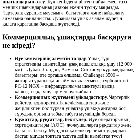
шығындарын өтеу
. Бұл кепілдендірілген пайда емес, таза
меншік шығындарының азаюы екенін түсіну маңызды.
Чартерлік сұраныс маусымға, бағыттарға және пайдалану
аймағына байланысты. Дубайдағы ұшақ аз адам жүретін
қалаға қарағанда басқаша жүктеледі.
Коммерциялық ұшақтарды басқаруға
не кіреді?
Әуе кемелерінің әлеуетін талдау.
Ұшақ түрі
стратегияны анықтайды: ұзақ қашықтыққа ұшу (12 000+
км) – Дубай–Лондон, Алматы–Сингапур құрлықаралық
бағыттары; өте орташа өлшемді Challenger 3500 –
жоғары сұранысқа ие аймақтық сегмент; турбовинтті
PC-12 NGX – инфрақұрылымы шектеулі қысқа
қашықтыққа ұшулар мен әуежайлар.
Коммерциялық жүктемені ұйымдастыру.
Чартерлік
рейстер, корпоративтік келісімшарттар және
жеңілдікпен бос тұрған ұшақтар ұшаққа ангарда бос
тұрудың орнына табыс табуға мүмкіндік береді.
Құжаттар, рұқсаттар, бекітулер.
Әуе операторының
сертификаттары (AOC), жолаушыларға рұқсаттар және
бағытты бекіту. Мұндағы қателіктер айыппұлдардан
бастап ұшуды тоқтата тұруға дейін қымбатқа түсуі