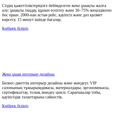
Сіздің қажеттіліктеріңізге бейімделген жеке ұшақты жалға
алу: ұшақты таңдау, құнын есептеу және 30–75% жеңілдікпен
бос орын. 2000-нан астам рейс, қауіпсіз және дәл қызмет
көрсету. 15 минут ішінде бағалар.
Көбірек біліңіз
Жеке ұшақ интерьер дизайны
Бизнес-джеттің интерьер дизайны және жөндеуі: VIP
салонының тұжырымдамасы, материалдары, эргономикасы,
сертификаттау, толық жөндеу циклі. Сарапшылар тобы,
қауіпсіздік талаптарына сәйкестік.
Көбірек біліңіз