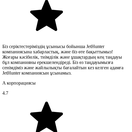
Біз серіктестеріміздің ұсынысы бойынша JetHunter
компаниясына хабарластық, және біз өте бақыттымыз!
Жоғары кәсібилік, тиімділік және ұшақтардың кең таңдауы
бұл компанияны ерекшелендіреді. Біз өз таңдауымызға
сенімдіміз және жайлылықты бағалайтын кез келген адамға
JetHunter компаниясын ұсынамыз.
A корпорациясы
4.7