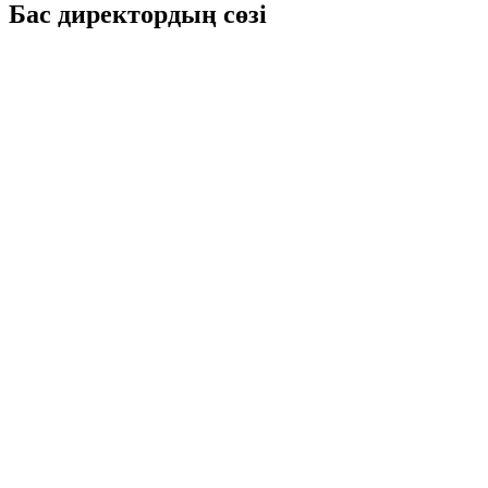
Бас директордың сөзі