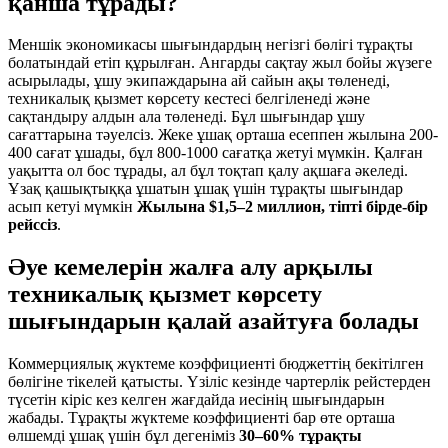
қанша тұрады?
Меншік экономикасы шығындардың негізгі бөлігі тұрақты
болатындай етіп құрылған. Ангарды сақтау жыл бойы жүзеге
асырылады, ұшу экипаждарына ай сайын ақы төленеді,
техникалық қызмет көрсету кестесі белгіленеді және
сақтандыру алдын ала төленеді. Бұл шығындар ұшу
сағаттарына тәуелсіз. Жеке ұшақ орташа есеппен жылына 200-
400 сағат ұшады, бұл 800-1000 сағатқа жетуі мүмкін. Қалған
уақытта ол бос тұрады, ал бұл тоқтап қалу ақшаға әкеледі.
Ұзақ қашықтыққа ұшатын ұшақ үшін тұрақты шығындар
асып кетуі мүмкін
Жылына $1,5–2 миллион, тіпті бірде-бір
рейссіз
.
Әуе кемелерін жалға алу арқылы
техникалық қызмет көрсету
шығындарын қалай азайтуға болады
Коммерциялық жүктеме коэффициенті бюджеттің бекітілген
бөлігіне тікелей қатысты. Үзіліс кезінде чартерлік рейстерден
түсетін кіріс кез келген жағдайда иесінің шығындарын
жабады. Тұрақты жүктеме коэффициенті бар өте орташа
өлшемді ұшақ үшін бұл дегеніміз
30–60% тұрақты