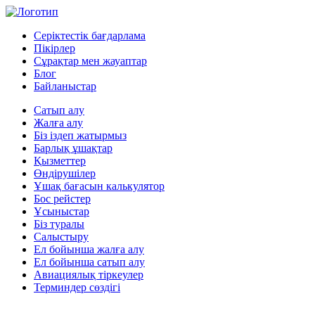
Серіктестік бағдарлама
Пікірлер
Сұрақтар мен жауаптар
Блог
Байланыстар
Сатып алу
Жалға алу
Біз іздеп жатырмыз
Барлық ұшақтар
Қызметтер
Өндірушілер
Ұшақ бағасын калькулятор
Бос рейстер
Ұсыныстар
Біз туралы
Салыстыру
Ел бойынша жалға алу
Ел бойынша сатып алу
Авиациялық тіркеулер
Терминдер сөздігі