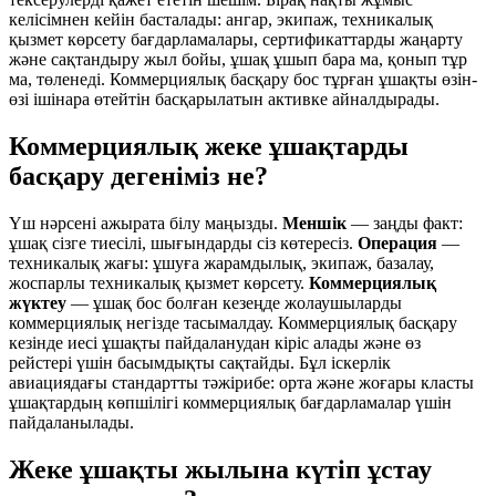
келісімнен кейін басталады: ангар, экипаж, техникалық
қызмет көрсету бағдарламалары, сертификаттарды жаңарту
және сақтандыру жыл бойы, ұшақ ұшып бара ма, қонып тұр
ма, төленеді. Коммерциялық басқару бос тұрған ұшақты өзін-
өзі ішінара өтейтін басқарылатын активке айналдырады.
Коммерциялық жеке ұшақтарды
басқару дегеніміз не?
Үш нәрсені ажырата білу маңызды.
Меншік
— заңды факт:
ұшақ сізге тиесілі, шығындарды сіз көтересіз.
Операция
—
техникалық жағы: ұшуға жарамдылық, экипаж, базалау,
жоспарлы техникалық қызмет көрсету.
Коммерциялық
жүктеу
— ұшақ бос болған кезеңде жолаушыларды
коммерциялық негізде тасымалдау. Коммерциялық басқару
кезінде иесі ұшақты пайдаланудан кіріс алады және өз
рейстері үшін басымдықты сақтайды. Бұл іскерлік
авиациядағы стандартты тәжірибе: орта және жоғары класты
ұшақтардың көпшілігі коммерциялық бағдарламалар үшін
пайдаланылады.
Жеке ұшақты жылына күтіп ұстау