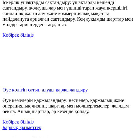
Іскерлік ұшақтарды сақтандыру: ұшақтарды кешенді
сақтандыру, жолаушылар мен үшінші тарап жауапкершілігі,
сондай-ақ жалға алу және коммерциялық мақсатта
пайдалануға арналған сақтандыру. Кең ауқымды шарттар мен
мөлдір тарифтерден таңдаңыз.
Көбірек біліңіз
Әуе көлігін сатып алуды қаржыландыру
Әуе кемелерін қаржыландыру: несиелер, қаржылық және
операциялық лизинг, шарттар мен мөлшерлемелер, жылдам
бекіту. Ашық шарттар, әр кезеңде қолдау.
Көбірек біліңіз
Барлық қызметтер