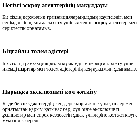
Негізгі эскроу агенттерінің мақұлдауы
Біз сіздің қаржылық транзакцияларыңыздың қауіпсіздігі мен
сенімділігін қамтамасыз ету үшін жетекші эскроу агенттерімен
серіктестік орнатамыз.
Ыңғайлы төлем әдістері
Біз сіздің транзакцияңызды мүмкіндігінше ыңғайлы ету үшін
икемді шарттар мен төлем әдістерінің кең ауқымын ұсынамыз.
Нарыққа эксклюзивті қол жеткізу
Бізде бизнес-джеттердің кең дерекқоры және ұшақ иелерімен
орнатылған қарым-қатынас бар, бұл бізге эксклюзивті
ұсыныстар мен сирек кездесетін ұшақ үлгілеріне қол жеткізуге
мүмкіндік береді.