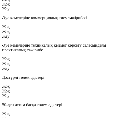
Жоқ
Жеу
Әуе кемелеріне коммерциялық тиеу тәжірибесі
Жоқ
Жоқ
Жеу
Әуе кемелеріне техникалық қызмет көрсету саласындағы
практикалық тәжірибе
Жоқ
Жоқ
Жеу
Дәстүрлі төлем әдістері
Жоқ
Жоқ
Жеу
50-ден астам басқа төлем әдістері
Жоқ