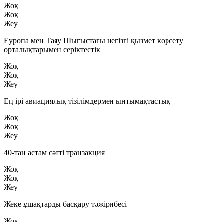
Жоқ
Жоқ
Жеу
Еуропа мен Таяу Шығыстағы негізгі қызмет көрсету
орталықтарымен серіктестік
Жоқ
Жоқ
Жеу
Ең ірі авиациялық тізілімдермен ынтымақтастық
Жоқ
Жоқ
Жеу
40-тан астам сәтті транзакция
Жоқ
Жоқ
Жеу
Жеке ұшақтарды басқару тәжірибесі
Жоқ