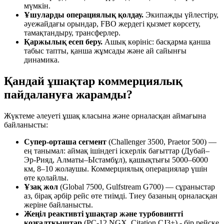
мүмкін.
Ұшуларды операциялық қолдау.
Экипажды үйлестіру,
әуежайдағы орындар, FBO жердегі қызмет көрсету,
тамақтандыру, трансферлер.
Қаржылық есеп беру.
Ашық көрініс: басқарма қанша
табыс тапты, қанша жұмсады және ай сайынғы
динамика.
Қандай ұшақтар коммерциялық
пайдалануға жарамды?
Жүктеме әлеуеті ұшақ класына және орналасқан аймағына
байланысты:
Супер-орташа сегмент
(Challenger 3500, Praetor 500) —
ең танымал: аймақ ішіндегі іскерлік бағыттар (Дубай–
Эр-Рияд, Алматы–Ыстамбұл), қашықтығы 5000–6000
км, 8–10 жолаушы. Коммерциялық операциялар үшін
өте қолайлы.
Ұзақ жол
(Global 7500, Gulfstream G700) — сұраныстар
аз, бірақ әрбір рейс өте тиімді. Тиеу базаның орналасқан
жеріне байланысты.
Жеңіл реактивті ұшақтар және турбовинтті
қозғалтқыштар
(PC-12 NGX, Citation CJ3+) - бір рейске