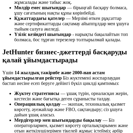
жұмсалады және табыс жоқ.
Мөлдір емес шығындар
— бірыңғай басқару болмаса,
ұшу сағатының нақты құны көрінбейді.
Құжаттардағы қателер
— Мерзімі өткен рұқсаттар
және сертификаттарды сақтамау айыппұлдар мен ұшуға
тыйым салуға әкеледі.
Үзіліс кезіндегі шығындар
- нарықты бақылайтын топ
болмаса, бос тұрған терезелер толтырылмай қалады.
JetHunter бизнес-джеттерді басқаруды
қалай ұйымдастырады
Үшін
14 жылдық тәжірибе және 2000-нан астам
ұйымдастырылған рейстер
Біз жүктемені жоспарлаудан
бастап иесіне есеп беруге дейінгі бүкіл циклді қамтимыз:
Жүктеу стратегиясы
— ұшақ түрін, орналасқан жерін,
кестесін және бағытқа деген сұранысты талдау.
Операциялық қолдау
— экипаж, техникалық қызмет
көрсету, әуежайлар және FBO, сақтандыру; сіз ұшуға
дайын ұшақ аласыз.
Мердігерлер мен шығындарды бақылау
— Біз
операторлармен, қызмет көрсету орталықтарымен және
отын жеткізушілерімен тікелей жұмыс істейміз; әрбір