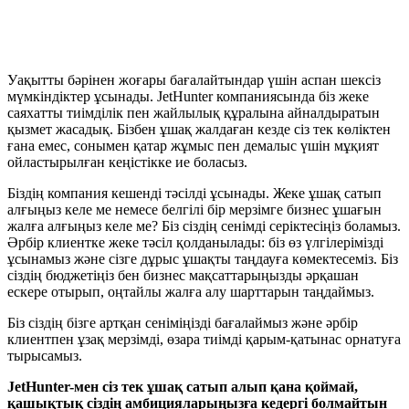
Уақытты бәрінен жоғары бағалайтындар үшін аспан шексіз
мүмкіндіктер ұсынады. JetHunter компаниясында біз жеке
саяхатты тиімділік пен жайлылық құралына айналдыратын
қызмет жасадық. Бізбен ұшақ жалдаған кезде сіз тек көліктен
ғана емес, сонымен қатар жұмыс пен демалыс үшін мұқият
ойластырылған кеңістікке ие боласыз.
Біздің компания кешенді тәсілді ұсынады. Жеке ұшақ сатып
алғыңыз келе ме немесе белгілі бір мерзімге бизнес ұшағын
жалға алғыңыз келе ме? Біз сіздің сенімді серіктесіңіз боламыз.
Әрбір клиентке жеке тәсіл қолданылады: біз өз үлгілерімізді
ұсынамыз және сізге дұрыс ұшақты таңдауға көмектесеміз. Біз
сіздің бюджетіңіз бен бизнес мақсаттарыңызды әрқашан
ескере отырып, оңтайлы жалға алу шарттарын таңдаймыз.
Біз сіздің бізге артқан сеніміңізді бағалаймыз және әрбір
клиентпен ұзақ мерзімді, өзара тиімді қарым-қатынас орнатуға
тырысамыз.
JetHunter-мен сіз тек ұшақ сатып алып қана қоймай,
қашықтық сіздің амбицияларыңызға кедергі болмайтын