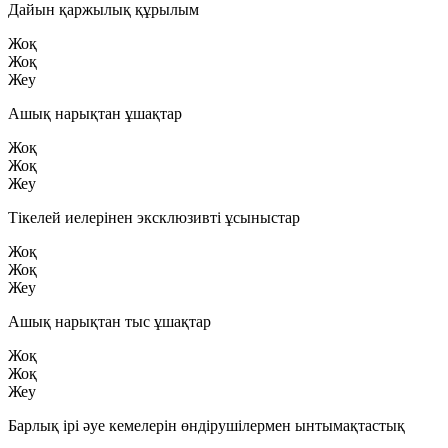
Дайын қаржылық құрылым
Жоқ
Жоқ
Жеу
Ашық нарықтан ұшақтар
Жоқ
Жоқ
Жеу
Тікелей иелерінен эксклюзивті ұсыныстар
Жоқ
Жоқ
Жеу
Ашық нарықтан тыс ұшақтар
Жоқ
Жоқ
Жеу
Барлық ірі әуе кемелерін өндірушілермен ынтымақтастық