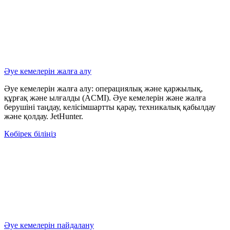
Әуе кемелерін жалға алу
Әуе кемелерін жалға алу: операциялық және қаржылық,
құрғақ және ылғалды (ACMI). Әуе кемелерін және жалға
берушіні таңдау, келісімшартты қарау, техникалық қабылдау
және қолдау. JetHunter.
Көбірек біліңіз
Әуе кемелерін пайдалану