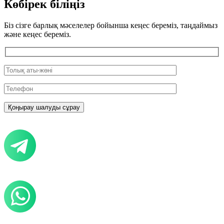
Көбірек біліңіз
Біз сізге барлық мәселелер бойынша кеңес береміз, таңдаймыз
және кеңес береміз.