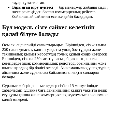
тауар құжатталған.
Бірыңғай кіру нүктесі
— бір менеджер жобаны сіздің
жеке рейсіңізден бастап коммерциялық рейстер
бойынша ай сайынғы есепке дейін басқарады.
Бұл модель сізге сәйкес келетінін
қалай білуге болады
Осы екі сценарийді салыстырыңыз. Біріншіден, сіз жылына
250 сағат ұшасыз, қалған уақытта ұшақ бос тұрады және
техникалық қызмет көрсетудің толық құнын өзіңіз көтересіз.
Екіншіден, сіз сол 250 сағат ұшасыз, бірақ шыңнан тыс
кезеңдерде ұшақ коммерциялық рейстерді орындайды және
шығындардың бір бөлігі өтеледі. Айырмашылық ұшақ түріне,
аймағына және сұранысқа байланысты нақты сандарда
болады.
Сұраныс жіберіңіз — менеджер сізбен 15 минут ішінде
хабарласып, ұшаққа баға дайындайды: қазіргі уақытта иелік
ету құны қанша және коммерциялық жүктемемен экономика
қалай өзгереді.