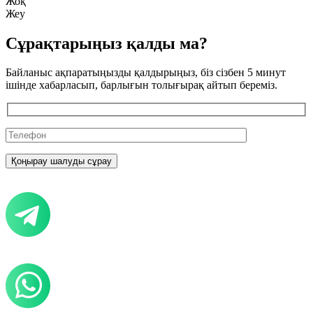
Жоқ
Жеу
Сұрақтарыңыз қалды ма?
Байланыс ақпаратыңызды қалдырыңыз, біз сізбен 5 минут
ішінде хабарласып, барлығын толығырақ айтып береміз.