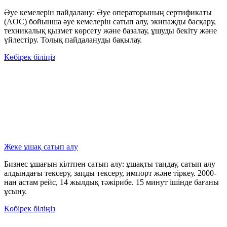
Әуе кемелерін пайдалану: Әуе операторының сертификаты
(AOC) бойынша әуе кемелерін сатып алу, экипажды басқару,
техникалық қызмет көрсету және базалау, ұшуды бекіту және
үйлестіру. Толық пайдалануды бақылау.
Көбірек біліңіз
Жеке ұшақ сатып алу
Бизнес ұшағын кілтпен сатып алу: ұшақты таңдау, сатып алу
алдындағы тексеру, заңды тексеру, импорт және тіркеу. 2000-
нан астам рейс, 14 жылдық тәжірибе. 15 минут ішінде бағаны
ұсыну.
Көбірек біліңіз