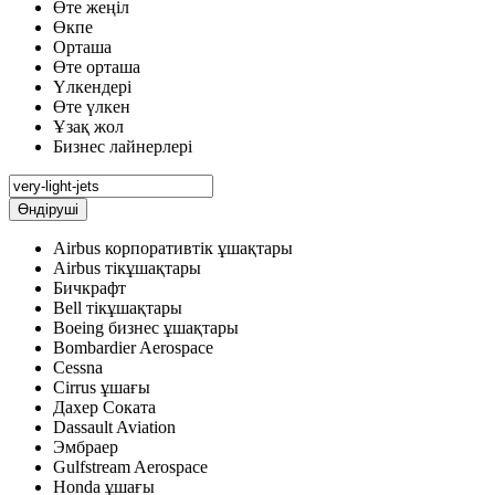
Өте жеңіл
Өкпе
Орташа
Өте орташа
Үлкендері
Өте үлкен
Ұзақ жол
Бизнес лайнерлері
Өндіруші
Airbus корпоративтік ұшақтары
Airbus тікұшақтары
Бичкрафт
Bell тікұшақтары
Boeing бизнес ұшақтары
Bombardier Aerospace
Cessna
Cirrus ұшағы
Дахер Соката
Dassault Aviation
Эмбраер
Gulfstream Aerospace
Honda ұшағы