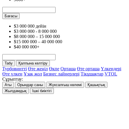
Бағасы
$3 000 000 дейін
$3 000 000 - 8 000 000
$8 000 000 – 15 000 000
$15 000 000 – 40 000 000
$40 000 000+
Табу
Қалпына келтіру
Турбовинтті
Өте жеңіл
Өкпе
Орташа
Өте орташа
Үлкендері
Өте үлкен
Ұзақ жол
Бизнес лайнерлері
Тікұшақтар
VTOL
Сұрыптау:
Аты
Орындар саны
Жүксалғыш көлемі
Қашықтық
Жылдамдық
Ішкі биіктігі