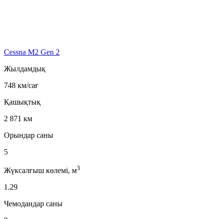
Cessna M2 Gen 2
Жылдамдық
748 км/сағ
Қашықтық
2 871 км
Орындар саны
5
3
Жүксалғыш көлемі, м
1.29
Чемодандар саны