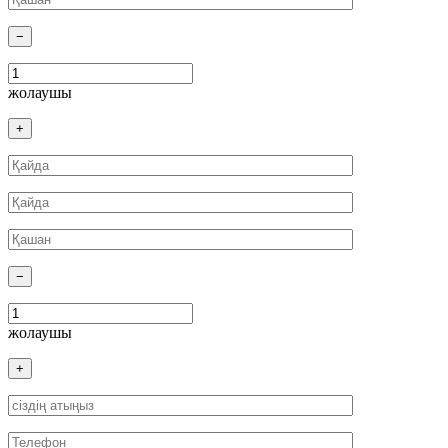
−
жолаушы
+
−
жолаушы
+