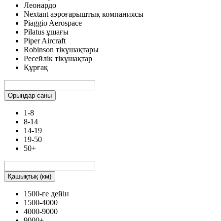
Леонардо
Nextant аэроғарыштық компаниясы
Piaggio Aerospace
Pilatus ұшағы
Piper Aircraft
Robinson тікұшақтары
Ресейлік тікұшақтар
Құрғақ
Орындар саны
1-8
8-14
14-19
19-50
50+
Қашықтық (км)
1500-ге дейін
1500-4000
4000-9000
9000+