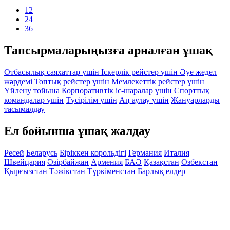
12
24
36
Тапсырмаларыңызға арналған ұшақ
Отбасылық саяхаттар үшін
Іскерлік рейстер үшін
Әуе жедел
жәрдемі
Топтық рейстер үшін
Мемлекеттік рейстер үшін
Үйлену тойына
Корпоративтік іс-шаралар үшін
Спорттық
командалар үшін
Түсірілім үшін
Аң аулау үшін
Жануарларды
тасымалдау
Ел бойынша ұшақ жалдау
Ресей
Беларусь
Біріккен корольдігі
Германия
Италия
Швейцария
Әзірбайжан
Армения
БАӘ
Қазақстан
Өзбекстан
Қырғызстан
Тәжікстан
Түркіменстан
Барлық елдер