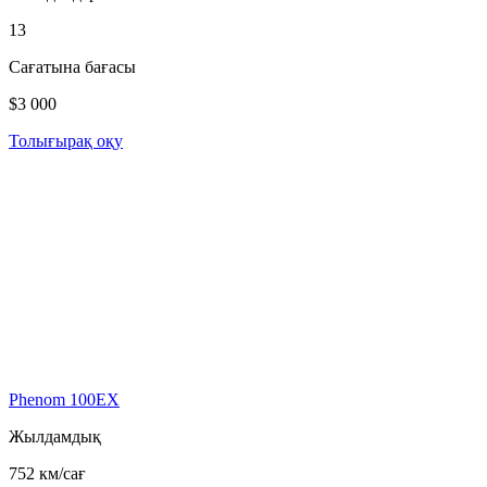
13
Сағатына бағасы
$3 000
Толығырақ оқу
Phenom 100EX
Жылдамдық
752 км/сағ