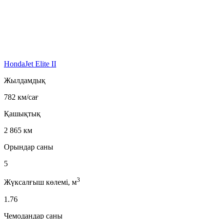
HondaJet Elite II
Жылдамдық
782 км/сағ
Қашықтық
2 865 км
Орындар саны
5
3
Жүксалғыш көлемі, м
1.76
Чемодандар саны