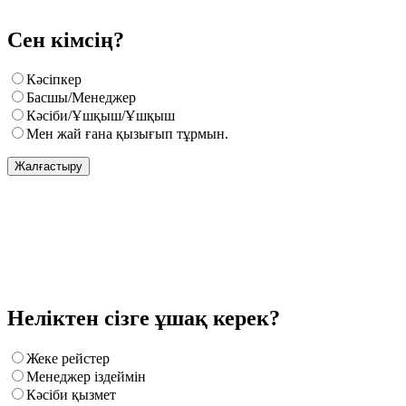
Сен кімсің?
Кәсіпкер
Басшы/Менеджер
Кәсіби/Ұшқыш/Ұшқыш
Мен жай ғана қызығып тұрмын.
Жалғастыру
Неліктен сізге ұшақ керек?
Жеке рейстер
Менеджер іздеймін
Кәсіби қызмет