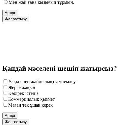
Мен жай ғана қызығып тұрмын.
Артқа
Жалғастыру
Қандай мәселені шешіп жатырсыз?
Уақыт пен жайлылықты үнемдеу
Жерге жақын
Көбірек істеңіз
Коммерциялық қызмет
Маған тек ұшақ керек
Артқа
Жалғастыру