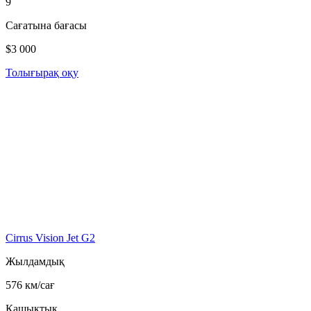
9
Сағатына бағасы
$3 000
Толығырақ оқу
Cirrus Vision Jet G2
Жылдамдық
576 км/сағ
Қашықтық