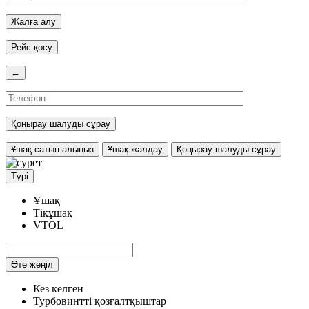
Рейс қосу
←
Ұшақ сатып алыңыз
Ұшақ жалдау
Қоңырау шалуды сұрау
Түрі
Ұшақ
Тікұшақ
VTOL
Өте жеңіл
Кез келген
Турбовинтті қозғалтқыштар