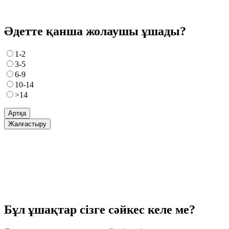
Әдетте қанша жолаушы ұшады?
1-2
3-5
6-9
10-14
>14
Артқа
Жалғастыру
Бұл ұшақтар сізге сәйкес келе ме?