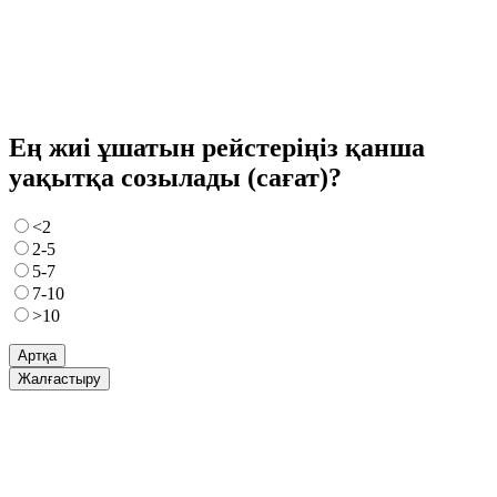
Ең жиі ұшатын рейстеріңіз қанша
уақытқа созылады (сағат)?
<2
2-5
5-7
7-10
>10
Артқа
Жалғастыру