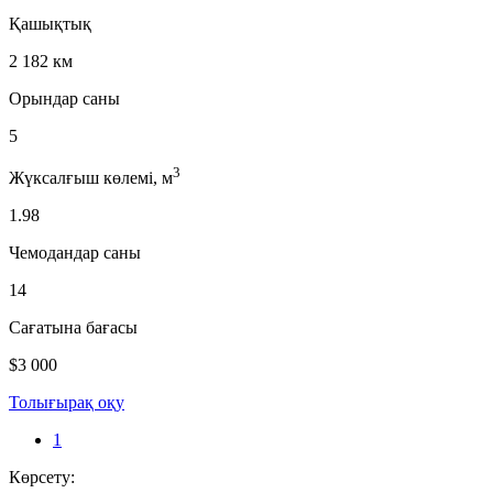
Қашықтық
2 182 км
Орындар саны
5
3
Жүксалғыш көлемі, м
1.98
Чемодандар саны
14
Сағатына бағасы
$3 000
Толығырақ оқу
1
Көрсету: