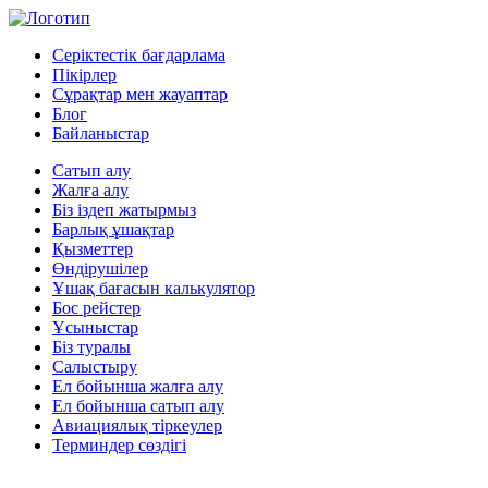
Серіктестік бағдарлама
Пікірлер
Сұрақтар мен жауаптар
Блог
Байланыстар
Сатып алу
Жалға алу
Біз іздеп жатырмыз
Барлық ұшақтар
Қызметтер
Өндірушілер
Ұшақ бағасын калькулятор
Бос рейстер
Ұсыныстар
Біз туралы
Салыстыру
Ел бойынша жалға алу
Ел бойынша сатып алу
Авиациялық тіркеулер
Терминдер сөздігі