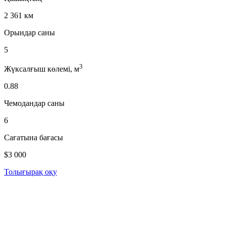
2 361 км
Орындар саны
5
3
Жүксалғыш көлемі, м
0.88
Чемодандар саны
6
Сағатына бағасы
$3 000
Толығырақ оқу