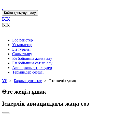
Қайта қоңырау шалу
KK
KK
Бос рейстер
Ұсыныстар
Біз туралы
Салыстыру
Ел бойынша жалға алу
Ел бойынша сатып алу
Авиациялық тіркеулер
Терминдер сөздігі
Үй
>
Барлық ұшақтар
>
Өте жеңіл ұшақ
Өте жеңіл ұшақ
Іскерлік авиациядағы жаңа сөз